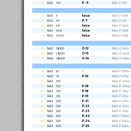
9
1652
120
P- 9
1652-P-120
10
1654
X
falsa
1654-P-010f
11
1654
XII
P-7
1654-P-012
12
1654
XX
falsa
1654-P-020f
13
1654
XXX
falsa
1654-P-030f
14
1654
XXXX
falsa
1654-P-040f
15
1662
1$000
O-12
1662-O-1k0x
16
1662
2$000
O-13
1662-O-2k0x
17
1662
4$000
O-14
1662-O-4k0x
18
1663
50
-
1663-P-050x1
19
1663
75
P-16
1663-P-075x
20
1663
100
1663-P-100x3
21
1663
100
P-18
1663-P-100x2
22
1663
100
P-18
1663-P-100x1
23
1663
125
P-19
1663-P-125x
24
1663
200
P-21
1663-P-200x
25
1663
250
P-22
1663-P-250x
26
1663
300
P-23
1663-P-300x
27
1663
500
P-24
1663-P-500x1
28
1663
500
P-24
1663-P-500x2
29
1663
600
P-25
1663-P-600x