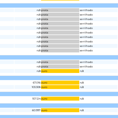
n/d
prata
serrilhado
n/d
prata
serrilhado
n/d
prata
serrilhado
n/d
prata
serrilhado
n/d
prata
serrilhado
n/d
prata
serrilhado
n/d
prata
serrilhado
n/d
prata
serrilhado
n/d
prata
serrilhado
n/d
prata
serrilhado
n/d
prata
serrilhado
n/d
prata
serrilhado
n/d
ouro
n/d
67.016
ouro
n/d
103.308
ouro
n/d
157.124
ouro
n/d
60.997
ouro
n/d