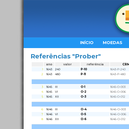
INÍCIO
MOEDAS
Referências "Prober"
ano
valor
referência
CR
1
1643
240
P-10
1643-P-240
2
1643
480
P-11
1643-P-480
3
1645
III
O-1
1645-O-003
4
1645
VI
O-2
1645-O-006
5
1645
XII
O-3
1645-O-012
6
1646
III
O-4
1646-O-003
7
1646
VI
O-5
1646-O-006
8
1646
XII
O-6
1646-O-012