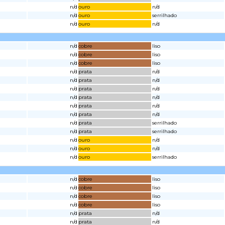
n/d
ouro
n/d
n/d
ouro
serrilhado
n/d
ouro
n/d
n/d
cobre
liso
n/d
cobre
liso
n/d
cobre
liso
n/d
prata
n/d
n/d
prata
n/d
n/d
prata
n/d
n/d
prata
n/d
n/d
prata
n/d
n/d
prata
n/d
n/d
prata
serrilhado
n/d
prata
serrilhado
n/d
ouro
n/d
n/d
ouro
n/d
n/d
ouro
serrilhado
n/d
cobre
liso
n/d
cobre
liso
n/d
cobre
liso
n/d
cobre
liso
n/d
prata
n/d
n/d
prata
n/d