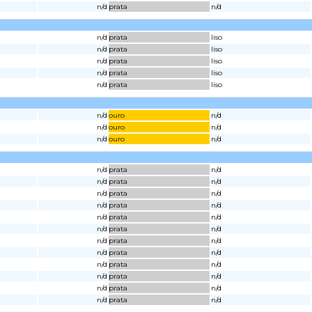
n/d
prata
n/d
n/d
prata
liso
n/d
prata
liso
n/d
prata
liso
n/d
prata
liso
n/d
prata
liso
n/d
ouro
n/d
n/d
ouro
n/d
n/d
ouro
n/d
n/d
prata
n/d
n/d
prata
n/d
n/d
prata
n/d
n/d
prata
n/d
n/d
prata
n/d
n/d
prata
n/d
n/d
prata
n/d
n/d
prata
n/d
n/d
prata
n/d
n/d
prata
n/d
n/d
prata
n/d
n/d
prata
n/d