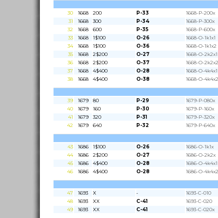
30
1668
200
P-33
1668-P-200x
31
1668
300
P-34
1668-P-300x
32
1668
600
P-35
1668-P-600x
33
1668
1$100
O-26
1668-O-1k1x1
34
1668
1$100
O-36
1668-O-1k1x2
35
1668
2$200
O-27
1668-O-2k2x1
36
1668
2$200
O-37
1668-O-2k2x
37
1668
4$400
O-28
1668-O-4k4x1
38
1668
4$400
O-38
1668-O-4k4x
39
1679
80
P-29
1679-P-080x
40
1679
160
P-30
1679-P-160x
41
1679
320
P-31
1679-P-320x
42
1679
640
P-32
1679-P-640x
43
1686
1$100
O-26
1686-O-1k1x
44
1686
2$200
O-27
1686-O-2k2x
45
1686
4$400
O-28
1686-O-4k4x1
46
1686
4$400
O-28
1686-O-4k4x
47
1693
X
-
1693-C-010
48
1693
XX
C-41
1693-C-020
49
1693
XX
C-41
1693-C-020x