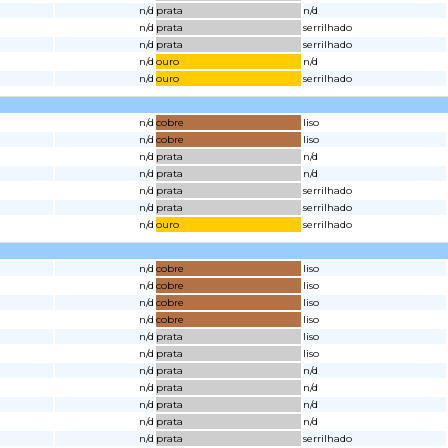
n/d
prata
n/d
n/d
prata
serrilhado
n/d
prata
serrilhado
n/d
ouro
n/d
n/d
ouro
serrilhado
n/d
cobre
liso
n/d
cobre
liso
n/d
prata
n/d
n/d
prata
n/d
n/d
prata
serrilhado
n/d
prata
serrilhado
n/d
ouro
serrilhado
n/d
cobre
liso
n/d
cobre
liso
n/d
cobre
liso
n/d
cobre
liso
n/d
prata
liso
n/d
prata
liso
n/d
prata
n/d
n/d
prata
n/d
n/d
prata
n/d
n/d
prata
n/d
n/d
prata
serrilhado