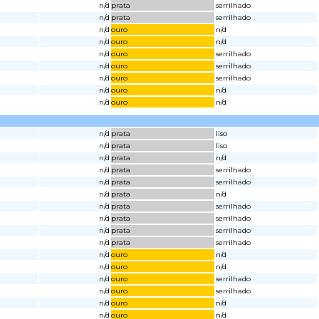
n/d
prata
serrilhado
n/d
prata
serrilhado
n/d
ouro
n/d
n/d
ouro
n/d
n/d
ouro
serrilhado
n/d
ouro
serrilhado
2
n/d
ouro
serrilhado
n/d
ouro
n/d
n/d
ouro
n/d
n/d
prata
liso
n/d
prata
liso
n/d
prata
n/d
n/d
prata
serrilhado
n/d
prata
serrilhado
n/d
prata
n/d
n/d
prata
serrilhado
n/d
prata
serrilhado
n/d
prata
serrilhado
n/d
prata
serrilhado
n/d
ouro
n/d
n/d
ouro
n/d
n/d
ouro
serrilhado
n/d
ouro
serrilhado
n/d
ouro
n/d
n/d
ouro
n/d