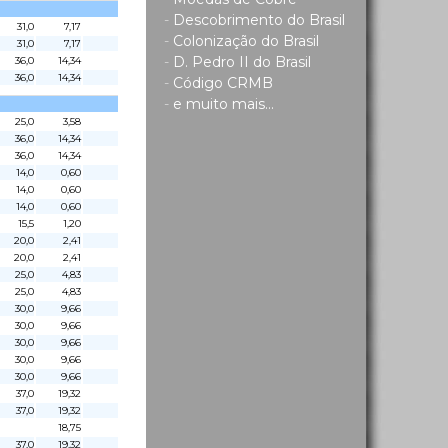
-
Descobrimento do Brasil
31,0
7,17
-
Colonização do Brasil
31,0
7,17
-
D. Pedro II do Brasil
36,0
14,34
36,0
14,34
-
Código CRMB
-
e muito mais...
25,0
3,58
36,0
14,34
36,0
14,34
14,0
0,60
14,0
0,60
14,0
0,60
15,5
1,20
20,0
2,41
20,0
2,41
25,0
4,83
25,0
4,83
30,0
9,66
30,0
9,66
30,0
9,66
30,0
9,66
30,0
9,66
37,0
19,32
37,0
19,32
18,75
37,0
19,32