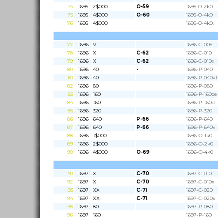
74
1695
2$000
O-59
1695-O-2k0
75
1695
4$000
O-60
1695-O-4k0
76
1695
4$000
1695-O-4k0.
77
1696
V
-
1696-C-005
78
1696
X
C-62
1696-C-010
79
1696
X
C-62
1696-C-010x
80
1696
40
-
1696-P-040
81
1696
40
1696-P-040v1
82
1696
80
1696-P-080
83
1696
160
1696-P-160ce
84
1696
160
1696-P-160cl
85
1696
320
1696-P-320
86
1696
640
P-66
1696-P-640
87
1696
640
P-66
1696-P-640v
88
1696
1$000
1696-O-1k0
89
1696
2$000
1696-O-2k0
90
1696
4$000
O-69
1696-O-4k0
91
1697
X
C-70
1697-C-010
92
1697
X
C-70
1697-C-010x
93
1697
XX
C-71
1697-C-020
94
1697
XX
C-71
1697-C-020x
95
1697
80
1697-P-080
96
1697
160
1697-P-160