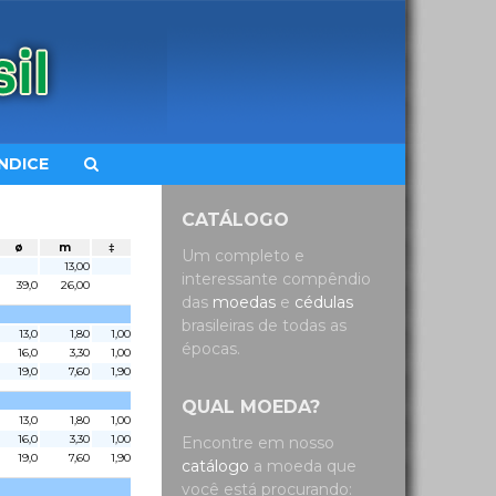
ÍNDICE
CATÁLOGO
ø
m
‡
Um completo e
13,00
interessante compêndio
39,0
26,00
das
moedas
e
cédulas
brasileiras de todas as
13,0
1,80
1,00
épocas.
16,0
3,30
1,00
19,0
7,60
1,90
QUAL MOEDA?
13,0
1,80
1,00
16,0
3,30
1,00
Encontre em nosso
19,0
7,60
1,90
catálogo
a moeda que
você está procurando: