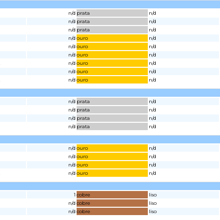
n/d
prata
n/d
n/d
prata
n/d
n/d
prata
n/d
n/d
ouro
n/d
n/d
ouro
n/d
n/d
ouro
n/d
2
n/d
ouro
n/d
n/d
ouro
n/d
2
n/d
ouro
n/d
n/d
prata
n/d
n/d
prata
n/d
n/d
prata
n/d
n/d
prata
n/d
n/d
ouro
n/d
n/d
ouro
n/d
n/d
ouro
n/d
2
n/d
ouro
n/d
1
cobre
liso
n/d
cobre
liso
n/d
cobre
liso