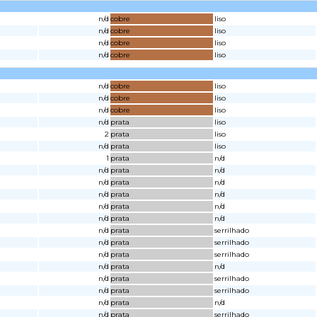
n/d
cobre
liso
n/d
cobre
liso
n/d
cobre
liso
n/d
cobre
liso
n/d
cobre
liso
n/d
cobre
liso
n/d
cobre
liso
n/d
prata
liso
2
prata
liso
n/d
prata
liso
1
prata
n/d
n/d
prata
n/d
n/d
prata
n/d
n/d
prata
n/d
n/d
prata
n/d
n/d
prata
n/d
n/d
prata
serrilhado
n/d
prata
serrilhado
n/d
prata
serrilhado
n/d
prata
n/d
n/d
prata
serrilhado
n/d
prata
serrilhado
n/d
prata
n/d
n/d
prata
serrilhado