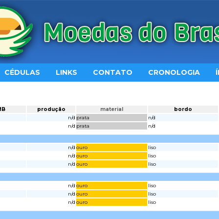
CÉDULAS
LINKS
CONTATO
CRONOLOGIA
MB
produção
material
bordo
n/d
prata
n/d
n/d
prata
n/d
n/d
ouro
liso
n/d
ouro
liso
n/d
ouro
liso
n/d
ouro
liso
n/d
ouro
liso
n/d
ouro
liso