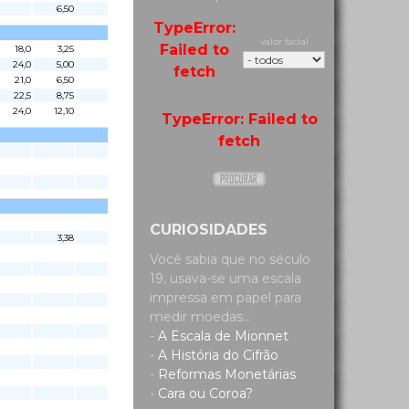
6,50
TypeError:
valor facial
Failed to
18,0
3,25
24,0
5,00
fetch
21,0
6,50
22,5
8,75
24,0
12,10
TypeError: Failed to
fetch
CURIOSIDADES
3,38
Você sabia que no século
19, usava-se uma escala
impressa em papel para
medir moedas...
-
A Escala de Mionnet
-
A História do Cifrão
-
Reformas Monetárias
-
Cara ou Coroa?