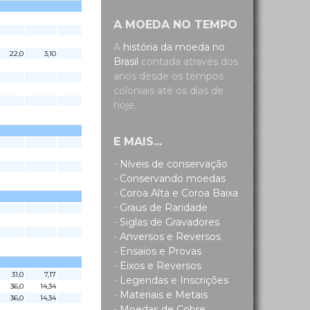
A MOEDA NO TEMPO
A
história da moeda no
22,0
3,10
Brasil
contada através dos
anos desde os tempos
coloniais até os dias de
hoje.
E MAIS...
-
Níveis de conservação
-
Conservando moedas
-
Coroa Alta e Coroa Baixa
-
Graus de Raridade
-
Siglas de Gravadores
-
Anversos e Reversos
-
Ensaios e Provas
-
Eixos e Reversos
31,0
7,17
-
Legendas e Inscrições
36,0
14,34
-
Materiais e Metais
36,0
14,34
-
Moedas de Cobre