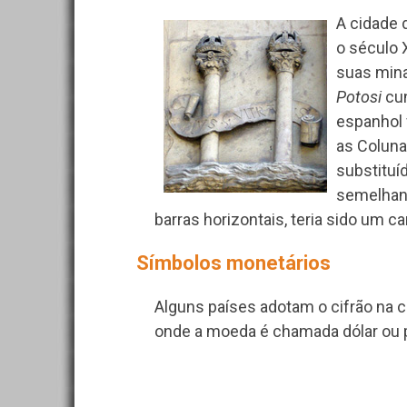
A cidade 
o século 
suas mina
Potosi
cun
espanhol 
as Coluna
substituí
semelhant
barras horizontais, teria sido um c
Símbolos monetários
Alguns países adotam o cifrão na 
onde a moeda é chamada dólar ou 