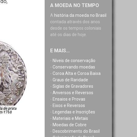
do,
A MOEDA NO TEMPO
A
história da moeda no Brasil
contada através dos anos
desde os tempos coloniais
até os dias de hoje.
E MAIS...
-
Níveis de conservação
-
Conservando moedas
-
Coroa Alta e Coroa Baixa
-
Graus de Raridade
-
Siglas de Gravadores
-
Anversos e Reversos
-
Ensaios e Provas
-
Eixos e Reversos
a de prata
-
Legendas e Inscrições
em 1768
-
Materiais e Metais
-
Moedas de Cobre
-
Descobrimento do Brasil