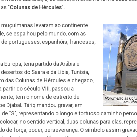
as "
Colunas de Hércules
".
es muçulmanas levaram ao continente
rde, se espalhou pelo mundo, com as
 de portugueses, espanhóis, franceses,
a Europa, teria partido da Arábia e
desertos do Saara e da Líbia, Tunísia,
ito das Colunas de Hércules e chegado,
 partir do século VIII, passou a
lmente, tem o nome de estreito de
Monumento às Colun
em Gibra
rabe Djabal. Táriq mandou gravar, em
de "S", representando o longo e tortuoso caminho percor
locar, no sentido vertical, duas colunas paralelas, rep
do de força, poder, perseverança. O símbolo assim grava