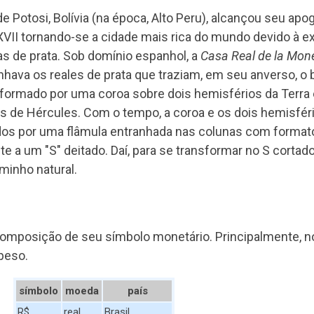
de Potosi, Bolívia (na época, Alto Peru), alcançou seu ap
XVII tornando-se a cidade mais rica do mundo devido à e
s de prata. Sob domínio espanhol, a
Casa Real de la Mon
hava os reales de prata que traziam, em seu anverso, o 
formado por uma coroa sobre dois hemisférios da Terra 
s de Hércules. Com o tempo, a coroa e os dois hemisfér
dos por uma flâmula entranhada nas colunas com format
e a um "S" deitado. Daí, para se transformar no S cortad
aminho natural.
composição de seu símbolo monetário. Principalmente, n
peso.
símbolo
moeda
país
R$
real
Brasil