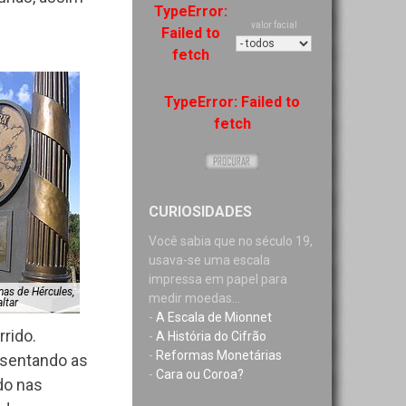
TypeError:
valor facial
Failed to
fetch
TypeError: Failed to
fetch
CURIOSIDADES
Você sabia que no século 19,
usava-se uma escala
impressa em papel para
as de Hércules,
medir moedas...
ltar
-
A Escala de Mionnet
rido.
-
A História do Cifrão
-
Reformas Monetárias
resentando as
-
Cara ou Coroa?
do nas