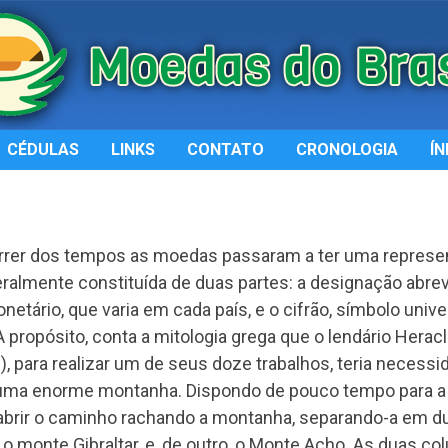
CÉDULAS
LINKS
CONTATO
CRONOLOGIA
ÍN
rrer dos tempos as moedas passaram a ter uma represe
geralmente constituída de duas partes: a designação abre
netário, que varia em cada país, e o cifrão, símbolo unive
A propósito, conta a mitologia grega que o lendário Herac
), para realizar um de seus doze trabalhos, teria necessi
uma enorme montanha. Dispondo de pouco tempo para a 
abrir o caminho rachando a montanha, separando-a em d
u o monte Gibraltar, e, de outro, o Monte Acho. As duas co