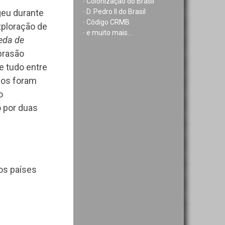
-
Colonização do Brasil
ogeu durante
-
D. Pedro II do Brasil
-
Código CRMB
xploração de
-
e muito mais...
eda de
brasão
e tudo entre
ios foram
o
o por duas
os países