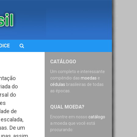
DICE
CATÁLOGO
Um completo e interessante
ntação
compêndio das
moedas
e
cédulas
brasileiras de todas
viada do
as épocas.
rsal do
les
QUAL MOEDA?
dade de
Encontre em nosso
catálogo
escalada,
a moeda que você está
uas. De um
procurando:
lunas, assim