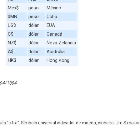
Mex$
peso
México
$MN
peso
Cuba
US$
dólar
EUA
C$
dólar
Canadá
NZ$
dólar
Nova Zelândia
A$
dólar
Austrália
HK$
dólar
Hong Kong
1694/1894
guês "cifra". Símbolo universal indicador de moeda, dinheiro. Um S maiú