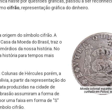
nica haste por questões gráficas, passou a ser reconheci
como
cifrão
, representação gráfica do dinheiro.
 origem do símbolo cifrão. A
 Casa da Moeda do Brasil, traz o
imórdios da nossa história. No
a história para tempos mais
 Colunas de Hércules porém, a
ívia, a partir da representação do
ata produzidas na cidade de
Moeda colonial espanhol
cunhada em Potosí, 
o brasão assumiram a forma de
por uma faixa em forma de "S"
mbolo cifrão.