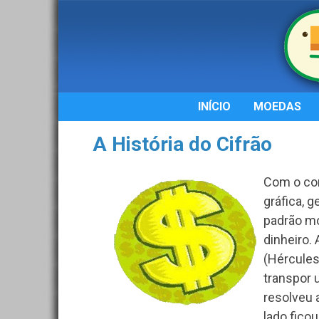
INÍCIO
MOEDAS
A História do Cifrão
Com o co
gráfica, 
padrão mo
dinheiro. 
(Hércules
transpor 
resolveu 
lado fico