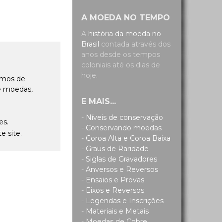
A MOEDA NO TEMPO
A
história da moeda no
Brasil
contada através dos
anos desde os tempos
coloniais até os dias de
hoje.
amos de
de moedas,
E MAIS...
-
Níveis de conservação
es.
-
Conservando moedas
e site.
-
Coroa Alta e Coroa Baixa
-
Graus de Raridade
-
Siglas de Gravadores
-
Anversos e Reversos
-
Ensaios e Provas
-
Eixos e Reversos
-
Legendas e Inscrições
-
Materiais e Metais
-
Moedas de Cobre