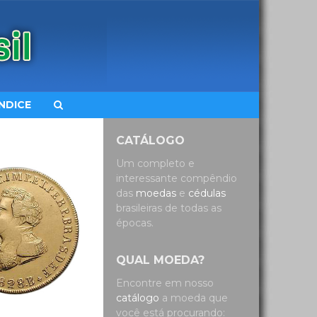
ÍNDICE
CATÁLOGO
Um completo e
interessante compêndio
das
moedas
e
cédulas
brasileiras de todas as
épocas.
QUAL MOEDA?
Encontre em nosso
catálogo
a moeda que
você está procurando: