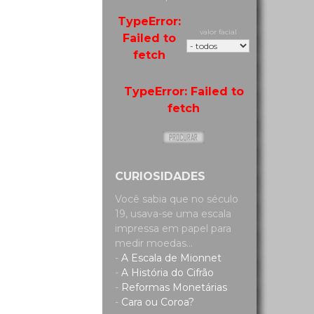
TypeError:
valor facial
Failed to
fetch
TypeError: Failed to
fetch
CURIOSIDADES
Você sabia que no século
19, usava-se uma escala
impressa em papel para
medir moedas...
-
A Escala de Mionnet
-
A História do Cifrão
-
Reformas Monetárias
-
Cara ou Coroa?