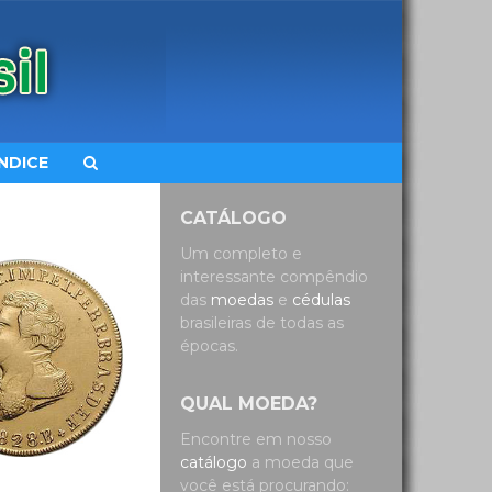
ÍNDICE
CATÁLOGO
Um completo e
interessante compêndio
das
moedas
e
cédulas
brasileiras de todas as
épocas.
QUAL MOEDA?
Encontre em nosso
catálogo
a moeda que
você está procurando: