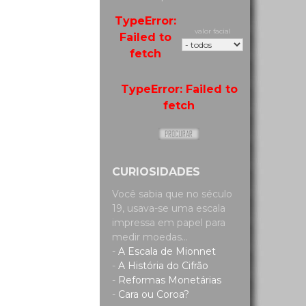
TypeError:
valor facial
Failed to
fetch
TypeError: Failed to
fetch
CURIOSIDADES
Você sabia que no século
19, usava-se uma escala
impressa em papel para
medir moedas...
-
A Escala de Mionnet
-
A História do Cifrão
-
Reformas Monetárias
-
Cara ou Coroa?