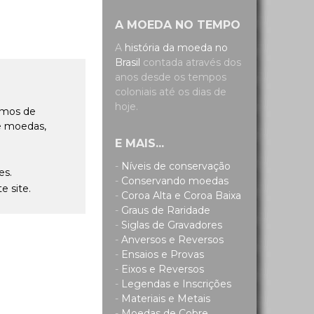
A MOEDA NO TEMPO
A
história da moeda no
Brasil
contada através dos
anos desde os tempos
coloniais até os dias de
hoje.
amos de
de moedas,
E MAIS...
-
Níveis de conservação
es.
-
Conservando moedas
e site.
-
Coroa Alta e Coroa Baixa
-
Graus de Raridade
-
Siglas de Gravadores
-
Anversos e Reversos
-
Ensaios e Provas
-
Eixos e Reversos
-
Legendas e Inscrições
-
Materiais e Metais
-
Moedas de Cobre