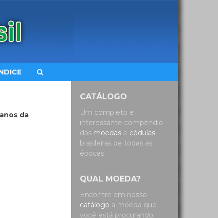
ÍNDICE
CATÁLOGO
Um completo e
 anos da
interessante compêndio
das
moedas
e
cédulas
brasileiras de todas as
épocas.
QUAL MOEDA?
Encontre em nosso
catálogo
a moeda que
você está procurando: