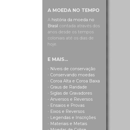
A MOEDA NO TEMPO
A
história da moeda no
Brasil
contada através dos
anos desde os tempos
coloniais até os dias de
hoje.
E MAIS...
-
Níveis de conservação
-
Conservando moedas
-
Coroa Alta e Coroa Baixa
-
Graus de Raridade
-
Siglas de Gravadores
-
Anversos e Reversos
-
Ensaios e Provas
-
Eixos e Reversos
-
Legendas e Inscrições
-
Materiais e Metais
-
Moedas de Cobre