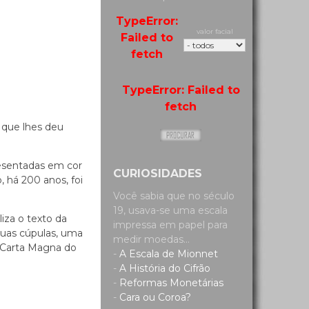
TypeError:
valor facial
Failed to
fetch
TypeError: Failed to
fetch
 que lhes deu
resentadas em cor
CURIOSIDADES
 há 200 anos, foi
Você sabia que no século
19, usava-se uma escala
iza o texto da
impressa em papel para
duas cúpulas, uma
medir moedas...
a Carta Magna do
-
A Escala de Mionnet
-
A História do Cifrão
-
Reformas Monetárias
-
Cara ou Coroa?