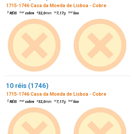
1715-1746 Casa da Moeda de Lisboa - Cobre
$
mat
ø
m
brd
RÉIS
cobre
32,0
mm
7,17
g
liso
10 réis (1746)
1715-1746 Casa da Moeda de Lisboa - Cobre
$
mat
ø
m
brd
RÉIS
cobre
32,0
mm
7,17
g
liso