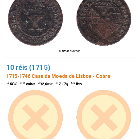
© Brasil Moedas
10 réis (1715)
1715-1746 Casa da Moeda de Lisboa - Cobre
$
mat
ø
m
brd
RÉIS
cobre
32,0
mm
7,17
g
liso