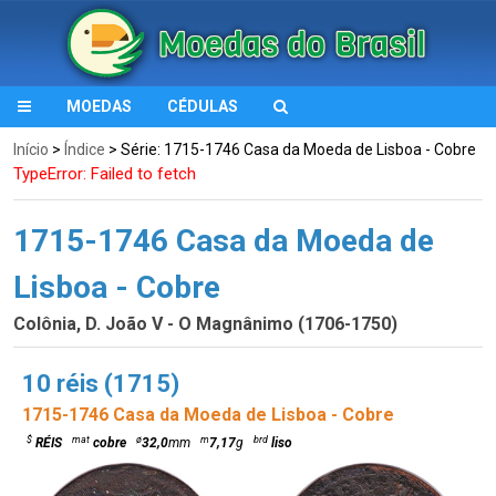
MOEDAS
CÉDULAS
Início
>
Índice
> Série: 1715-1746 Casa da Moeda de Lisboa - Cobre
TypeError: Failed to fetch
1715-1746 Casa da Moeda de
Lisboa - Cobre
Colônia, D. João V - O Magnânimo (1706-1750)
10 réis (1715)
1715-1746 Casa da Moeda de Lisboa - Cobre
$
mat
ø
m
brd
RÉIS
cobre
32,0
mm
7,17
g
liso