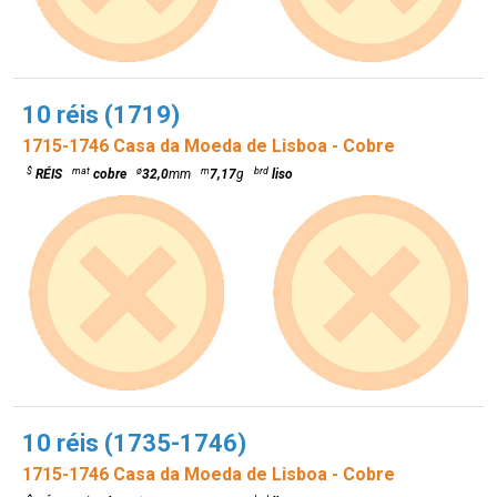
10 réis (1719)
1715-1746 Casa da Moeda de Lisboa - Cobre
$
mat
ø
m
brd
RÉIS
cobre
32,0
mm
7,17
g
liso
10 réis (1735-1746)
1715-1746 Casa da Moeda de Lisboa - Cobre