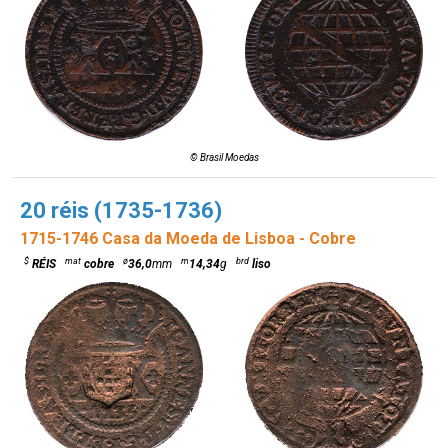
© Brasil Moedas
20 réis (1735-1736)
1715-1746 Casa da Moeda de Lisboa - Cobre
$
mat
ø
m
brd
RÉIS
cobre
36,0
mm
14,34
g
liso