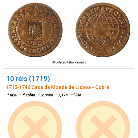
© Coleção Fábio Pagliarini
10 réis (1719)
1715-1746 Casa da Moeda de Lisboa - Cobre
$
mat
ø
m
brd
RÉIS
cobre
32,0
mm
7,17
g
liso