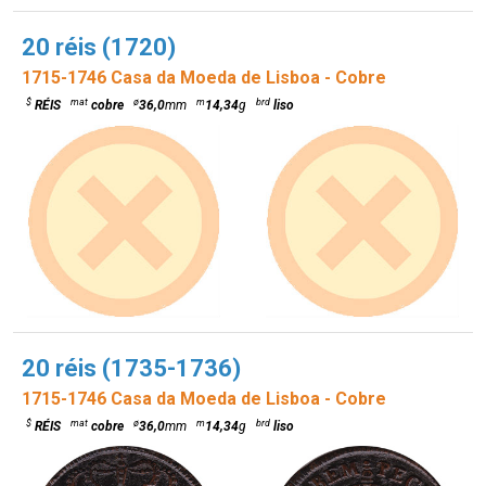
20 réis (1720)
1715-1746 Casa da Moeda de Lisboa - Cobre
$
mat
ø
m
brd
RÉIS
cobre
36,0
mm
14,34
g
liso
20 réis (1735-1736)
1715-1746 Casa da Moeda de Lisboa - Cobre
$
mat
ø
m
brd
RÉIS
cobre
36,0
mm
14,34
g
liso