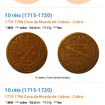
10 réis (1715-1720)
1715-1746 Casa da Moeda de Lisboa - Cobre
$
mat
ø
m
brd
RÉIS
cobre
32,0
mm
7,17
g
liso
© cbarbos, Fórum de Numismática
10 réis (1715-1720)
1715-1746 Casa da Moeda de Lisboa - Cobre
$
mat
ø
m
brd
RÉIS
cobre
32,0
mm
7,17
g
liso