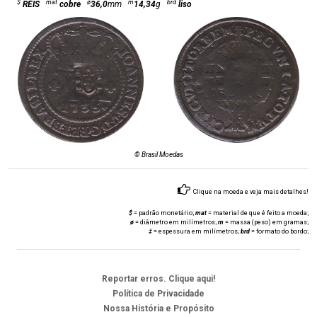
$
mat
ø
m
brd
RÉIS
cobre
36,0
mm
14,34
g
liso
© Brasil Moedas
Clique na moeda e veja mais detalhes!
$
= padrão monetário;
mat
= material de que é feito a moeda;
ø
= diâmetro em milímetros;
m
= massa (peso) em gramas;
‡
= espessura em milímetros;
brd
= formato do bordo;
Reportar erros. Clique aqui!
Política de Privacidade
Nossa História e Propósito