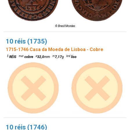
© Brasil Moedas
10 réis (1735)
1715-1746 Casa da Moeda de Lisboa - Cobre
$
mat
ø
m
brd
RÉIS
cobre
32,0
mm
7,17
g
liso
10 réis (1746)