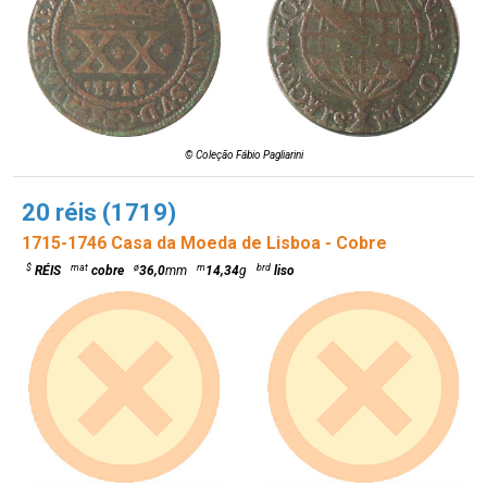
© Coleção Fábio Pagliarini
20 réis (1719)
1715-1746 Casa da Moeda de Lisboa - Cobre
$
mat
ø
m
brd
RÉIS
cobre
36,0
mm
14,34
g
liso