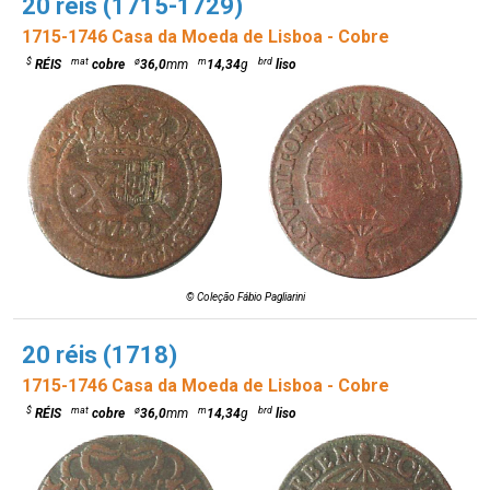
20 réis (1715-1729)
1715-1746 Casa da Moeda de Lisboa - Cobre
$
mat
ø
m
brd
RÉIS
cobre
36,0
mm
14,34
g
liso
© Coleção Fábio Pagliarini
20 réis (1718)
1715-1746 Casa da Moeda de Lisboa - Cobre
$
mat
ø
m
brd
RÉIS
cobre
36,0
mm
14,34
g
liso