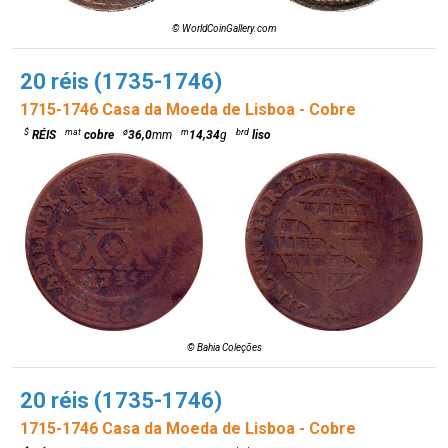
© WorldCoinGallery.com
20 réis (1735-1746)
1715-1746 Casa da Moeda de Lisboa - Cobre
$
mat
ø
m
brd
RÉIS
cobre
36,0
mm
14,34
g
liso
© Bahia Coleções
20 réis (1735-1746)
1715-1746 Casa da Moeda de Lisboa - Cobre