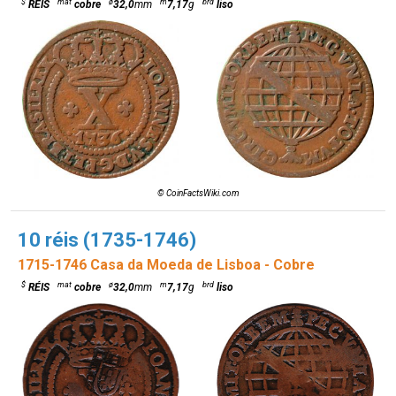
$
mat
ø
m
brd
RÉIS
cobre
32,0
mm
7,17
g
liso
© CoinFactsWiki.com
10 réis (1735-1746)
1715-1746 Casa da Moeda de Lisboa - Cobre
$
mat
ø
m
brd
RÉIS
cobre
32,0
mm
7,17
g
liso