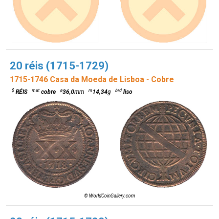
20 réis (1715-1729)
1715-1746 Casa da Moeda de Lisboa - Cobre
$
mat
ø
m
brd
RÉIS
cobre
36,0
mm
14,34
g
liso
© WorldCoinGallery.com