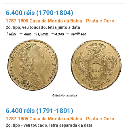
6.400 réis (1790-1804)
1787-1805 Casa da Moeda da Bahia - Prata e Ouro
2o. tipo, véu toucado, letra junto à data
$
mat
ø
m
brd
RÉIS
ouro
31,5
mm
14,34
g
serrilhado
© Itaú Numismática
6.400 réis (1791-1801)
1787-1805 Casa da Moeda da Bahia - Prata e Ouro
2o. tipo - véu toucado, letra separada da data