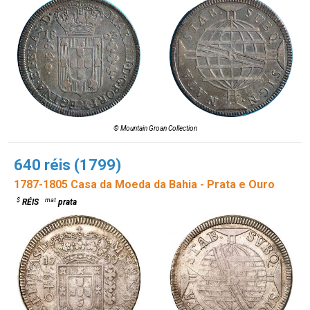
© Mountain Groan Collection
640 réis (1799)
1787-1805 Casa da Moeda da Bahia - Prata e Ouro
$
mat
RÉIS
prata