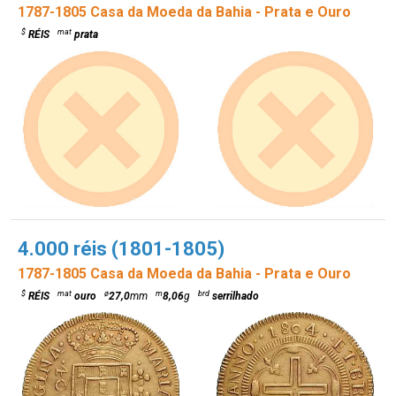
1787-1805 Casa da Moeda da Bahia - Prata e Ouro
$
mat
RÉIS
prata
4.000 réis (1801-1805)
1787-1805 Casa da Moeda da Bahia - Prata e Ouro
$
mat
ø
m
brd
RÉIS
ouro
27,0
mm
8,06
g
serrilhado