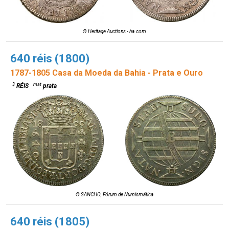
© Heritage Auctions - ha.com
640 réis (1800)
1787-1805 Casa da Moeda da Bahia - Prata e Ouro
$
mat
RÉIS
prata
© SANCHO, Fórum de Numismática
640 réis (1805)