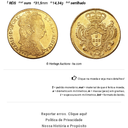
$
mat
ø
m
brd
RÉIS
ouro
31,5
mm
14,34
g
serrilhado
© Heritage Auctions - ha.com
Clique na moeda e veja mais detalhes!
$
= padrão monetário;
mat
= material de que é feito a moeda;
ø
= diâmetro em milímetros;
m
= massa (peso) em gramas;
‡
= espessura em milímetros;
brd
= formato do bordo;
Reportar erros. Clique aqui!
Política de Privacidade
Nossa História e Propósito