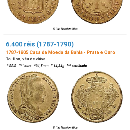
© Itaú Numismática
6.400 réis (1787-1790)
1787-1805 Casa da Moeda da Bahia - Prata e Ouro
1o. tipo, véu de viúva
$
mat
ø
m
brd
RÉIS
ouro
31,5
mm
14,34
g
serrilhado
© Itaú Numismática