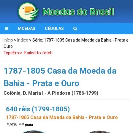
MOEDAS
CÉDULAS
Início
>
Índice
> Série: 1787-1805 Casa da Moeda da Bahia - Prata e
Ouro
TypeError: Failed to fetch
1787-1805 Casa da Moeda da
Bahia - Prata e Ouro
Colônia, D. Maria I - A Piedosa (1786-1799)
640 réis (1799-1805)
1787-1805 Casa da Moeda da Bahia - Prata e Ouro
$
mat
RÉIS
prata