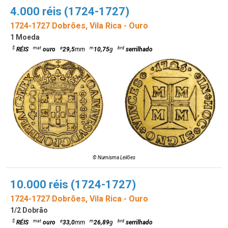
4.000 réis (1724-1727)
1724-1727 Dobrões, Vila Rica - Ouro
1 Moeda
$
mat
ø
m
brd
RÉIS
ouro
29,5
mm
10,75
g
serrilhado
© Numisma Leilões
10.000 réis (1724-1727)
1724-1727 Dobrões, Vila Rica - Ouro
1/2 Dobrão
$
mat
ø
m
brd
RÉIS
ouro
33,0
mm
26,89
g
serrilhado