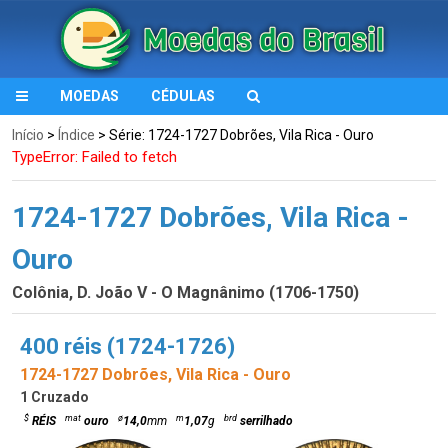
MOEDAS
CÉDULAS
Início
>
Índice
> Série: 1724-1727 Dobrões, Vila Rica - Ouro
TypeError: Failed to fetch
1724-1727 Dobrões, Vila Rica -
Ouro
Colônia, D. João V - O Magnânimo (1706-1750)
400 réis (1724-1726)
1724-1727 Dobrões, Vila Rica - Ouro
1 Cruzado
$
mat
ø
m
brd
RÉIS
ouro
14,0
mm
1,07
g
serrilhado