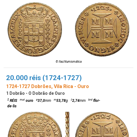
© Itaú Numismática
20.000 réis (1724-1727)
1724-1727 Dobrões, Vila Rica - Ouro
1 Dobrão - O Dobrão de Ouro
$
mat
ø
m
‡
brd
RÉIS
ouro
37,0
mm
53,78
g
2,74
mm
flor-
de-lis