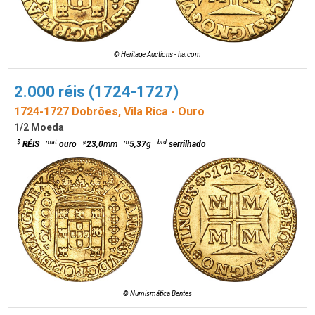
© Heritage Auctions - ha.com
2.000 réis (1724-1727)
1724-1727 Dobrões, Vila Rica - Ouro
1/2 Moeda
$
mat
ø
m
brd
RÉIS
ouro
23,0
mm
5,37
g
serrilhado
© Numismática Bentes