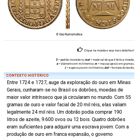
© Itaú Numismática
Clique na moeda e veja mais detalhes!
$
= padrão monetário;
mat
= material de que é feito a moeda;
ø
= diâmetro em milímetros;
m
= massa (peso) em gramas;
‡
= espessura em milímetros;
brd
= formato do bordo;
CONTEXTO HISTÓRICO
Entre 1724 e 1727, auge da exploração do ouro em Minas
Gerais, cunharam-se no Brasil os dobrões, moedas de
maior valor intrínseco que já circularam no mundo. Com 55
gramas de ouro e valor facial de 20 mil réis, elas valiam
legalmente 24 mil réis. Um dobrão podia comprar 190
litros de azeite, 9.600 ovos ou 12 bois. Quatro dobrões
eram suficientes para adquirir uma escrava jovem. Com a
produção de ouro em franca expansão, o governo