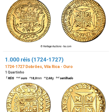
© Heritage Auctions - ha.com
1.000 réis (1724-1727)
1724-1727 Dobrões, Vila Rica - Ouro
1 Quartinho
$
mat
ø
m
brd
RÉIS
ouro
18,0
mm
2,68
g
serrilhado