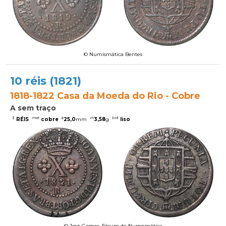
© Numismática Bentes
10 réis (1821)
1818-1822 Casa da Moeda do Rio - Cobre
A sem traço
$
mat
ø
m
brd
RÉIS
cobre
25,0
mm
3,58
g
liso
© José Gomes, Fórum de Numismática