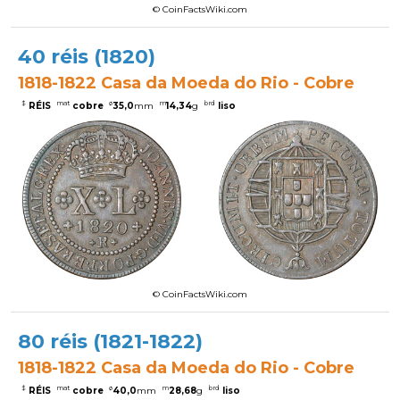
© CoinFactsWiki.com
40 réis (1820)
1818-1822 Casa da Moeda do Rio - Cobre
$
mat
ø
m
brd
RÉIS
cobre
35,0
mm
14,34
g
liso
© CoinFactsWiki.com
80 réis (1821-1822)
1818-1822 Casa da Moeda do Rio - Cobre
$
mat
ø
m
brd
RÉIS
cobre
40,0
mm
28,68
g
liso