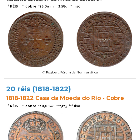
$
mat
ø
m
brd
RÉIS
cobre
25,0
mm
3,58
g
liso
© Rogbert, Fórum de Numismática
20 réis (1818-1822)
1818-1822 Casa da Moeda do Rio - Cobre
$
mat
ø
m
brd
RÉIS
cobre
30,0
mm
7,17
g
liso