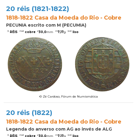
20 réis (1821-1822)
1818-1822 Casa da Moeda do Rio - Cobre
PECUNIA escrito com M (PECUMIA)
$
mat
ø
m
brd
RÉIS
cobre
30,0
mm
7,17
g
liso
© Zé Cardoso, Fórum de Numismática
20 réis (1822)
1818-1822 Casa da Moeda do Rio - Cobre
Legenda do anverso com AG ao invés de ALG
$
mat
ø
m
brd
RÉIS
cobre
30,0
mm
7,17
g
liso