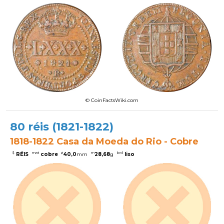
© CoinFactsWiki.com
80 réis (1821-1822)
1818-1822 Casa da Moeda do Rio - Cobre
$
mat
ø
m
brd
RÉIS
cobre
40,0
mm
28,68
g
liso