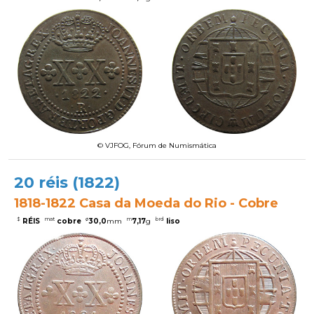
© VJFOG, Fórum de Numismática
20 réis (1822)
1818-1822 Casa da Moeda do Rio - Cobre
$
mat
ø
m
brd
RÉIS
cobre
30,0
mm
7,17
g
liso