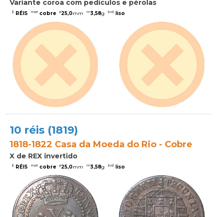
Variante coroa com pedículos e pérolas
$
mat
ø
m
brd
RÉIS
cobre
25,0
mm
3,58
g
liso
10 réis (1819)
1818-1822 Casa da Moeda do Rio - Cobre
X de REX invertido
$
mat
ø
m
brd
RÉIS
cobre
25,0
mm
3,58
g
liso