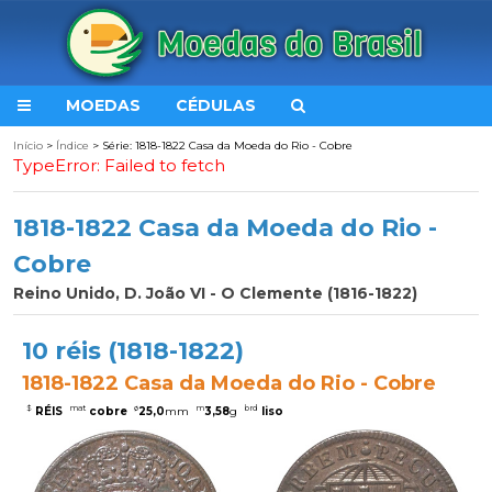
MOEDAS
CÉDULAS
Início
>
Índice
> Série: 1818-1822 Casa da Moeda do Rio - Cobre
TypeError: Failed to fetch
1818-1822 Casa da Moeda do Rio -
Cobre
Reino Unido, D. João VI - O Clemente (1816-1822)
10 réis (1818-1822)
1818-1822 Casa da Moeda do Rio - Cobre
$
mat
ø
m
brd
RÉIS
cobre
25,0
mm
3,58
g
liso