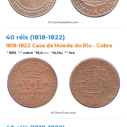
© CoinFactsWiki.com
40 réis (1818-1822)
1818-1822 Casa da Moeda do Rio - Cobre
$
mat
ø
m
brd
RÉIS
cobre
35,0
mm
14,34
g
liso
© OmniCoin.com