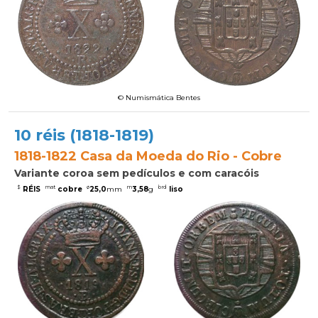
© Numismática Bentes
10 réis (1818-1819)
1818-1822 Casa da Moeda do Rio - Cobre
Variante coroa sem pedículos e com caracóis
$
mat
ø
m
brd
RÉIS
cobre
25,0
mm
3,58
g
liso