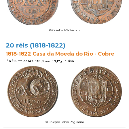
© CoinFactsWiki.com
20 réis (1818-1822)
1818-1822 Casa da Moeda do Rio - Cobre
$
mat
ø
m
brd
RÉIS
cobre
30,0
mm
7,17
g
liso
© Coleção Fábio Pagliarini