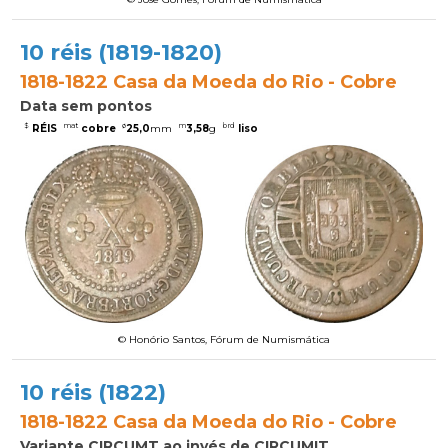
10 réis (1819-1820)
1818-1822 Casa da Moeda do Rio - Cobre
Data sem pontos
$
mat
ø
m
brd
RÉIS
cobre
25,0
mm
3,58
g
liso
© Honório Santos, Fórum de Numismática
10 réis (1822)
1818-1822 Casa da Moeda do Rio - Cobre
Variante CIRCUMT ao invés de CIRCUMIT