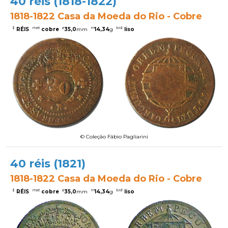
40 réis (1818-1822)
1818-1822 Casa da Moeda do Rio - Cobre
$
mat
ø
m
brd
RÉIS
cobre
35,0
mm
14,34
g
liso
© Coleção Fábio Pagliarini
40 réis (1821)
1818-1822 Casa da Moeda do Rio - Cobre
$
mat
ø
m
brd
RÉIS
cobre
35,0
mm
14,34
g
liso