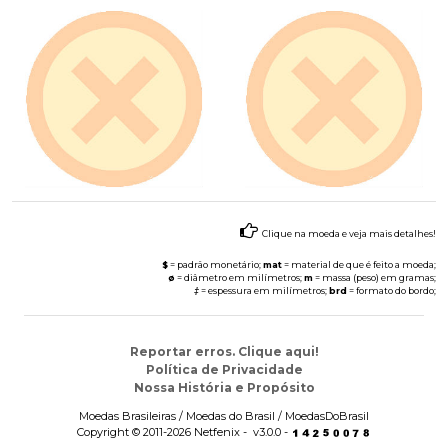
Clique na moeda e veja mais detalhes!
$
= padrão monetário;
mat
= material de que é feito a moeda;
ø
= diâmetro em milímetros;
m
= massa (peso) em gramas;
‡
= espessura em milímetros;
brd
= formato do bordo;
Reportar erros. Clique aqui!
Política de Privacidade
Nossa História e Propósito
Moedas Brasileiras / Moedas do Brasil / MoedasDoBrasil
Copyright © 2011-2026 Netfenix - v3.0.0 -