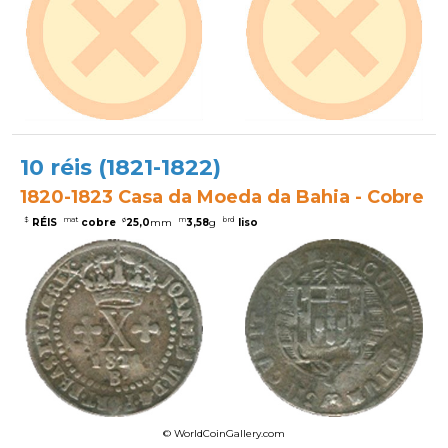
10 réis (1821-1822)
1820-1823 Casa da Moeda da Bahia - Cobre
$
mat
ø
m
brd
RÉIS
cobre
25,0
mm
3,58
g
liso
© WorldCoinGallery.com