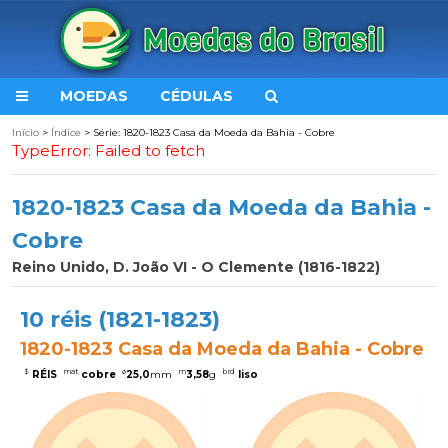
MOEDAS
CÉDULAS
Início
>
Índice
> Série: 1820-1823 Casa da Moeda da Bahia - Cobre
TypeError: Failed to fetch
1820-1823 Casa da Moeda da Bahia -
Cobre
Reino Unido, D. João VI - O Clemente (1816-1822)
10 réis (1821-1823)
1820-1823 Casa da Moeda da Bahia - Cobre
$
mat
ø
m
brd
RÉIS
cobre
25,0
mm
3,58
g
liso