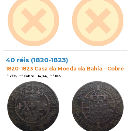
40 réis (1820-1823)
1820-1823 Casa da Moeda da Bahia - Cobre
$
mat
m
brd
RÉIS
cobre
14,34
g
liso