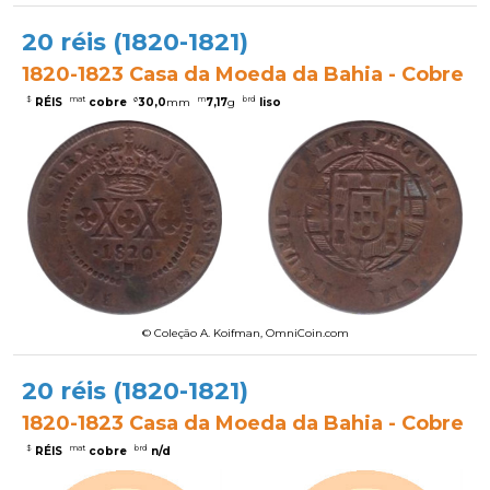
20 réis (1820-1821)
1820-1823 Casa da Moeda da Bahia - Cobre
$
mat
ø
m
brd
RÉIS
cobre
30,0
mm
7,17
g
liso
© Coleção A. Koifman, OmniCoin.com
20 réis (1820-1821)
1820-1823 Casa da Moeda da Bahia - Cobre
$
mat
brd
RÉIS
cobre
n/d