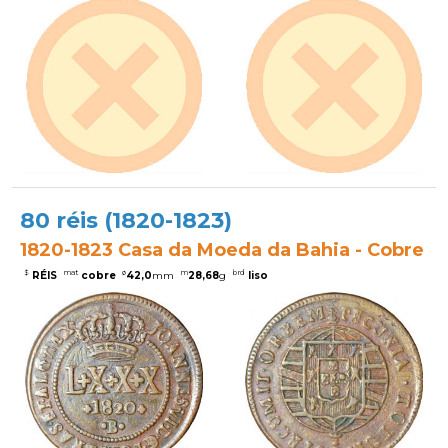
80 réis (1820-1823)
1820-1823 Casa da Moeda da Bahia - Cobre
$
mat
ø
m
brd
RÉIS
cobre
42,0
mm
28,68
g
liso