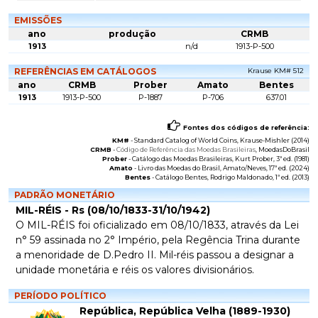
EMISSÕES
ano
produção
CRMB
1913
n/d
1913-P-500
REFERÊNCIAS EM CATÁLOGOS
Krause KM# 512
ano
CRMB
Prober
Amato
Bentes
1913
1913-P-500
P-1887
P-706
637.01
Fontes dos códigos de referência:
KM#
-
Standard Catalog of World Coins
, Krause-Mishler (2014)
CRMB
-
Código de Referência das Moedas Brasileiras
, MoedasDoBrasil
Prober
-
Catálogo das Moedas Brasileiras
, Kurt Prober, 3ª ed. (1981)
Amato
-
Livro das Moedas do Brasil
, Amato/Neves, 17ª ed. (2024)
Bentes
-
Catálogo Bentes
, Rodrigo Maldonado, 1ª ed. (2013)
PADRÃO MONETÁRIO
MIL-RÉIS - Rs (08/10/1833-31/10/1942)
O MIL-RÉIS foi oficializado em 08/10/1833, através da Lei
n° 59 assinada no 2° Império, pela Regência Trina durante
a menoridade de D.Pedro II. Mil-réis passou a designar a
unidade monetária e réis os valores divisionários.
PERÍODO POLÍTICO
República, República Velha (1889-1930)