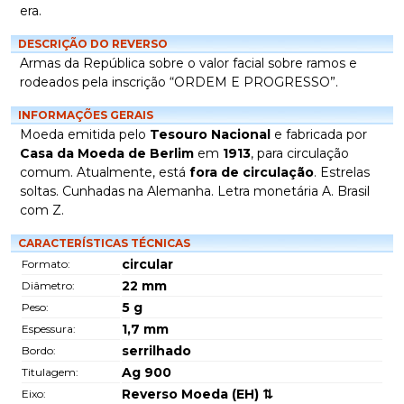
era.
DESCRIÇÃO DO REVERSO
Armas da República sobre o valor facial sobre ramos e
rodeados pela inscrição “ORDEM E PROGRESSO”.
INFORMAÇÕES GERAIS
Moeda emitida pelo
Tesouro Nacional
e fabricada por
Casa da Moeda de Berlim
em
1913
, para circulação
comum. Atualmente, está
fora de circulação
. Estrelas
soltas. Cunhadas na Alemanha. Letra monetária A. Brasil
com Z.
CARACTERÍSTICAS TÉCNICAS
circular
Formato:
22
mm
Diâmetro:
5
g
Peso:
1,7
mm
Espessura:
serrilhado
Bordo:
Ag 900
Titulagem:
Reverso Moeda (EH) ⇅
Eixo: