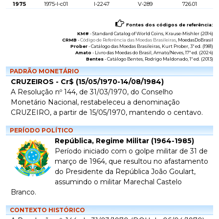
1975
1975-I-c01
I-2247
V-289
726.01
Fontes dos códigos de referência:
KM#
-
Standard Catalog of World Coins
, Krause-Mishler (2014)
CRMB
-
Código de Referência das Moedas Brasileiras
, MoedasDoBrasil
Prober
-
Catálogo das Moedas Brasileiras
, Kurt Prober, 3ª ed. (1981)
Amato
-
Livro das Moedas do Brasil
, Amato/Neves, 17ª ed. (2024)
Bentes
-
Catálogo Bentes
, Rodrigo Maldonado, 1ª ed. (2013)
PADRÃO MONETÁRIO
CRUZEIROS - Cr$ (15/05/1970-14/08/1984)
A Resolução nº 144, de 31/03/1970, do Conselho
Monetário Nacional, restabeleceu a denominação
CRUZEIRO, a partir de 15/05/1970, mantendo o centavo.
PERÍODO POLÍTICO
República, Regime Militar (1964-1985)
Período iniciado com o golpe militar de 31 de
março de 1964, que resultou no afastamento
do Presidente da República João Goulart,
assumindo o militar Marechal Castelo
Branco.
CONTEXTO HISTÓRICO