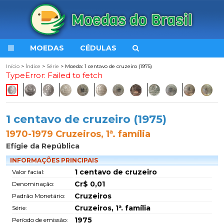
MOEDAS
CÉDULAS
Início
>
Índice
>
Série
> Moeda: 1 centavo de cruzeiro (1975)
TypeError: Failed to fetch
1 centavo de cruzeiro (1975)
1970-1979 Cruzeiros, 1ª. família
Efígie da República
INFORMAÇÕES PRINCIPAIS
1 centavo de cruzeiro
Valor facial:
Cr$ 0,01
Denominação:
Cruzeiros
Padrão Monetário:
Cruzeiros, 1ª. família
Série:
1975
Período de emissão: