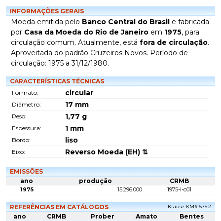
INFORMAÇÕES GERAIS
Moeda emitida pelo
Banco Central do Brasil
e fabricada
por
Casa da Moeda do Rio de Janeiro
em
1975
, para
circulação comum. Atualmente, está
fora de circulação
.
Aproveitada do padrão Cruzeiros Novos. Período de
circulação: 1975 a 31/12/1980.
CARACTERÍSTICAS TÉCNICAS
circular
Formato:
17
mm
Diâmetro:
1,77
g
Peso:
1
mm
Espessura:
liso
Bordo:
Reverso Moeda (EH) ⇅
Eixo:
EMISSÕES
ano
produção
CRMB
1975
15.296.000
1975-I-c01
REFERÊNCIAS EM CATÁLOGOS
Krause KM# 575.2
ano
CRMB
Prober
Amato
Bentes