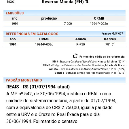
Eixo:
Reverso Moeda (EH) ⇅
EMISSÕES
ano
produção
CRMB
1994
7.000
1994-P-002c
REFERÊNCIAS EM CATÁLOGOS
Krause KM# 637
ano
CRMB
Amato
Bentes
1994
1994-P-002c
P-730
781.01
Fontes dos códigos de referência:
KM#
-
Standard Catalog of World Coins
, Krause-Mishler (2014)
CRMB
-
Código de Referência das Moedas Brasileiras
, MoedasDoBrasil
Amato
-
Livro das Moedas do Brasil
, Amato/Neves, 17ª ed. (2024)
Bentes
-
Catálogo Bentes
, Rodrigo Maldonado, 1ª ed. (2013)
PADRÃO MONETÁRIO
REAIS - R$ (01/07/1994-atual)
A MP nº 542, de 30/06/1994, instituiu o REAL como
unidade do sistema monetário, a partir de 01/07/1994,
com a equivalência de CR$ 2.750,00, igual à paridade
entre a URV e o Cruzeiro Real fixada para o dia
30/06/1994. Foi mantido o centavo.