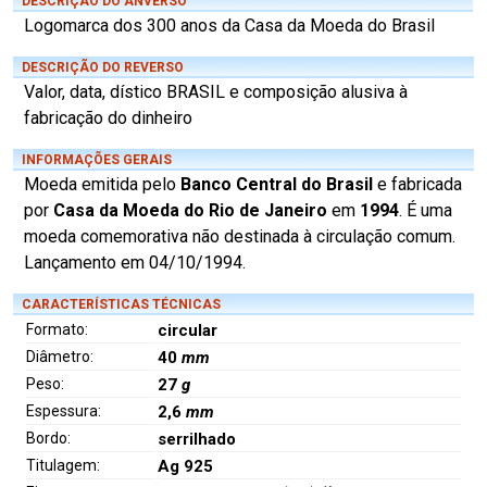
DESCRIÇÃO DO ANVERSO
Logomarca dos 300 anos da Casa da Moeda do Brasil
DESCRIÇÃO DO REVERSO
Valor, data, dístico BRASIL e composição alusiva à
fabricação do dinheiro
INFORMAÇÕES GERAIS
Moeda emitida pelo
Banco Central do Brasil
e fabricada
por
Casa da Moeda do Rio de Janeiro
em
1994
. É uma
moeda comemorativa não destinada à circulação comum.
Lançamento em 04/10/1994.
CARACTERÍSTICAS TÉCNICAS
Formato:
circular
Diâmetro:
40
mm
Peso:
27
g
Espessura:
2,6
mm
Bordo:
serrilhado
Titulagem:
Ag 925