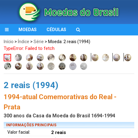
MOEDAS
CÉDULAS
Início
>
Índice
>
Série
> Moeda: 2 reais (1994)
TypeError: Failed to fetch
2 reais (1994)
1994-atual Comemorativas do Real -
Prata
300 anos da Casa da Moeda do Brasil 1694-1994
INFORMAÇÕES PRINCIPAIS
Valor facial:
2 reais