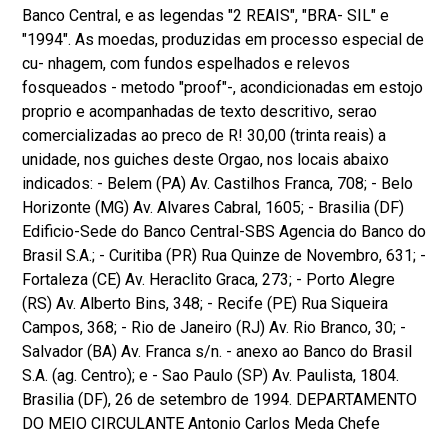
Banco Central, e as legendas "2 REAIS", "BRA- SIL" e
"1994". As moedas, produzidas em processo especial de
cu- nhagem, com fundos espelhados e relevos
fosqueados - metodo "proof"-, acondicionadas em estojo
proprio e acompanhadas de texto descritivo, serao
comercializadas ao preco de R! 30,00 (trinta reais) a
unidade, nos guiches deste Orgao, nos locais abaixo
indicados: - Belem (PA) Av. Castilhos Franca, 708; - Belo
Horizonte (MG) Av. Alvares Cabral, 1605; - Brasilia (DF)
Edificio-Sede do Banco Central-SBS Agencia do Banco do
Brasil S.A.; - Curitiba (PR) Rua Quinze de Novembro, 631; -
Fortaleza (CE) Av. Heraclito Graca, 273; - Porto Alegre
(RS) Av. Alberto Bins, 348; - Recife (PE) Rua Siqueira
Campos, 368; - Rio de Janeiro (RJ) Av. Rio Branco, 30; -
Salvador (BA) Av. Franca s/n. - anexo ao Banco do Brasil
S.A. (ag. Centro); e - Sao Paulo (SP) Av. Paulista, 1804.
Brasilia (DF), 26 de setembro de 1994. DEPARTAMENTO
DO MEIO CIRCULANTE Antonio Carlos Meda Chefe