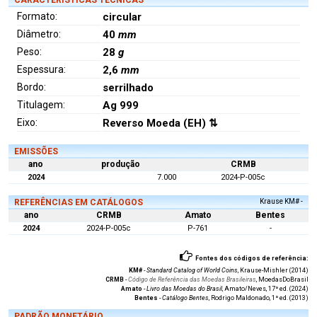
Formato:
circular
Diâmetro:
40
mm
Peso:
28
g
Espessura:
2,6
mm
Bordo:
serrilhado
Titulagem:
Ag 999
Eixo:
Reverso Moeda (EH) ⇅
EMISSÕES
ano
produção
CRMB
2024
7.000
2024-P-005c
REFERÊNCIAS EM CATÁLOGOS
Krause KM# -
ano
CRMB
Amato
Bentes
2024
2024-P-005c
P-761
-
Fontes dos códigos de referência:
KM#
-
Standard Catalog of World Coins
, Krause-Mishler (2014)
CRMB
-
Código de Referência das Moedas Brasileiras
, MoedasDoBrasil
Amato
-
Livro das Moedas do Brasil
, Amato/Neves, 17ª ed. (2024)
Bentes
-
Catálogo Bentes
, Rodrigo Maldonado, 1ª ed. (2013)
PADRÃO MONETÁRIO