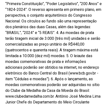
“Primeira Constituição”, “Poder Legislativo”, “200 Anos” e
“1824-2024”. O reverso apresenta em primeiro plano, em
perspectiva, o conjunto arquitetônico do Congresso
Nacional. Os círculos ao fundo são uma representação
dos plenários das duas Casas, além das legendas:
“BRASIL”, “2024” e “5 REAIS”. 4. As moedas de prata
terão tiragem inicial de 3.000 (três mil) unidades e serão
comercializadas ao preço unitário de R$440,00
(quatrocentos e quarenta reais). A tiragem máxima está
limitada a 10.000 (dez mil) moedas. 5. O leiaute das
moedas comemorativas de prata e informações
adicionais poderão ser obtidos na internet, no endereço
eletrônico do Banco Central do Brasil (www.bcb.gov.br -
item “Cédulas e moedas”). 6. Após o lançamento, as
moedas comemorativas poderão ser adquiridas no sítio
do Clube da Medalha da Casa da Moeda do Brasil:
www.clubedamedalha.com.br. Antônio José Medina Lima
Junior Chefe do Departamento do Meio Circulante