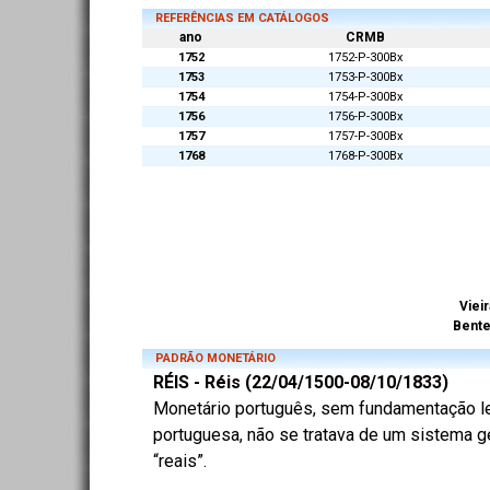
REFERÊNCIAS EM CATÁLOGOS
ano
CRMB
1752
1752-P-300Bx
1753
1753-P-300Bx
1754
1754-P-300Bx
1756
1756-P-300Bx
1757
1757-P-300Bx
1768
1768-P-300Bx
Vieir
Bent
PADRÃO MONETÁRIO
RÉIS - Réis (22/04/1500-08/10/1833)
Monetário português, sem fundamentação lega
portuguesa, não se tratava de um sistema ge
“reais”.