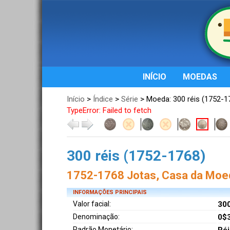
INÍCIO
MOEDAS
Início
>
Índice
>
Série
> Moeda: 300 réis (1752-1
TypeError: Failed to fetch
300 réis (1752-1768)
1752-1768 Jotas, Casa da Moed
INFORMAÇÕES PRINCIPAIS
Valor facial:
300
Denominação:
0$3
Padrão Monetário: