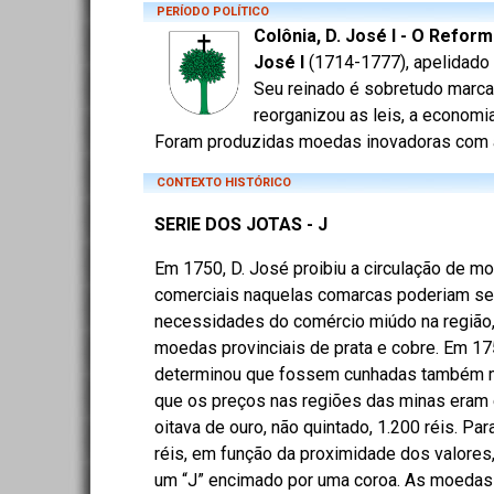
PERÍODO POLÍTICO
Colônia, D. José I - O Refor
José I
(1714-1777), apelidado 
Seu reinado é sobretudo marca
reorganizou as leis, a econom
Foram produzidas moedas inovadoras com a le
CONTEXTO HISTÓRICO
SERIE DOS JOTAS - J
Em 1750, D. José proibiu a circulação de m
comerciais naquelas comarcas poderiam ser
necessidades do comércio miúdo na região
moedas provinciais de prata e cobre. Em 17
determinou que fossem cunhadas também moe
que os preços nas regiões das minas eram 
oitava de ouro, não quintado, 1.200 réis. P
réis, em função da proximidade dos valores
um “J” encimado por uma coroa. As moedas 