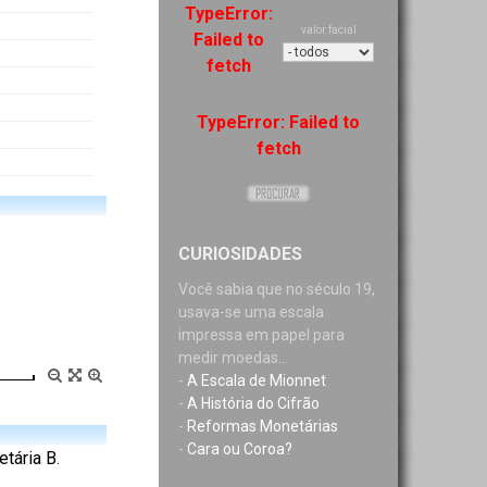
TypeError:
valor facial
Failed to
fetch
TypeError: Failed to
fetch
CURIOSIDADES
Você sabia que no século 19,
usava-se uma escala
impressa em papel para
medir moedas...
-
A Escala de Mionnet
-
A História do Cifrão
-
Reformas Monetárias
-
Cara ou Coroa?
tária B.