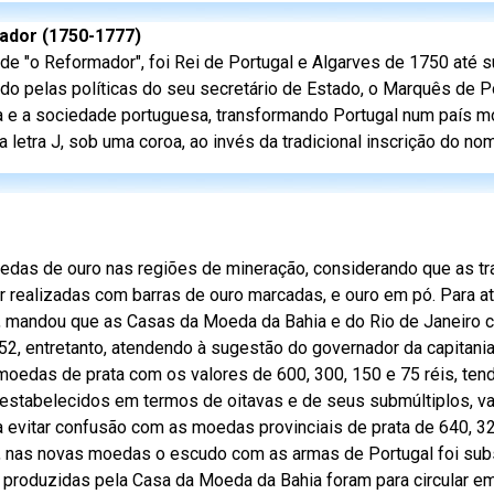
mador (1750-1777)
de "o Reformador", foi Rei de Portugal e Algarves de 1750 até s
do pelas políticas do seu secretário de Estado, o Marquês de 
ia e a sociedade portuguesa, transformando Portugal num país m
tra J, sob uma coroa, ao invés da tradicional inscrição do nom
oedas de ouro nas regiões de mineração, considerando que as t
 realizadas com barras de ouro marcadas, e ouro em pó. Para a
, mandou que as Casas da Moeda da Bahia e do Rio de Janeiro
52, entretanto, atendendo à sugestão do governador da capitani
das de prata com os valores de 600, 300, 150 e 75 réis, ten
estabelecidos em termos de oitavas e de seus submúltiplos, v
ara evitar confusão com as moedas provinciais de prata de 640, 3
, nas novas moedas o escudo com as armas de Portugal foi subs
produzidas pela Casa da Moeda da Bahia foram para circular e