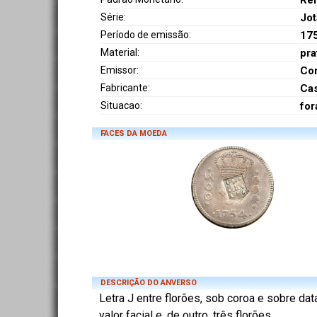
Réi
Série:
Jot
Período de emissão:
17
Material:
pra
Emissor:
Co
Fabricante:
Cas
Situacao:
for
FACES DA MOEDA
DESCRIÇÃO DO ANVERSO
Letra J entre florões, sob coroa e sobre dat
valor facial e, de outro, três florões