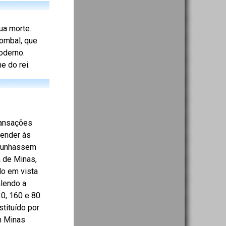
ua morte.
Pombal, que
oderno.
e do rei.
ransações
tender às
 cunhassem
a de Minas,
do em vista
alendo a
20, 160 e 80
tituído por
m Minas