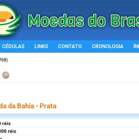
CÉDULAS
LINKS
CONTATO
CRONOLOGIA
ÍN
768)
a da Bahia - Prata
 réis
00 réis