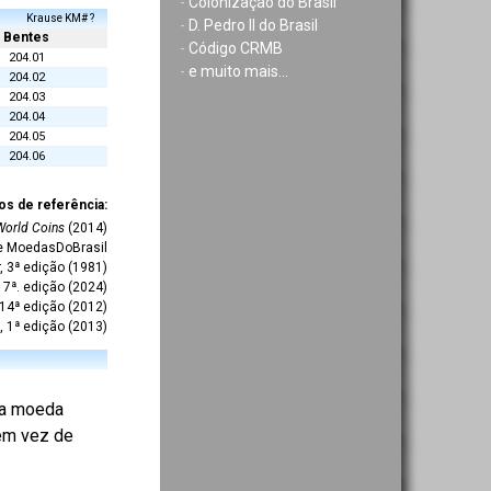
-
Colonização do Brasil
Krause KM# ?
-
D. Pedro II do Brasil
Bentes
-
Código CRMB
204.01
-
e muito mais...
204.02
204.03
204.04
204.05
204.06
os de referência:
World Coins
(2014)
te MoedasDoBrasil
r, 3ª edição (1981)
7ª. edição (2024)
 14ª edição (2012)
, 1ª edição (2013)
 da moeda
 em vez de