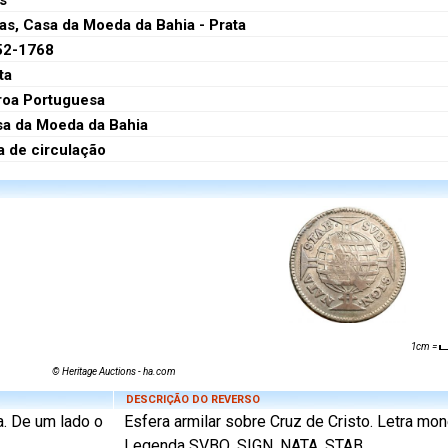
s
as, Casa da Moeda da Bahia - Prata
52-1768
ta
roa Portuguesa
a da Moeda da Bahia
a de circulação
1cm =
© Heritage Auctions - ha.com
DESCRIÇÃO DO REVERSO
a. De um lado o
Esfera armilar sobre Cruz de Cristo. Letra mone
Legenda SVBQ. SIGN. NATA. STAB.