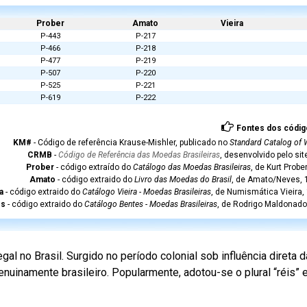
Prober
Amato
Vieira
P-443
P-217
P-466
P-218
P-477
P-219
P-507
P-220
P-525
P-221
P-619
P-222
Fontes dos códig
KM#
- Código de referência Krause-Mishler, publicado no
Standard Catalog of 
CRMB
-
Código de Referência das Moedas Brasileiras
, desenvolvido pelo si
Prober
- código extraído do
Catálogo das Moedas Brasileiras
, de Kurt Probe
Amato
- código extraido do
Livro das Moedas do Brasil
, de Amato/Neves, 1
a
- código extraido do
Catálogo Vieira - Moedas Brasileiras
, de Numismática Vieira,
es
- código extraido do
Catálogo Bentes - Moedas Brasileiras
, de Rodrigo Maldonado
l no Brasil. Surgido no período colonial sob influência direta
nuinamente brasileiro. Popularmente, adotou-se o plural “réis”