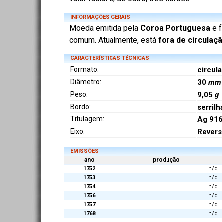
INFORMAÇÕES GERAIS
Moeda emitida pela
Coroa Portuguesa
e f
comum. Atualmente, está
fora de circulaç
CARACTERÍSTICAS TÉCNICAS
Formato:
circula
Diâmetro:
30
mm
Peso:
9,05
g
Bordo:
serril
Titulagem:
Ag 91
Eixo:
Revers
EMISSÕES
ano
produção
1752
n/d
1753
n/d
1754
n/d
1756
n/d
1757
n/d
1768
n/d