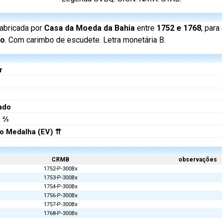
abricada por
Casa da Moeda da Bahia
entre
1752 e 1768
, para
ão
. Com carimbo de escudete. Letra monetária B.
r
hado
6 ⅔
o Medalha (EV) ⇈
CRMB
observações
1752-P-300Bx
1753-P-300Bx
1754-P-300Bx
1756-P-300Bx
1757-P-300Bx
1768-P-300Bx