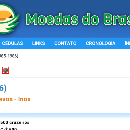
CÉDULAS
LINKS
CONTATO
CRONOLOGIA
ÍN
985-1986)
6)
vos - Inox
500 cruzeiros
Cr$ 500