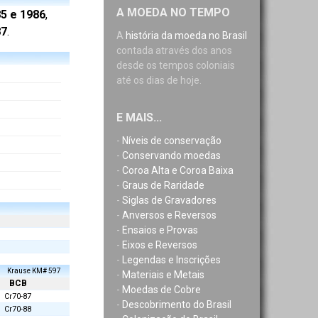
A MOEDA NO TEMPO
5 e 1986
,
87
.
A
história da moeda no Brasil
contada através dos anos
desde os tempos coloniais
até os dias de hoje.
E MAIS...
-
Níveis de conservação
-
Conservando moedas
-
Coroa Alta e Coroa Baixa
-
Graus de Raridade
-
Siglas de Gravadores
-
Anversos e Reversos
-
Ensaios e Provas
-
Eixos e Reversos
-
Legendas e Inscrições
Krause KM# 597
-
Materiais e Metais
BCB
-
Moedas de Cobre
Cr70-87
-
Descobrimento do Brasil
Cr70-88