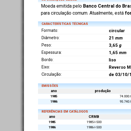
Moeda emitida pelo
Banco Central do Bras
para circulação comum. Atualmente, está
fo
CARACTERÍSTICAS TÉCNICAS
Formato:
circular
Diâmetro:
21
mm
Peso:
3,65
g
Espessura:
1,65
mm
Bordo:
liso
Eixo:
Reverso M
Circulação:
de 03/10/
EMISSÕES
ano
produção
1985
74.000.
1986
95.740.
REFERÊNCIAS EM CATÁLOGOS
ano
CRMB
1985
1985-I-500
1986
1986-I-500