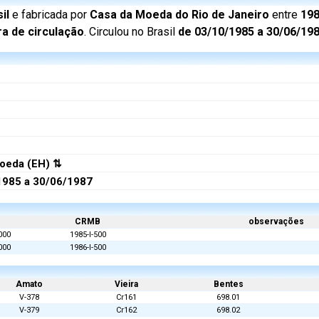
il
e fabricada por
Casa da Moeda do Rio de Janeiro
entre
198
ra de circulação
. Circulou no Brasil
de 03/10/1985 a 30/06/19
oeda (EH) ⇅
1985 a 30/06/1987
CRMB
observações
000
1985-I-500
000
1986-I-500
Amato
Vieira
Bentes
V-378
Cr161
698.01
V-379
Cr162
698.02