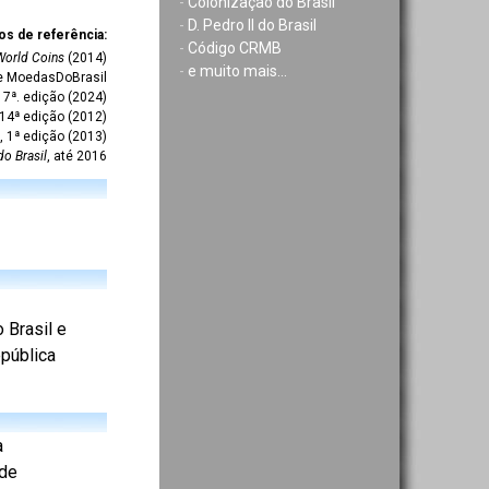
-
Colonização do Brasil
-
D. Pedro II do Brasil
os de referência:
-
Código CRMB
World Coins
(2014)
-
e muito mais...
te MoedasDoBrasil
7ª. edição (2024)
 14ª edição (2012)
, 1ª edição (2013)
do Brasil
, até 2016
 Brasil e
epública
a
 de