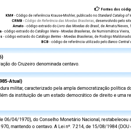
Fontes dos códig
KM#
- Código de referência Krause-Mishler, publicado no
Standard Catalog of 
CRMB
-
Código de Referência das Moedas Brasileiras
, desenvolvido pelo si
Amato
- código extraido do
Livro das Moedas do Brasil
, de Amato/Neves, 1
a
- código extraido do
Catálogo Vieira - Moedas Brasileiras
, de Numismática Vieira,
es
- código extraido do
Catálogo Bentes - Moedas Brasileiras
, de Rodrigo Maldonado
BCB
- código de referência utilizado pelo
Banco Central 
6)
fração do Cruzeiro denominada centavo.
985-Atual)
dura militar, caracterizado pela ampla democratização política do
lém da instituição de um estado democrático de direito e uma r
e 06/04/1970), do Conselho Monetário Nacional, restabeleceu 
970, mantendo o centavo. A Lei nº. 7.214, de 15/08/1984 (DOU