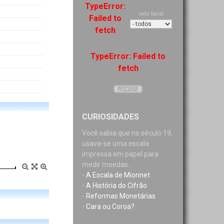
TypeError:
valor facial
Failed to
fetch
TypeError: Failed to
fetch
CURIOSIDADES
Você sabia que no século 19,
usava-se uma escala
impressa em papel para
medir moedas...
-
A Escala de Mionnet
-
A História do Cifrão
-
Reformas Monetárias
-
Cara ou Coroa?