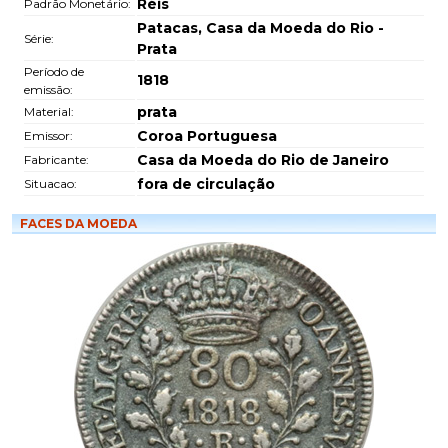
Réis
Padrão Monetário:
Patacas, Casa da Moeda do Rio -
Série:
Prata
Período de
1818
emissão:
prata
Material:
Coroa Portuguesa
Emissor:
Casa da Moeda do Rio de Janeiro
Fabricante:
fora de circulação
Situacao:
FACES DA MOEDA