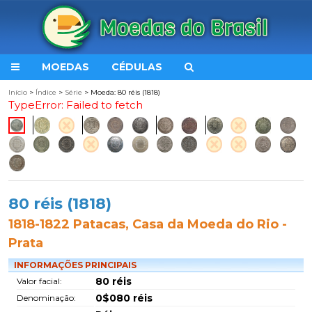
MOEDAS
CÉDULAS
Início
>
Índice
>
Série
> Moeda: 80 réis (1818)
TypeError: Failed to fetch
80 réis (1818)
1818-1822 Patacas, Casa da Moeda do Rio -
Prata
INFORMAÇÕES PRINCIPAIS
80 réis
Valor facial:
0$080 réis
Denominação: