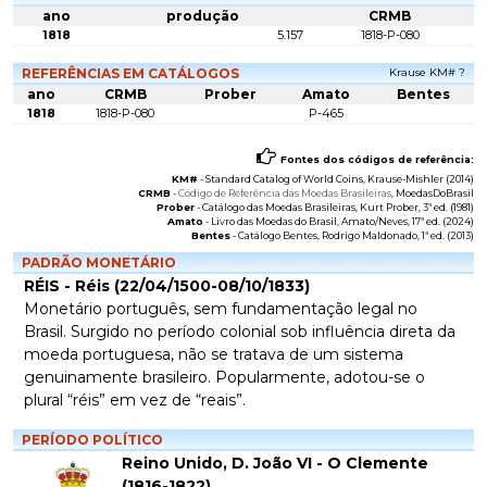
ano
produção
CRMB
1818
5.157
1818-P-080
REFERÊNCIAS EM CATÁLOGOS
Krause KM# ?
ano
CRMB
Prober
Amato
Bentes
1818
1818-P-080
P-465
Fontes dos códigos de referência:
KM#
-
Standard Catalog of World Coins
, Krause-Mishler (2014)
CRMB
-
Código de Referência das Moedas Brasileiras
, MoedasDoBrasil
Prober
-
Catálogo das Moedas Brasileiras
, Kurt Prober, 3ª ed. (1981)
Amato
-
Livro das Moedas do Brasil
, Amato/Neves, 17ª ed. (2024)
Bentes
-
Catálogo Bentes
, Rodrigo Maldonado, 1ª ed. (2013)
PADRÃO MONETÁRIO
RÉIS - Réis (22/04/1500-08/10/1833)
Monetário português, sem fundamentação legal no
Brasil. Surgido no período colonial sob influência direta da
moeda portuguesa, não se tratava de um sistema
genuinamente brasileiro. Popularmente, adotou-se o
plural “réis” em vez de “reais”.
PERÍODO POLÍTICO
Reino Unido, D. João VI - O Clemente
(1816-1822)