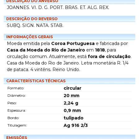
DESCRIÇÃO DO ANVERSO
JOANNES. VI. D. G. PORT. BRAS. ET. ALG. REX.
DESCRIÇÃO DO REVERSO
SUBQ. SIGN. NATA. STAB.
INFORMAÇÕES GERAIS
Moeda emitida pela
Coroa Portuguesa
e fabricada por
Casa da Moeda do Rio de Janeiro
em
1818
, para
circulação comum. Atualmente, está
fora de circulação
.
Casa da Moeda do Rio de Janeiro. Letra monetária R. 1/4
de pataca. 4 vinténs. Reino Unido.
CARACTERÍSTICAS TÉCNICAS
circular
Formato:
20
mm
Diâmetro:
2,24
g
Peso:
0,9
mm
Espessura:
tulipado
Bordo:
Ag 916 2/3
Titulagem:
EMISSÕES