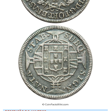
© CoinFactsWiki.com