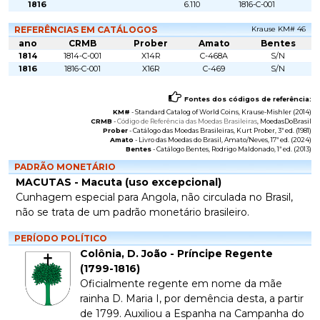
1816
6.110
1816-C-001
REFERÊNCIAS EM CATÁLOGOS
Krause KM# 46
ano
CRMB
Prober
Amato
Bentes
1814
1814-C-001
X14R
C-468A
S/N
1816
1816-C-001
X16R
C-469
S/N
Fontes dos códigos de referência:
KM#
-
Standard Catalog of World Coins
, Krause-Mishler (2014)
CRMB
-
Código de Referência das Moedas Brasileiras
, MoedasDoBrasil
Prober
-
Catálogo das Moedas Brasileiras
, Kurt Prober, 3ª ed. (1981)
Amato
-
Livro das Moedas do Brasil
, Amato/Neves, 17ª ed. (2024)
Bentes
-
Catálogo Bentes
, Rodrigo Maldonado, 1ª ed. (2013)
PADRÃO MONETÁRIO
MACUTAS - Macuta (uso excepcional)
Cunhagem especial para Angola, não circulada no Brasil,
não se trata de um padrão monetário brasileiro.
PERÍODO POLÍTICO
Colônia, D. João - Príncipe Regente
(1799-1816)
Oficialmente regente em nome da mãe
rainha D. Maria I, por demência desta, a partir
de 1799. Auxiliou a Espanha na Campanha do