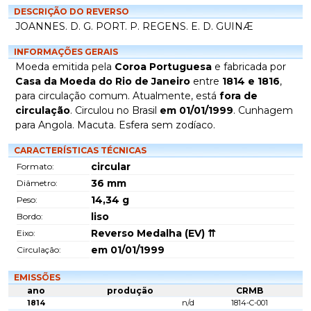
DESCRIÇÃO DO REVERSO
JOANNES. D. G. PORT. P. REGENS. E. D. GUINÆ
INFORMAÇÕES GERAIS
Moeda emitida pela
Coroa Portuguesa
e fabricada por
Casa da Moeda do Rio de Janeiro
entre
1814 e 1816
,
para circulação comum. Atualmente, está
fora de
circulação
. Circulou no Brasil
em 01/01/1999
. Cunhagem
para Angola. Macuta. Esfera sem zodíaco.
CARACTERÍSTICAS TÉCNICAS
circular
Formato:
36
mm
Diâmetro:
14,34
g
Peso:
liso
Bordo:
Reverso Medalha (EV) ⇈
Eixo:
em 01/01/1999
Circulação:
EMISSÕES
ano
produção
CRMB
1814
n/d
1814-C-001