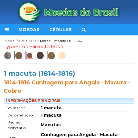
MOEDAS
CÉDULAS
Início
>
Índice
>
Série
> Moeda: 1 macuta (1814-1816)
TypeError: Failed to fetch
1 macuta (1814-1816)
1814-1816 Cunhagem para Angola - Macuta -
Cobre
INFORMAÇÕES PRINCIPAIS
1 macuta
Valor facial:
1 macuta
Denominação:
Padrão
Macutas
Monetário:
Cunhagem para Angola - Macuta -
Série: