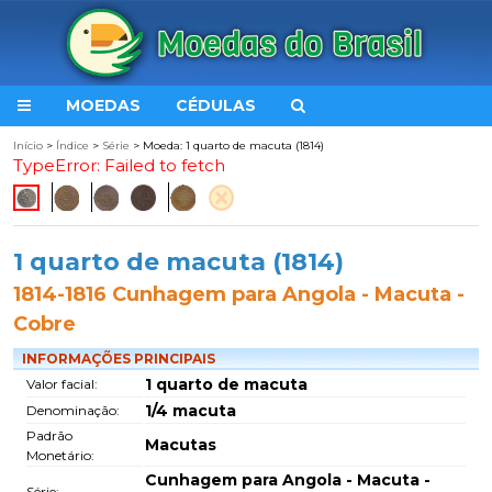
MOEDAS
CÉDULAS
Início
>
Índice
>
Série
> Moeda: 1 quarto de macuta (1814)
TypeError: Failed to fetch
1 quarto de macuta (1814)
1814-1816 Cunhagem para Angola - Macuta -
Cobre
INFORMAÇÕES PRINCIPAIS
1 quarto de macuta
Valor facial:
1/4 macuta
Denominação:
Padrão
Macutas
Monetário:
Cunhagem para Angola - Macuta -
Série: