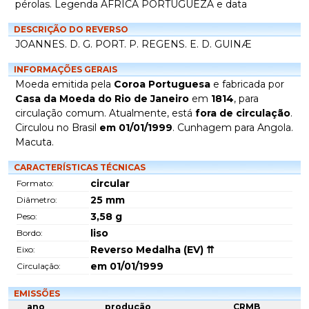
pérolas. Legenda AFRICA PORTUGUEZA e data
DESCRIÇÃO DO REVERSO
JOANNES. D. G. PORT. P. REGENS. E. D. GUINÆ
INFORMAÇÕES GERAIS
Moeda emitida pela
Coroa Portuguesa
e fabricada por
Casa da Moeda do Rio de Janeiro
em
1814
, para
circulação comum. Atualmente, está
fora de circulação
.
Circulou no Brasil
em 01/01/1999
. Cunhagem para Angola.
Macuta.
CARACTERÍSTICAS TÉCNICAS
circular
Formato:
25
mm
Diâmetro:
3,58
g
Peso:
liso
Bordo:
Reverso Medalha (EV) ⇈
Eixo:
em 01/01/1999
Circulação:
EMISSÕES
ano
produção
CRMB