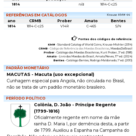
1814
n/d
1814-C-c25
REFERÊNCIAS EM CATÁLOGOS
Krause KM# 44
ano
CRMB
Prober
Amato
Bentes
1814
1814-C-c25
V14R
C-465
S/N
Fontes dos códigos de referência:
KM#
-
Standard Catalog of World Coins
, Krause-Mishler (2014)
CRMB
-
Código de Referência das Moedas Brasileiras
, MoedasDoBrasil
Prober
-
Catálogo das Moedas Brasileiras
, Kurt Prober, 3ª ed. (1981)
Amato
-
Livro das Moedas do Brasil
, Amato/Neves, 17ª ed. (2024)
Bentes
-
Catálogo Bentes
, Rodrigo Maldonado, 1ª ed. (2013)
PADRÃO MONETÁRIO
MACUTAS - Macuta (uso excepcional)
Cunhagem especial para Angola, não circulada no Brasil,
não se trata de um padrão monetário brasileiro.
PERÍODO POLÍTICO
Colônia, D. João - Príncipe Regente
(1799-1816)
Oficialmente regente em nome da mãe
rainha D. Maria I, por demência desta, a partir
de 1799. Auxiliou a Espanha na Campanha do