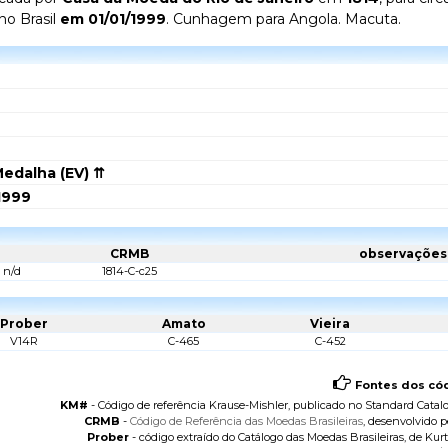
 no Brasil
em 01/01/1999
. Cunhagem para Angola. Macuta.
edalha (EV) ⇈
1999
CRMB
observações
n/d
1814-C-c25
Prober
Amato
Vieira
V14R
C-465
C-452
Fontes dos cód
KM#
- Código de referência Krause-Mishler, publicado no
Standard Catalo
CRMB
-
Código de Referência das Moedas Brasileiras
, desenvolvido p
Prober
- código extraído do
Catálogo das Moedas Brasileiras
, de Kurt