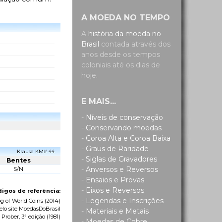
A MOEDA NO TEMPO
A
história da moeda no
Brasil
contada através dos
anos desde os tempos
coloniais até os dias de
hoje.
E MAIS...
-
Níveis de conservação
-
Conservando moedas
-
Coroa Alta e Coroa Baixa
-
Graus de Raridade
Krause KM# 44
-
Siglas de Gravadores
Bentes
-
Anversos e Reversos
S/N
-
Ensaios e Provas
-
Eixos e Reversos
igos de referência:
-
Legendas e Inscrições
g of World Coins
(2014)
elo site MoedasDoBrasil
-
Materiais e Metais
 Prober, 3ª edição (1981)
-
Moedas de Cobre