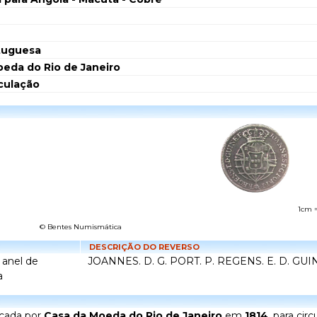
tuguesa
eda do Rio de Janeiro
rculação
1cm 
© Bentes Numismática
DESCRIÇÃO DO REVERSO
 anel de
JOANNES. D. G. PORT. P. REGENS. E. D. GU
a
icada por
Casa da Moeda do Rio de Janeiro
em
1814
, para ci