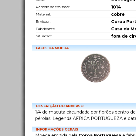
1814
Período de emissão:
cobre
Material:
Coroa Por
Emissor:
Casa da Mo
Fabricante:
fora de ci
Situacao:
FACES DA MOEDA
DESCRIÇÃO DO ANVERSO
1/4 de macuta circundada por florões dentro de
pérolas. Legenda AFRICA PORTUGUEZA e dat
INFORMAÇÕES GERAIS
Moeda emitida pela
Coroa Portuguesa
e fabr