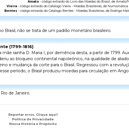
Amato
- código extraido do
Livro das Moedas do Brasil
, de Amato/N
Vieira
- código extraido do
Catálogo Vieira - Moedas Brasileiras
, de Numismática V
Bentes
- código extraido do
Catálogo Bentes - Moedas Brasileiras
, de Rodrigo Mal
 Brasil, não se trata de um padrão monetário brasileiro.
ente (1799-1816)
ãe rainha D. Maria I, por demência desta, a partir de 1799. Aux
riu ao bloqueio continental napoleônico, na qualidade de aliad
eino e mudança da corte para o Brasil. Regressou com a revoluçã
 Nesse período, o Brasil produziu moedas para circulação em An
io de Janeiro.
Reportar erros. Clique aqui!
Política de Privacidade
Nossa História e Propósito