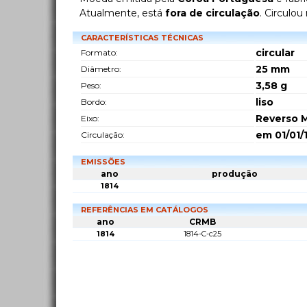
Atualmente, está
fora de circulação
. Circulou
CARACTERÍSTICAS TÉCNICAS
circular
Formato:
25
mm
Diâmetro:
3,58
g
Peso:
liso
Bordo:
Reverso M
Eixo:
em 01/01/
Circulação:
EMISSÕES
ano
produção
1814
REFERÊNCIAS EM CATÁLOGOS
ano
CRMB
1814
1814-C-c25