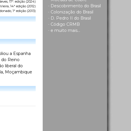
eves, 17ª. edição (2024)
-
Descobrimento do Brasil
ieira, 14ª edição (2012)
donado, 1ª edição (2013)
-
Colonização do Brasil
-
D. Pedro II do Brasil
-
Código CRMB
-
e muito mais...
iliou a Espanha
o do Reino
o liberal do
gola, Moçambique