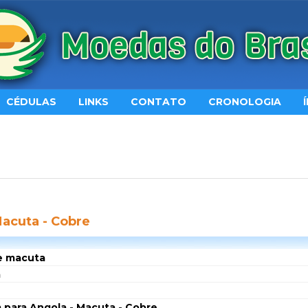
CÉDULAS
LINKS
CONTATO
CRONOLOGIA
Macuta - Cobre
de macuta
a
para Angola - Macuta - Cobre