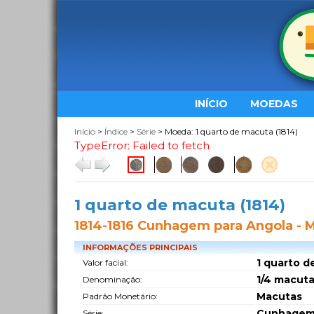
INÍCIO
MOEDAS
Início
>
Índice
>
Série
> Moeda: 1 quarto de macuta (1814)
TypeError: Failed to fetch
1 quarto de macuta (1814)
1814-1816 Cunhagem para Angola - 
INFORMAÇÕES PRINCIPAIS
1 quarto 
Valor facial:
1/4 macut
Denominação:
Macutas
Padrão Monetário:
Cunhagem 
Série: