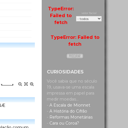
TypeError:
valor facial
Failed to
fetch
TypeError: Failed to
fetch
CURIOSIDADES
Você sabia que no século
=
19, usava-se uma escala
impressa em papel para
medir moedas...
-
A Escala de Mionnet
INÆ
-
A História do Cifrão
-
Reformas Monetárias
-
Cara ou Coroa?
rculação comum.