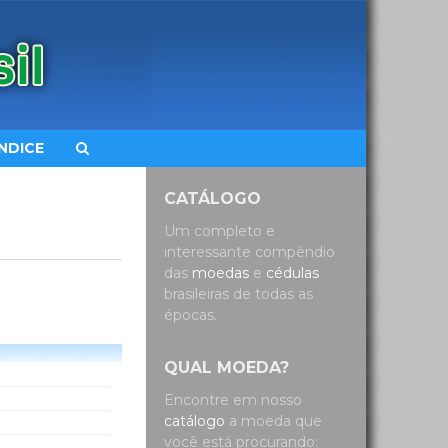
ÍNDICE
CATÁLOGO
Um completo e
interessante compêndio
das
moedas
e
cédulas
brasileiras de todas as
épocas.
QUAL MOEDA?
Encontre em nosso
catálogo
a moeda que
você está procurando: