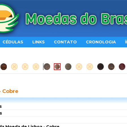
CÉDULAS
LINKS
CONTATO
CRONOLOGIA
- Cobre
s
s
da Moeda de Lisboa - Cobre