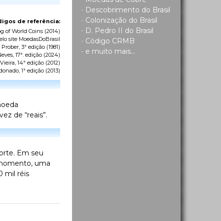
-
Descobrimento do Brasil
-
Colonização do Brasil
igos de referência:
-
D. Pedro II do Brasil
g of World Coins
(2014)
elo site MoedasDoBrasil
-
Código CRMB
 Prober, 3ª edição (1981)
-
e muito mais...
eves, 17ª. edição (2024)
ieira, 14ª edição (2012)
donado, 1ª edição (2013)
 moeda
ez de “reais”.
morte. Em seu
o momento, uma
 mil réis