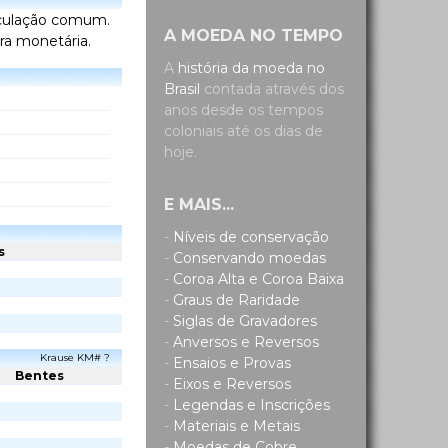
irculação comum.
A MOEDA NO TEMPO
ra monetária.
A
história da moeda no
Brasil
contada através dos
anos desde os tempos
coloniais até os dias de
hoje.
E MAIS...
-
Níveis de conservação
s
-
Conservando moedas
-
Coroa Alta e Coroa Baixa
-
Graus de Raridade
-
Siglas de Gravadores
-
Anversos e Reversos
Krause KM# ?
-
Ensaios e Provas
Bentes
-
Eixos e Reversos
-
Legendas e Inscrições
-
Materiais e Metais
-
Moedas de Cobre