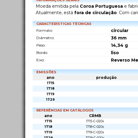
INFORMAÇÕES GERAIS
Moeda emitida pela
Coroa Portuguesa
e fabr
Atualmente, está
fora de circulação
. Com car
CARACTERÍSTICAS TÉCNICAS
circular
Formato:
36
mm
Diâmetro:
14,34
g
Peso:
liso
Bordo:
Reverso Me
Eixo:
EMISSÕES
ano
produção
1715
1718
1719
1729
REFERÊNCIAS EM CATÁLOGOS
ano
CRMB
1715
1715-C-020x
1718
1718-C-020x
1719
1719-C-020x
1729
1729-C-020x