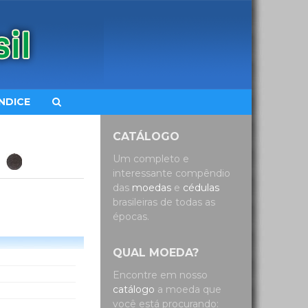
ÍNDICE
CATÁLOGO
Um completo e
interessante compêndio
das
moedas
e
cédulas
brasileiras de todas as
épocas.
QUAL MOEDA?
Encontre em nosso
catálogo
a moeda que
você está procurando: