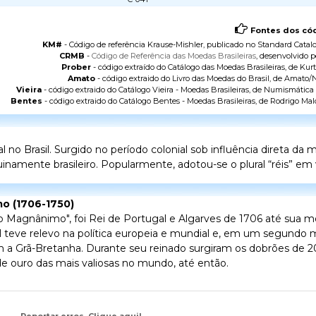
Fontes dos cód
KM#
- Código de referência Krause-Mishler, publicado no
Standard Catalo
CRMB
-
Código de Referência das Moedas Brasileiras
, desenvolvido p
Prober
- código extraído do
Catálogo das Moedas Brasileiras
, de Kurt
Amato
- código extraido do
Livro das Moedas do Brasil
, de Amato/N
Vieira
- código extraido do
Catálogo Vieira - Moedas Brasileiras
, de Numismática V
Bentes
- código extraido do
Catálogo Bentes - Moedas Brasileiras
, de Rodrigo Mal
o Brasil. Surgido no período colonial sob influência direta da
namente brasileiro. Popularmente, adotou-se o plural “réis” em v
mo (1706-1750)
"o Magnânimo", foi Rei de Portugal e Algarves de 1706 até sua 
al teve relevo na política europeia e mundial e, em um segund
m a Grã-Bretanha. Durante seu reinado surgiram os dobrões de 20
e ouro das mais valiosas no mundo, até então.