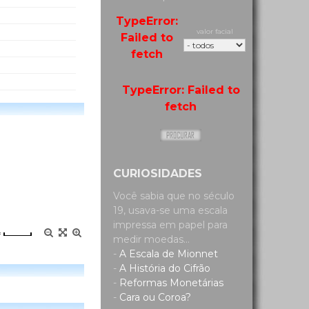
TypeError:
valor facial
Failed to
fetch
TypeError: Failed to
fetch
CURIOSIDADES
Você sabia que no século
19, usava-se uma escala
impressa em papel para
=
medir moedas...
-
A Escala de Mionnet
-
A História do Cifrão
-
Reformas Monetárias
-
Cara ou Coroa?