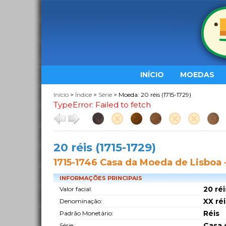
INÍCIO
MOEDAS
Início
>
Índice
>
Série
> Moeda: 20 réis (1715-1729)
TypeError: Failed to fetch
20 réis (1715-1729)
1715-1746 Casa da Moeda de Lisboa 
INFORMAÇÕES PRINCIPAIS
20 réi
Valor facial:
XX réi
Denominação:
Réis
Padrão Monetário:
Casa 
Série: