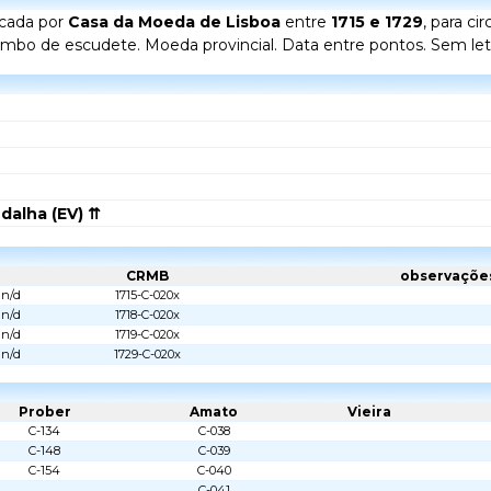
icada por
Casa da Moeda de Lisboa
entre
1715 e 1729
, para c
imbo de escudete. Moeda provincial. Data entre pontos. Sem let
dalha (EV) ⇈
CRMB
observaçõe
n/d
1715-C-020x
n/d
1718-C-020x
n/d
1719-C-020x
n/d
1729-C-020x
Prober
Amato
Vieira
C-134
C-038
C-148
C-039
C-154
C-040
C-041