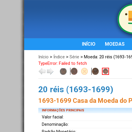
INÍCIO
MOEDAS
Início
>
Índice
>
Série
> Moeda: 20 réis (1693-16
TypeError: Failed to fetch
20 réis (1693-1699)
1693-1699 Casa da Moeda do P
INFORMAÇÕES PRINCIPAIS
Valor facial:
Denominação:
Padrão Monetário: