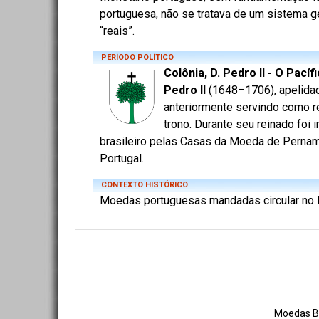
portuguesa, não se tratava de um sistema ge
“reais”.
PERÍODO POLÍTICO
Colônia, D. Pedro II - O Pací
Pedro II
(1648–1706), apelidado
anteriormente servindo como re
trono. Durante seu reinado foi 
brasileiro pelas Casas da Moeda de Pernamb
Portugal.
CONTEXTO HISTÓRICO
Moedas portuguesas mandadas circular no B
Moedas Br