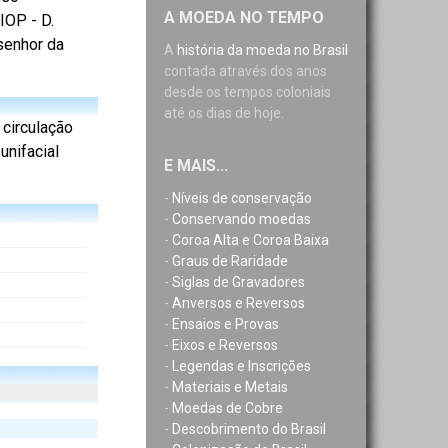
A MOEDA NO TEMPO
IOP - D.
 senhor da
A
história da moeda no Brasil
contada através dos anos
desde os tempos coloniais
até os dias de hoje.
a circulação
unifacial
E MAIS...
-
Níveis de conservação
-
Conservando moedas
-
Coroa Alta e Coroa Baixa
-
Graus de Raridade
-
Siglas de Gravadores
-
Anversos e Reversos
-
Ensaios e Provas
-
Eixos e Reversos
-
Legendas e Inscrições
-
Materiais e Metais
-
Moedas de Cobre
-
Descobrimento do Brasil