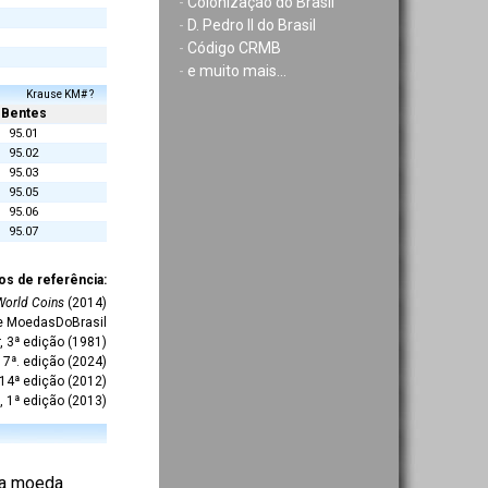
-
Colonização do Brasil
-
D. Pedro II do Brasil
-
Código CRMB
-
e muito mais...
Krause KM# ?
Bentes
95.01
95.02
95.03
95.05
95.06
95.07
os de referência:
World Coins
(2014)
te MoedasDoBrasil
r, 3ª edição (1981)
7ª. edição (2024)
 14ª edição (2012)
, 1ª edição (2013)
 da moeda