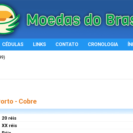
CÉDULAS
LINKS
CONTATO
CRONOLOGIA
ÍN
99)
orto - Cobre
20 réis
XX réis