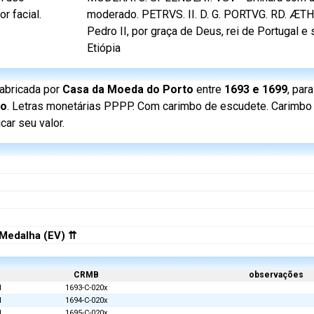
r facial.
moderado. PETRVS. II. D. G. PORTVG. RD. ÆTH
Pedro II, por graça de Deus, rei de Portugal e
Etiópia
abricada por
Casa da Moeda do Porto
entre
1693 e 1699
, par
ão
. Letras monetárias PPPP. Com carimbo de escudete. Carimbo 
car seu valor.
Medalha (EV) ⇈
CRMB
observações
d
1693-C-020x
d
1694-C-020x
d
1695-C-020x