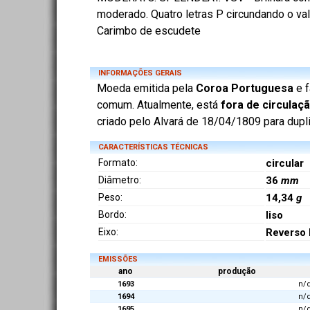
moderado. Quatro letras P circundando o valo
Carimbo de escudete
INFORMAÇÕES GERAIS
Moeda emitida pela
Coroa Portuguesa
e f
comum. Atualmente, está
fora de circulaç
criado pelo Alvará de 18/04/1809 para dupli
CARACTERÍSTICAS TÉCNICAS
Formato:
circular
Diâmetro:
36
mm
Peso:
14,34
g
Bordo:
liso
Eixo:
Reverso 
EMISSÕES
ano
produção
1693
n/
1694
n/
1695
n/