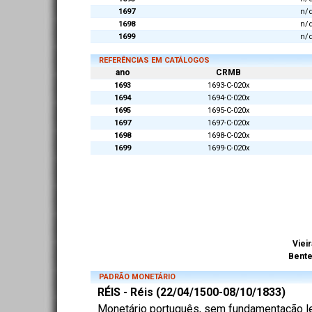
1697
n/
1698
n/
1699
n/
REFERÊNCIAS EM CATÁLOGOS
ano
CRMB
1693
1693-C-020x
1694
1694-C-020x
1695
1695-C-020x
1697
1697-C-020x
1698
1698-C-020x
1699
1699-C-020x
Vieir
Bent
PADRÃO MONETÁRIO
RÉIS - Réis (22/04/1500-08/10/1833)
Monetário português, sem fundamentação lega