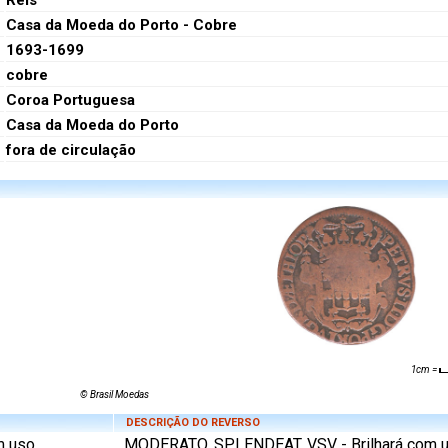
Réis
Casa da Moeda do Porto - Cobre
1693-1699
cobre
Coroa Portuguesa
Casa da Moeda do Porto
fora de circulação
1cm =
© Brasil Moedas
DESCRIÇÃO DO REVERSO
m uso
MODERATO. SPLENDEAT. VSV - Brilhará com 