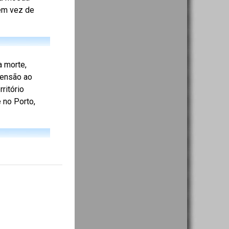
 em vez de
a morte,
censão ao
ritório
 no Porto,