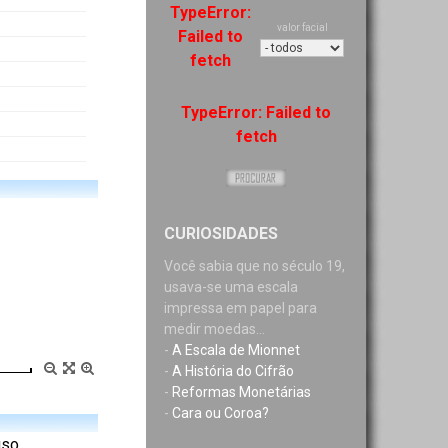
TypeError:
valor facial
Failed to
fetch
TypeError: Failed to
fetch
CURIOSIDADES
Você sabia que no século 19,
usava-se uma escala
impressa em papel para
medir moedas...
-
A Escala de Mionnet
-
A História do Cifrão
-
Reformas Monetárias
-
Cara ou Coroa?
uso