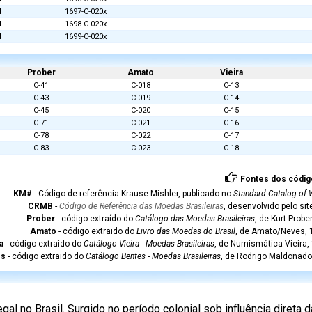
d
1697-C-020x
d
1698-C-020x
d
1699-C-020x
Prober
Amato
Vieira
C-41
C-018
C-13
C-43
C-019
C-14
C-45
C-020
C-15
C-71
C-021
C-16
C-78
C-022
C-17
C-83
C-023
C-18
Fontes dos códig
KM#
- Código de referência Krause-Mishler, publicado no
Standard Catalog of 
CRMB
-
Código de Referência das Moedas Brasileiras
, desenvolvido pelo si
Prober
- código extraído do
Catálogo das Moedas Brasileiras
, de Kurt Probe
Amato
- código extraido do
Livro das Moedas do Brasil
, de Amato/Neves, 1
a
- código extraido do
Catálogo Vieira - Moedas Brasileiras
, de Numismática Vieira,
es
- código extraido do
Catálogo Bentes - Moedas Brasileiras
, de Rodrigo Maldonado
l no Brasil. Surgido no período colonial sob influência direta