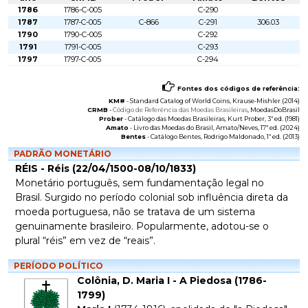
1786
1786-C-005
C-290
1787
1787-C-005
C-866
C-291
306.03
1790
1790-C-005
C-292
1791
1791-C-005
C-293
1797
1797-C-005
C-294
Fontes dos códigos de referência:
KM#
-
Standard Catalog of World Coins
, Krause-Mishler (2014)
CRMB
-
Código de Referência das Moedas Brasileiras
, MoedasDoBrasil
Prober
-
Catálogo das Moedas Brasileiras
, Kurt Prober, 3ª ed. (1981)
Amato
-
Livro das Moedas do Brasil
, Amato/Neves, 17ª ed. (2024)
Bentes
-
Catálogo Bentes
, Rodrigo Maldonado, 1ª ed. (2013)
PADRÃO MONETÁRIO
RÉIS - Réis (22/04/1500-08/10/1833)
Monetário português, sem fundamentação legal no
Brasil. Surgido no período colonial sob influência direta da
moeda portuguesa, não se tratava de um sistema
genuinamente brasileiro. Popularmente, adotou-se o
plural “réis” em vez de “reais”.
PERÍODO POLÍTICO
Colônia, D. Maria I - A Piedosa (1786-
1799)