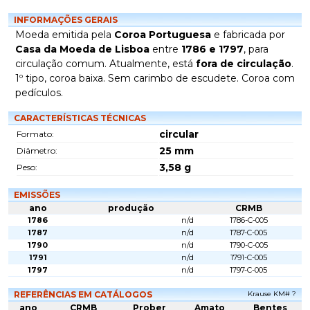
INFORMAÇÕES GERAIS
Moeda emitida pela
Coroa Portuguesa
e fabricada por
Casa da Moeda de Lisboa
entre
1786 e 1797
, para
circulação comum. Atualmente, está
fora de circulação
.
1º tipo, coroa baixa. Sem carimbo de escudete. Coroa com
pedículos.
CARACTERÍSTICAS TÉCNICAS
circular
Formato:
25
mm
Diâmetro:
3,58
g
Peso:
EMISSÕES
ano
produção
CRMB
1786
n/d
1786-C-005
1787
n/d
1787-C-005
1790
n/d
1790-C-005
1791
n/d
1791-C-005
1797
n/d
1797-C-005
REFERÊNCIAS EM CATÁLOGOS
Krause KM# ?
ano
CRMB
Prober
Amato
Bentes