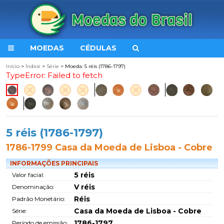
MOEDAS
CÉDULAS
Início
>
Índice
>
Série
> Moeda: 5 réis (1786-1797)
TypeError: Failed to fetch
5 réis (1786-1797)
1786-1799 Casa da Moeda de Lisboa - Cobre
INFORMAÇÕES PRINCIPAIS
5 réis
Valor facial:
V réis
Denominação:
Réis
Padrão Monetário:
Casa da Moeda de Lisboa - Cobre
Série:
1786-1797
Período de emissão: