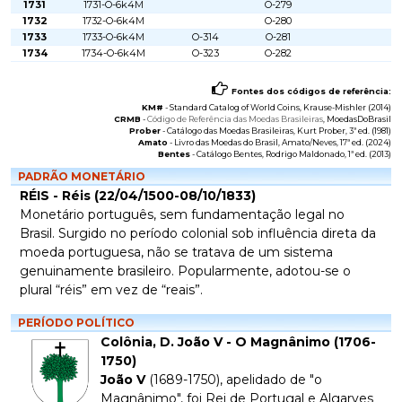
1731
1731-O-6k4M
O-279
1732
1732-O-6k4M
O-280
1733
1733-O-6k4M
O-314
O-281
1734
1734-O-6k4M
O-323
O-282
Fontes dos códigos de referência:
KM#
-
Standard Catalog of World Coins
, Krause-Mishler (2014)
CRMB
-
Código de Referência das Moedas Brasileiras
, MoedasDoBrasil
Prober
-
Catálogo das Moedas Brasileiras
, Kurt Prober, 3ª ed. (1981)
Amato
-
Livro das Moedas do Brasil
, Amato/Neves, 17ª ed. (2024)
Bentes
-
Catálogo Bentes
, Rodrigo Maldonado, 1ª ed. (2013)
PADRÃO MONETÁRIO
RÉIS - Réis (22/04/1500-08/10/1833)
Monetário português, sem fundamentação legal no
Brasil. Surgido no período colonial sob influência direta da
moeda portuguesa, não se tratava de um sistema
genuinamente brasileiro. Popularmente, adotou-se o
plural “réis” em vez de “reais”.
PERÍODO POLÍTICO
Colônia, D. João V - O Magnânimo (1706-
1750)
João V
(1689-1750), apelidado de "o
Magnânimo", foi Rei de Portugal e Algarves