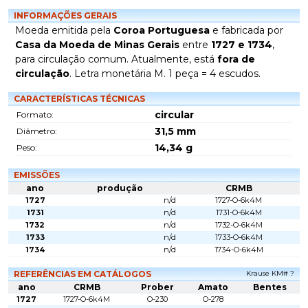
INFORMAÇÕES GERAIS
Moeda emitida pela
Coroa Portuguesa
e fabricada por
Casa da Moeda de Minas Gerais
entre
1727 e 1734
,
para circulação comum. Atualmente, está
fora de
circulação
. Letra monetária M. 1 peça = 4 escudos.
CARACTERÍSTICAS TÉCNICAS
circular
Formato:
31,5
mm
Diâmetro:
14,34
g
Peso:
EMISSÕES
ano
produção
CRMB
1727
n/d
1727-O-6k4M
1731
n/d
1731-O-6k4M
1732
n/d
1732-O-6k4M
1733
n/d
1733-O-6k4M
1734
n/d
1734-O-6k4M
REFERÊNCIAS EM CATÁLOGOS
Krause KM# ?
ano
CRMB
Prober
Amato
Bentes
1727
1727-O-6k4M
O-230
O-278