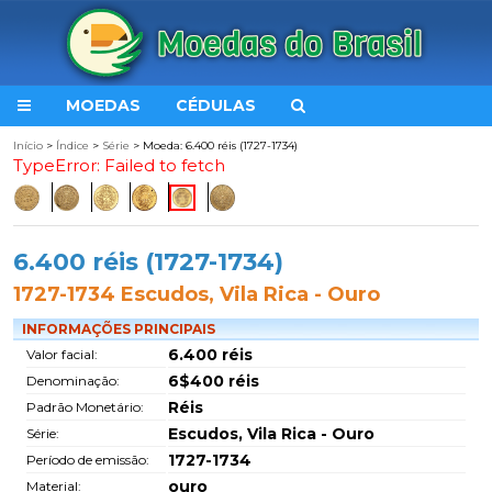
MOEDAS
CÉDULAS
Início
>
Índice
>
Série
> Moeda: 6.400 réis (1727-1734)
TypeError: Failed to fetch
6.400 réis (1727-1734)
1727-1734 Escudos, Vila Rica - Ouro
INFORMAÇÕES PRINCIPAIS
6.400 réis
Valor facial:
6$400 réis
Denominação:
Réis
Padrão Monetário:
Escudos, Vila Rica - Ouro
Série:
1727-1734
Período de emissão:
ouro
Material: