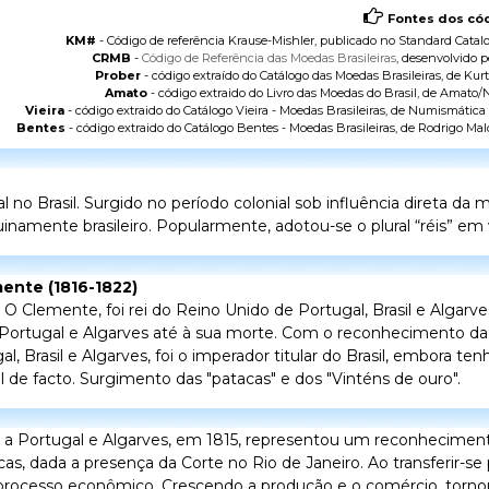
Fontes dos cód
KM#
- Código de referência Krause-Mishler, publicado no
Standard Catalo
CRMB
-
Código de Referência das Moedas Brasileiras
, desenvolvido p
Prober
- código extraído do
Catálogo das Moedas Brasileiras
, de Kurt
Amato
- código extraido do
Livro das Moedas do Brasil
, de Amato/N
Vieira
- código extraido do
Catálogo Vieira - Moedas Brasileiras
, de Numismática V
Bentes
- código extraido do
Catálogo Bentes - Moedas Brasileiras
, de Rodrigo Mal
o Brasil. Surgido no período colonial sob influência direta da
namente brasileiro. Popularmente, adotou-se o plural “réis” em v
mente (1816-1822)
o
O Clemente
, foi rei do Reino Unido de Portugal, Brasil e Algarv
e Portugal e Algarves até à sua morte. Com o reconhecimento d
l, Brasil e Algarves, foi o imperador titular do Brasil, embora ten
il
de facto.
Surgimento das "patacas" e dos "Vinténs de ouro".
do a Portugal e Algarves, em 1815, representou um reconhecimen
as, dada a presença da Corte no Rio de Janeiro. Ao transferir-se 
 processo econômico. Crescendo a produção e o comércio, torno