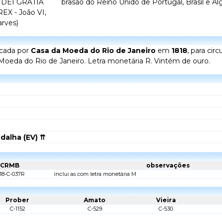
 DEI GRATIA
brasão do Reino Unido de Portugal, Brasil e Al
 - João VI,
arves)
icada por
Casa da Moeda do Rio de Janeiro
em
1818
, para ci
 Moeda do Rio de Janeiro. Letra monetária R. Vintém de ouro.
dalha (EV) ⇈
CRMB
observações
18-C-037R
inclui as com letra monetária M
Prober
Amato
Vieira
C-1152
C-529
C-530