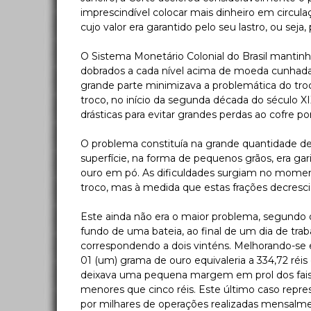
imprescindível colocar mais dinheiro em circul
cujo valor era garantido pelo seu lastro, ou sej
O Sistema Monetário Colonial do Brasil mantin
dobrados a cada nível acima de moeda cunhada, 
grande parte minimizava a problemática do tro
troco, no início da segunda década do século X
drásticas para evitar grandes perdas ao cofre p
O problema constituía na grande quantidade de 
superfície, na forma de pequenos grãos, era g
ouro em pó. As dificuldades surgiam no moment
troco, mas à medida que estas frações decrescia
Este ainda não era o maior problema, segundo 
fundo de uma bateia, ao final de um dia de trab
correspondendo a dois vinténs. Melhorando-se e
01 (um) grama de ouro equivaleria a 334,72 réis e,
deixava uma pequena margem em prol dos faisque
menores que cinco réis. Este último caso repr
por milhares de operações realizadas mensalm