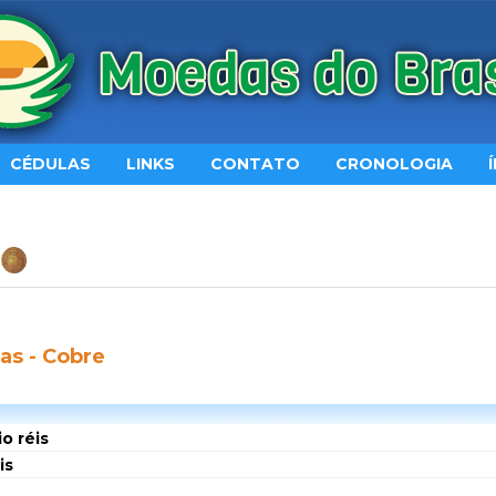
CÉDULAS
LINKS
CONTATO
CRONOLOGIA
as - Cobre
o réis
is