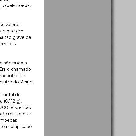
de papel-moeda,
us valores
s; o que em
ma tão grave de
 medidas
o aflorando à
. Era o chamado
encontrar-se
ejuízo do Reino.
o metal do
 (0,112 g),
200 réis, então
489 réis), o que
e moedas
to multiplicado