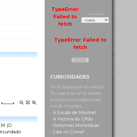
TypeError:
valor facial
Failed to
fetch
TypeError: Failed to
fetch
CURIOSIDADES
Você sabia que no século
19, usava-se uma escala
impressa em papel para
=
medir moedas...
-
A Escala de Mionnet
-
A História do Cifrão
-
Reformas Monetárias
EM (O
-
Cara ou Coroa?
rcundado