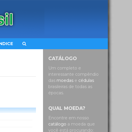
ÍNDICE
CATÁLOGO
Um completo e
interessante compêndio
das
moedas
e
cédulas
brasileiras de todas as
épocas.
QUAL MOEDA?
Encontre em nosso
catálogo
a moeda que
você está procurando: