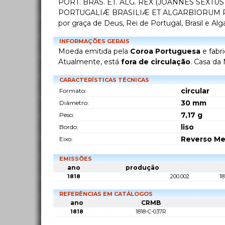
PORT. BRAS. ET. ALG. REX (JOANNES SEXTUS
PORTUGALIÆ BRASILIÆ ET ALGARBIORUM REX
por graça de Deus, Rei de Portugal, Brasil e Alg
INFORMAÇÕES GERAIS
Moeda emitida pela
Coroa Portuguesa
e fabr
Atualmente, está
fora de circulação
. Casa da
CARACTERÍSTICAS TÉCNICAS
circular
Formato:
30
mm
Diâmetro:
7,17
g
Peso:
liso
Bordo:
Reverso Me
Eixo:
EMISSÕES
ano
produção
1818
200.002
18
REFERÊNCIAS EM CATÁLOGOS
ano
CRMB
1818
1818-C-037R