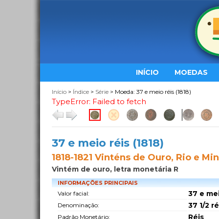
INÍCIO
MOEDAS
Início
>
Índice
>
Série
> Moeda: 37 e meio réis (1818)
TypeError: Failed to fetch
37 e meio réis (1818)
1818-1821 Vinténs de Ouro, Rio e Min
Vintém de ouro, letra monetária R
INFORMAÇÕES PRINCIPAIS
37 e mei
Valor facial:
37 1/2 ré
Denominação:
Réis
Padrão Monetário: