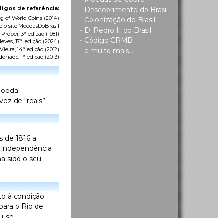
igos de referência:
-
Descobrimento do Brasil
g of World Coins
(2014)
-
Colonização do Brasil
elo site MoedasDoBrasil
-
D. Pedro II do Brasil
 Prober, 3ª edição (1981)
-
Código CRMB
eves, 17ª. edição (2024)
ieira, 14ª edição (2012)
-
e muito mais...
donado, 1ª edição (2013)
 moeda
ez de “reais”.
es de 1816 a
a independência
ha sido o seu
to à condição
para o Rio de
u-se