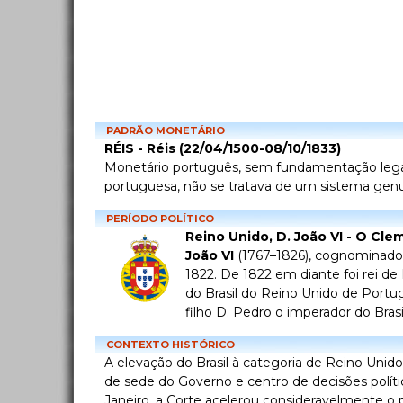
PADRÃO MONETÁRIO
RÉIS - Réis (22/04/1500-08/10/1833)
Monetário português, sem fundamentação legal n
portuguesa, não se tratava de um sistema genui
PERÍODO POLÍTICO
Reino Unido, D. João VI - O Cle
João VI
(1767–1826), cognominad
1822. De 1822 em diante foi rei d
do Brasil do Reino Unido de Portuga
filho D. Pedro o imperador do Bras
CONTEXTO HISTÓRICO
A elevação do Brasil à categoria de Reino Uni
de sede do Governo e centro de decisões polític
Janeiro, a Corte acelerou consideravelmente o