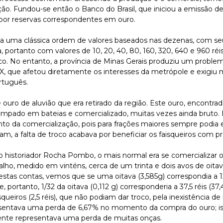
ação. Fundou-se então o Banco do Brasil, que iniciou a emissão 
a, por reservas correspondentes em ouro.
ha uma clássica ordem de valores baseados nas dezenas, com se
portanto com valores de 10, 20, 40, 80, 160, 320, 640 e 960 réi
co. No entanto, a província de Minas Gerais produziu um proble
IX, que afetou diretamente os interesses da metrópole e exigiu
ortuguês.
ouro de aluvião que era retirado da região. Este ouro, encontrad
arimpado em bateias e comercializado, muitas vezes ainda bruto
o da comercialização, pois para frações maiores sempre podia 
m, a falta de troco acabava por beneficiar os faisqueiros com pr
o historiador Rocha Pombo, o mais normal era se comercializar 
alho, medido em vinténs, cerca de um trinta e dois avos de oitava
stas contas, vemos que se uma oitava (3,585g) correspondia a 1
 portanto, 1/32 da oitava (0,112 g) corresponderia a 37,5 réis (37,
iros (2,5 réis), que não podiam dar troco, pela inexistência d
esentava uma perda de 6,67% no momento da compra do ouro; is
ente representava uma perda de muitas onças.