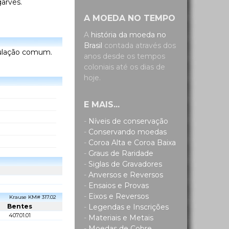
garves.
A MOEDA NO TEMPO
A
história da moeda no
Brasil
contada através dos
rculação comum.
anos desde os tempos
coloniais até os dias de
hoje.
E MAIS...
-
Níveis de conservação
-
Conservando moedas
-
Coroa Alta e Coroa Baixa
-
Graus de Raridade
-
Siglas de Gravadores
-
Anversos e Reversos
-
Ensaios e Provas
-
Eixos e Reversos
Krause KM# 317.02
-
Legendas e Inscrições
Bentes
407.01.01
-
Materiais e Metais
-
Moedas de Cobre