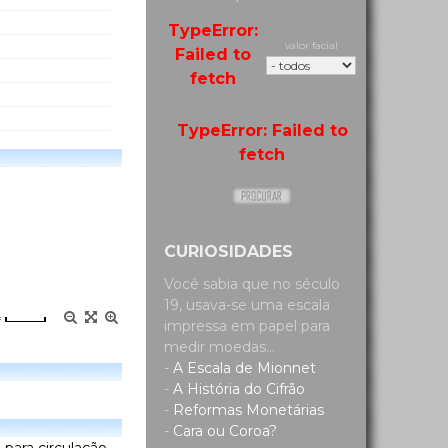
TypeError:
valor facial
Failed to
fetch
TypeError: Failed to
fetch
CURIOSIDADES
Você sabia que no século
19, usava-se uma escala
=
impressa em papel para
medir moedas...
-
A Escala de Mionnet
-
A História do Cifrão
-
Reformas Monetárias
-
Cara ou Coroa?