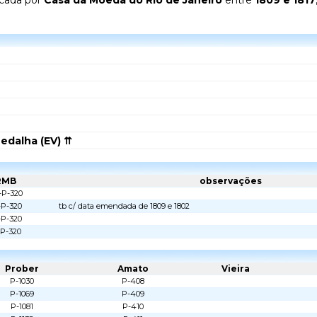
icada por
Casa da Moeda do Rio de Janeiro
entre
1809 e 1817
edalha (EV) ⇈
RMB
observações
-P-320
-P-320
tb c/ data emendada de 1809 e 1802
-P-320
-P-320
Prober
Amato
Vieira
P-1030
P-408
P-1069
P-409
P-1081
P-410