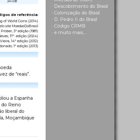
341.08
-
Descobrimento do Brasil
-
Colonização do Brasil
igos de referência:
-
D. Pedro II do Brasil
g of World Coins
(2014)
-
Código CRMB
elo site MoedasDoBrasil
 Prober, 3ª edição (1981)
-
e muito mais...
eves, 17ª. edição (2024)
ieira, 14ª edição (2012)
donado, 1ª edição (2013)
 moeda
ez de “reais”.
iliou a Espanha
o do Reino
o liberal do
gola, Moçambique