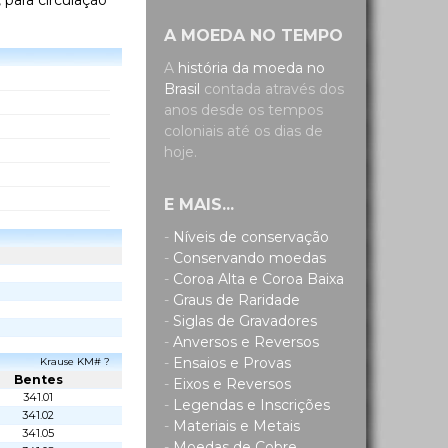
, para circulação
A MOEDA NO TEMPO
A
história da moeda no
Brasil
contada através dos
anos desde os tempos
coloniais até os dias de
hoje.
E MAIS...
-
Níveis de conservação
-
Conservando moedas
-
Coroa Alta e Coroa Baixa
-
Graus de Raridade
-
Siglas de Gravadores
-
Anversos e Reversos
-
Ensaios e Provas
Krause KM# ?
Bentes
-
Eixos e Reversos
341.01
-
Legendas e Inscrições
341.02
-
Materiais e Metais
341.05
-
Moedas de Cobre