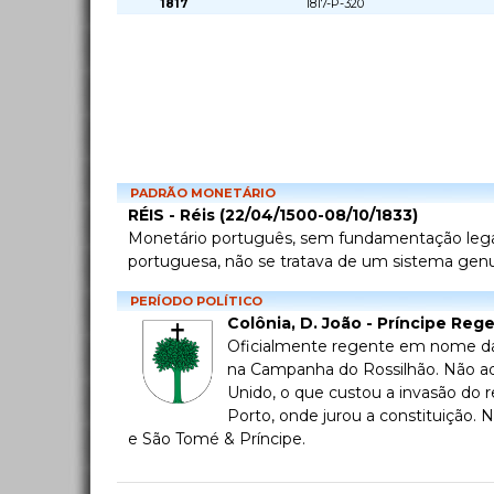
1817
1817-P-320
PADRÃO MONETÁRIO
RÉIS - Réis (22/04/1500-08/10/1833)
Monetário português, sem fundamentação legal n
portuguesa, não se tratava de um sistema genui
PERÍODO POLÍTICO
Colônia, D. João - Príncipe Reg
Oficialmente regente em nome da m
na Campanha do Rossilhão. Não ade
Unido, o que custou a invasão do r
Porto, onde jurou a constituição.
e São Tomé & Príncipe.