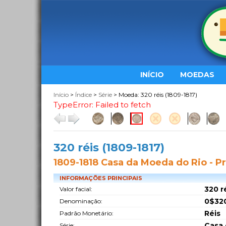
INÍCIO
MOEDAS
Início
>
Índice
>
Série
> Moeda: 320 réis (1809-1817)
TypeError: Failed to fetch
320 réis (1809-1817)
1809-1818 Casa da Moeda do Rio - Pr
INFORMAÇÕES PRINCIPAIS
320 r
Valor facial:
0$320
Denominação:
Réis
Padrão Monetário:
Casa 
Série: