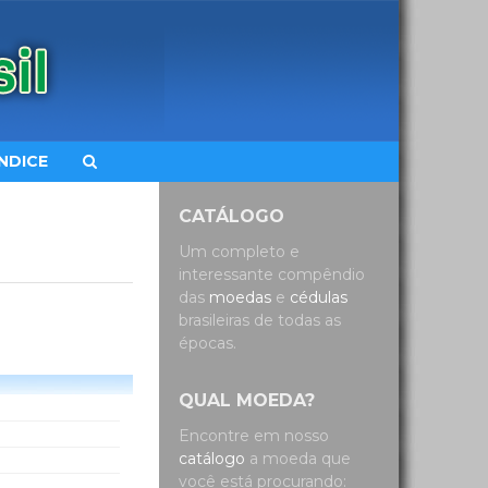
ÍNDICE
CATÁLOGO
Um completo e
interessante compêndio
das
moedas
e
cédulas
brasileiras de todas as
épocas.
QUAL MOEDA?
Encontre em nosso
catálogo
a moeda que
você está procurando: