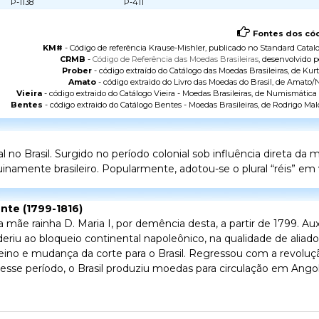
P-1138
P-411
Fontes dos cód
KM#
- Código de referência Krause-Mishler, publicado no
Standard Catalo
CRMB
-
Código de Referência das Moedas Brasileiras
, desenvolvido p
Prober
- código extraído do
Catálogo das Moedas Brasileiras
, de Kurt
Amato
- código extraido do
Livro das Moedas do Brasil
, de Amato/N
Vieira
- código extraido do
Catálogo Vieira - Moedas Brasileiras
, de Numismática V
Bentes
- código extraido do
Catálogo Bentes - Moedas Brasileiras
, de Rodrigo Mal
o Brasil. Surgido no período colonial sob influência direta da
namente brasileiro. Popularmente, adotou-se o plural “réis” em v
ente (1799-1816)
ãe rainha D. Maria I, por demência desta, a partir de 1799. Aux
riu ao bloqueio continental napoleônico, na qualidade de aliad
eino e mudança da corte para o Brasil. Regressou com a revoluçã
 Nesse período, o Brasil produziu moedas para circulação em An