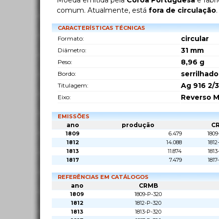
Moeda emitida pela
Coroa Portuguesa
e fabr
comum. Atualmente, está
fora de circulação
.
CARACTERÍSTICAS TÉCNICAS
circular
Formato:
31
mm
Diâmetro:
8,96
g
Peso:
serrilhado
Bordo:
Ag 916 2/3
Titulagem:
Reverso M
Eixo:
EMISSÕES
ano
produção
C
1809
6.479
1809
1812
14.088
1812
1813
11.874
1813
1817
7.479
1817
REFERÊNCIAS EM CATÁLOGOS
ano
CRMB
1809
1809-P-320
1812
1812-P-320
1813
1813-P-320