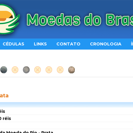
CÉDULAS
LINKS
CONTATO
CRONOLOGIA
ata
éis
 réis
da Moeda do Rio - Prata