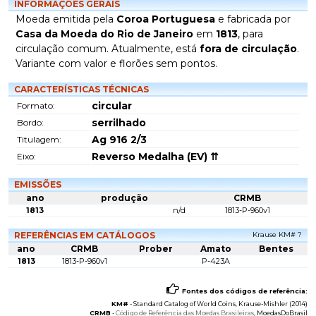
INFORMAÇÕES GERAIS
Moeda emitida pela
Coroa Portuguesa
e fabricada por
Casa da Moeda do Rio de Janeiro
em
1813
, para
circulação comum. Atualmente, está
fora de circulação
.
Variante com valor e florões sem pontos.
CARACTERÍSTICAS TÉCNICAS
circular
Formato:
serrilhado
Bordo:
Ag 916 2/3
Titulagem:
Reverso Medalha (EV) ⇈
Eixo:
EMISSÕES
ano
produção
CRMB
1813
n/d
1813-P-960v1
REFERÊNCIAS EM CATÁLOGOS
Krause KM# ?
ano
CRMB
Prober
Amato
Bentes
1813
1813-P-960v1
P-423A
Fontes dos códigos de referência:
KM#
-
Standard Catalog of World Coins
, Krause-Mishler (2014)
CRMB
-
Código de Referência das Moedas Brasileiras
, MoedasDoBrasil