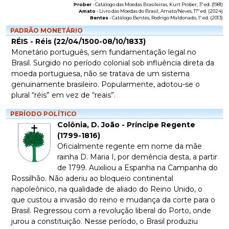
Prober
-
Catálogo das Moedas Brasileiras
, Kurt Prober, 3ª ed. (1981)
Amato
-
Livro das Moedas do Brasil
, Amato/Neves, 17ª ed. (2024)
Bentes
-
Catálogo Bentes
, Rodrigo Maldonado, 1ª ed. (2013)
PADRÃO MONETÁRIO
RÉIS - Réis (22/04/1500-08/10/1833)
Monetário português, sem fundamentação legal no
Brasil. Surgido no período colonial sob influência direta da
moeda portuguesa, não se tratava de um sistema
genuinamente brasileiro. Popularmente, adotou-se o
plural “réis” em vez de “reais”.
PERÍODO POLÍTICO
Colônia, D. João - Príncipe Regente
(1799-1816)
Oficialmente regente em nome da mãe
rainha D. Maria I, por demência desta, a partir
de 1799. Auxiliou a Espanha na Campanha do
Rossilhão. Não aderiu ao bloqueio continental
napoleônico, na qualidade de aliado do Reino Unido, o
que custou a invasão do reino e mudança da corte para o
Brasil. Regressou com a revolução liberal do Porto, onde
jurou a constituição. Nesse período, o Brasil produziu