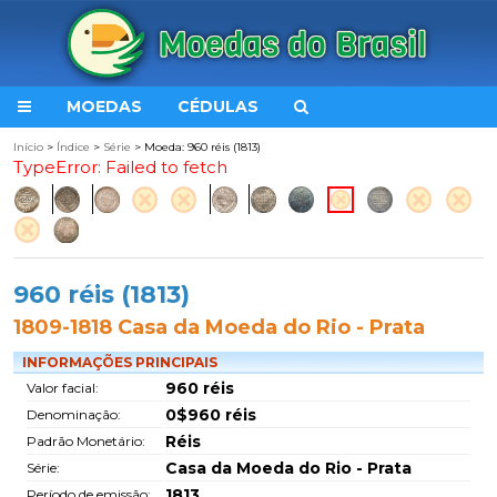
MOEDAS
CÉDULAS
Início
>
Índice
>
Série
> Moeda: 960 réis (1813)
TypeError: Failed to fetch
960 réis (1813)
1809-1818 Casa da Moeda do Rio - Prata
INFORMAÇÕES PRINCIPAIS
960 réis
Valor facial:
0$960 réis
Denominação:
Réis
Padrão Monetário:
Casa da Moeda do Rio - Prata
Série:
1813
Período de emissão: