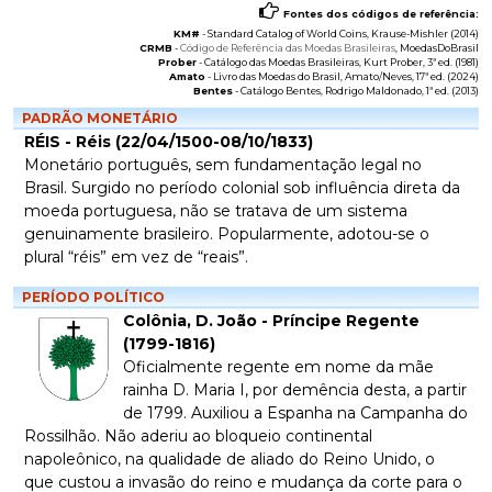
Fontes dos códigos de referência:
KM#
-
Standard Catalog of World Coins
, Krause-Mishler (2014)
CRMB
-
Código de Referência das Moedas Brasileiras
, MoedasDoBrasil
Prober
-
Catálogo das Moedas Brasileiras
, Kurt Prober, 3ª ed. (1981)
Amato
-
Livro das Moedas do Brasil
, Amato/Neves, 17ª ed. (2024)
Bentes
-
Catálogo Bentes
, Rodrigo Maldonado, 1ª ed. (2013)
PADRÃO MONETÁRIO
RÉIS - Réis (22/04/1500-08/10/1833)
Monetário português, sem fundamentação legal no
Brasil. Surgido no período colonial sob influência direta da
moeda portuguesa, não se tratava de um sistema
genuinamente brasileiro. Popularmente, adotou-se o
plural “réis” em vez de “reais”.
PERÍODO POLÍTICO
Colônia, D. João - Príncipe Regente
(1799-1816)
Oficialmente regente em nome da mãe
rainha D. Maria I, por demência desta, a partir
de 1799. Auxiliou a Espanha na Campanha do
Rossilhão. Não aderiu ao bloqueio continental
napoleônico, na qualidade de aliado do Reino Unido, o
que custou a invasão do reino e mudança da corte para o