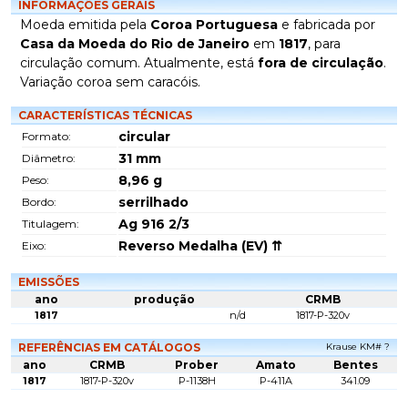
INFORMAÇÕES GERAIS
Moeda emitida pela
Coroa Portuguesa
e fabricada por
Casa da Moeda do Rio de Janeiro
em
1817
, para
circulação comum. Atualmente, está
fora de circulação
.
Variação coroa sem caracóis.
CARACTERÍSTICAS TÉCNICAS
circular
Formato:
31
mm
Diâmetro:
8,96
g
Peso:
serrilhado
Bordo:
Ag 916 2/3
Titulagem:
Reverso Medalha (EV) ⇈
Eixo:
EMISSÕES
ano
produção
CRMB
1817
n/d
1817-P-320v
REFERÊNCIAS EM CATÁLOGOS
Krause KM# ?
ano
CRMB
Prober
Amato
Bentes
1817
1817-P-320v
P-1138H
P-411A
341.09