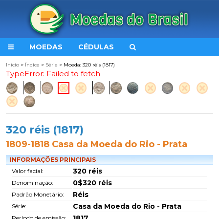
MOEDAS
CÉDULAS
Início
>
Índice
>
Série
> Moeda: 320 réis (1817)
TypeError: Failed to fetch
320 réis (1817)
1809-1818 Casa da Moeda do Rio - Prata
INFORMAÇÕES PRINCIPAIS
320 réis
Valor facial:
0$320 réis
Denominação:
Réis
Padrão Monetário:
Casa da Moeda do Rio - Prata
Série:
1817
Período de emissão: