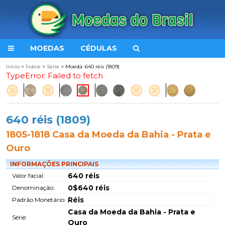
MOEDAS
CÉDULAS
Início
>
Índice
>
Série
> Moeda: 640 réis (1809)
TypeError: Failed to fetch
640 réis (1809)
1805-1818 Casa da Moeda da Bahia - Prata e
Ouro
INFORMAÇÕES PRINCIPAIS
640 réis
Valor facial:
0$640 réis
Denominação:
Réis
Padrão Monetário:
Casa da Moeda da Bahia - Prata e
Série:
Ouro