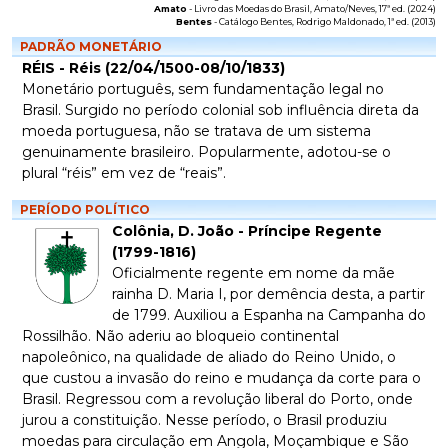
Amato
-
Livro das Moedas do Brasil
, Amato/Neves, 17ª ed. (2024)
Bentes
-
Catálogo Bentes
, Rodrigo Maldonado, 1ª ed. (2013)
PADRÃO MONETÁRIO
RÉIS - Réis (22/04/1500-08/10/1833)
Monetário português, sem fundamentação legal no
Brasil. Surgido no período colonial sob influência direta da
moeda portuguesa, não se tratava de um sistema
genuinamente brasileiro. Popularmente, adotou-se o
plural “réis” em vez de “reais”.
PERÍODO POLÍTICO
Colônia, D. João - Príncipe Regente
(1799-1816)
Oficialmente regente em nome da mãe
rainha D. Maria I, por demência desta, a partir
de 1799. Auxiliou a Espanha na Campanha do
Rossilhão. Não aderiu ao bloqueio continental
napoleônico, na qualidade de aliado do Reino Unido, o
que custou a invasão do reino e mudança da corte para o
Brasil. Regressou com a revolução liberal do Porto, onde
jurou a constituição. Nesse período, o Brasil produziu
moedas para circulação em Angola, Moçambique e São