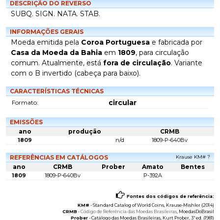
DESCRIÇÃO DO REVERSO
SUBQ. SIGN. NATA. STAB.
INFORMAÇÕES GERAIS
Moeda emitida pela
Coroa Portuguesa
e fabricada por
Casa da Moeda da Bahia
em
1809
, para circulação
comum. Atualmente, está
fora de circulação
. Variante
com o B invertido (cabeça para baixo).
CARACTERÍSTICAS TÉCNICAS
circular
Formato:
EMISSÕES
ano
produção
CRMB
1809
n/d
1809-P-640Bv
REFERÊNCIAS EM CATÁLOGOS
Krause KM# ?
ano
CRMB
Prober
Amato
Bentes
1809
1809-P-640Bv
P-392A
Fontes dos códigos de referência:
KM#
-
Standard Catalog of World Coins
, Krause-Mishler (2014)
CRMB
-
Código de Referência das Moedas Brasileiras
, MoedasDoBrasil
Prober
-
Catálogo das Moedas Brasileiras
, Kurt Prober, 3ª ed. (1981)