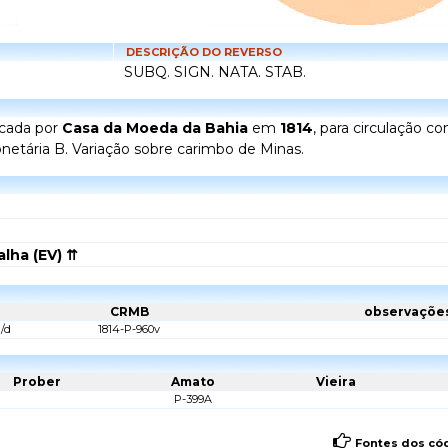
DESCRIÇÃO DO REVERSO
SUBQ. SIGN. NATA. STAB.
icada por
Casa da Moeda da Bahia
em
1814
, para circulação 
onetária B. Variação sobre carimbo de Minas.
lha (EV) ⇈
CRMB
observaçõe
/d
1814-P-960v
Prober
Amato
Vieira
P-399A
Fontes dos cód