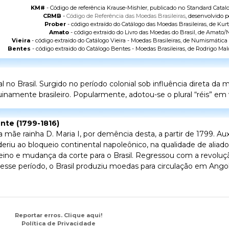
KM#
- Código de referência Krause-Mishler, publicado no
Standard Catalo
CRMB
-
Código de Referência das Moedas Brasileiras
, desenvolvido p
Prober
- código extraído do
Catálogo das Moedas Brasileiras
, de Kurt
Amato
- código extraido do
Livro das Moedas do Brasil
, de Amato/N
Vieira
- código extraido do
Catálogo Vieira - Moedas Brasileiras
, de Numismática V
Bentes
- código extraido do
Catálogo Bentes - Moedas Brasileiras
, de Rodrigo Mal
o Brasil. Surgido no período colonial sob influência direta da
namente brasileiro. Popularmente, adotou-se o plural “réis” em v
ente (1799-1816)
ãe rainha D. Maria I, por demência desta, a partir de 1799. Aux
riu ao bloqueio continental napoleônico, na qualidade de aliad
eino e mudança da corte para o Brasil. Regressou com a revoluçã
 Nesse período, o Brasil produziu moedas para circulação em An
Reportar erros. Clique aqui!
Política de Privacidade