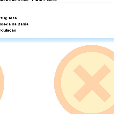
rtuguesa
Moeda da Bahia
irculação