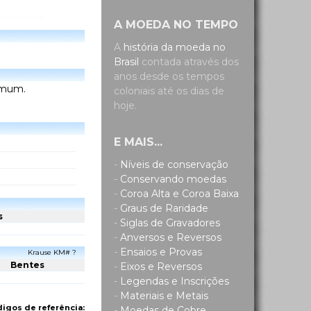
A MOEDA NO TEMPO
A
história da moeda no
Brasil
contada através dos
anos desde os tempos
comum.
coloniais até os dias de
hoje.
E MAIS...
-
Níveis de conservação
-
Conservando moedas
-
Coroa Alta e Coroa Baixa
-
Graus de Raridade
s
-
Siglas de Gravadores
-
Anversos e Reversos
-
Ensaios e Provas
Krause KM# ?
Bentes
-
Eixos e Reversos
-
Legendas e Inscrições
-
Materiais e Metais
igos de referência:
-
Moedas de Cobre