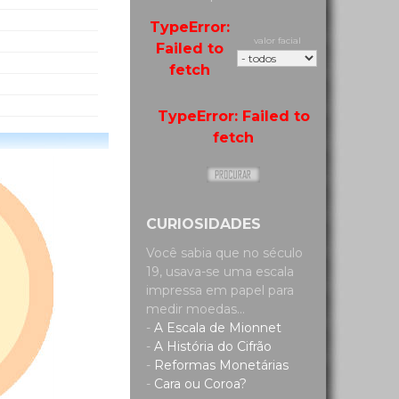
TypeError:
valor facial
Failed to
fetch
TypeError: Failed to
fetch
CURIOSIDADES
Você sabia que no século
19, usava-se uma escala
impressa em papel para
medir moedas...
-
A Escala de Mionnet
-
A História do Cifrão
-
Reformas Monetárias
-
Cara ou Coroa?