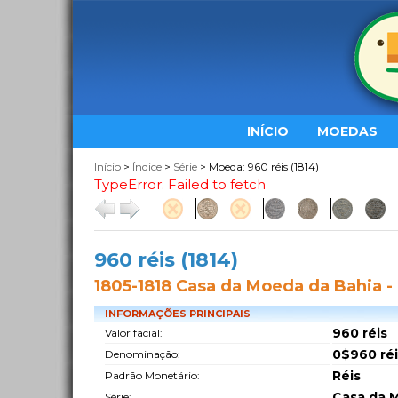
INÍCIO
MOEDAS
Início
>
Índice
>
Série
> Moeda: 960 réis (1814)
TypeError: Failed to fetch
960 réis (1814)
1805-1818 Casa da Moeda da Bahia -
INFORMAÇÕES PRINCIPAIS
960 réis
Valor facial:
0$960 réi
Denominação:
Réis
Padrão Monetário:
Casa da M
Série: