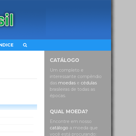
ÍNDICE
CATÁLOGO
Um completo e
interessante compêndio
das
moedas
e
cédulas
brasileiras de todas as
épocas.
QUAL MOEDA?
Encontre em nosso
catálogo
a moeda que
você está procurando: