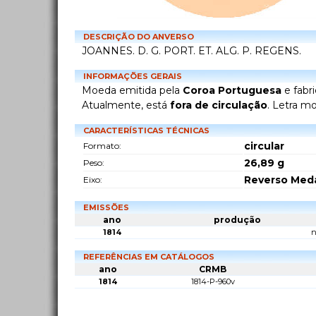
DESCRIÇÃO DO ANVERSO
JOANNES. D. G. PORT. ET. ALG. P. REGENS.
INFORMAÇÕES GERAIS
Moeda emitida pela
Coroa Portuguesa
e fabr
Atualmente, está
fora de circulação
. Letra m
CARACTERÍSTICAS TÉCNICAS
circular
Formato:
26,89
g
Peso:
Reverso Meda
Eixo:
EMISSÕES
ano
produção
1814
n
REFERÊNCIAS EM CATÁLOGOS
ano
CRMB
1814
1814-P-960v