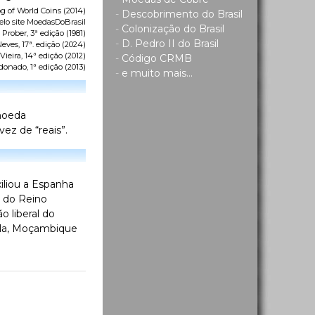
g of World Coins
(2014)
-
Descobrimento do Brasil
elo site MoedasDoBrasil
-
Colonização do Brasil
 Prober, 3ª edição (1981)
-
D. Pedro II do Brasil
eves, 17ª. edição (2024)
ieira, 14ª edição (2012)
-
Código CRMB
donado, 1ª edição (2013)
-
e muito mais...
 moeda
ez de “reais”.
iliou a Espanha
o do Reino
o liberal do
gola, Moçambique