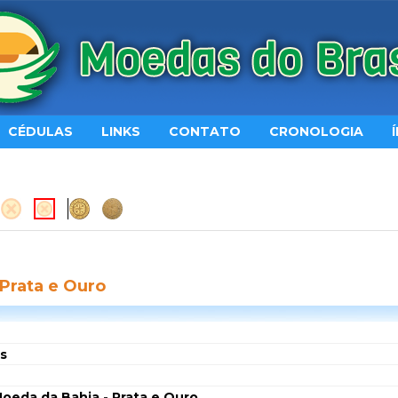
CÉDULAS
LINKS
CONTATO
CRONOLOGIA
 Prata e Ouro
s
oeda da Bahia - Prata e Ouro