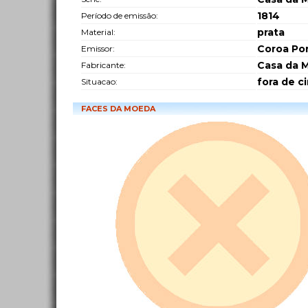
1814
Período de emissão:
prata
Material:
Coroa Po
Emissor:
Casa da 
Fabricante:
fora de c
Situacao:
FACES DA MOEDA