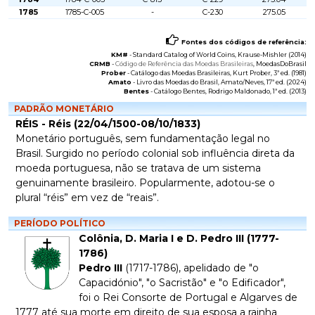
1785
1785-C-005
-
C-230
275.05
Fontes dos códigos de referência:
KM#
-
Standard Catalog of World Coins
, Krause-Mishler (2014)
CRMB
-
Código de Referência das Moedas Brasileiras
, MoedasDoBrasil
Prober
-
Catálogo das Moedas Brasileiras
, Kurt Prober, 3ª ed. (1981)
Amato
-
Livro das Moedas do Brasil
, Amato/Neves, 17ª ed. (2024)
Bentes
-
Catálogo Bentes
, Rodrigo Maldonado, 1ª ed. (2013)
PADRÃO MONETÁRIO
RÉIS - Réis (22/04/1500-08/10/1833)
Monetário português, sem fundamentação legal no
Brasil. Surgido no período colonial sob influência direta da
moeda portuguesa, não se tratava de um sistema
genuinamente brasileiro. Popularmente, adotou-se o
plural “réis” em vez de “reais”.
PERÍODO POLÍTICO
Colônia, D. Maria I e D. Pedro III (1777-
1786)
Pedro III
(1717-1786), apelidado de "o
Capacidónio", "o Sacristão" e "o Edificador",
foi o Rei Consorte de Portugal e Algarves de
1777 até sua morte em direito de sua esposa a rainha