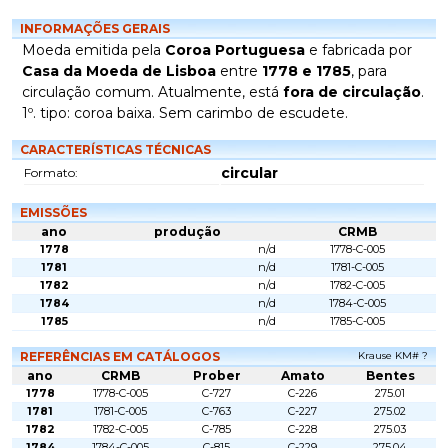
INFORMAÇÕES GERAIS
Moeda emitida pela
Coroa Portuguesa
e fabricada por
Casa da Moeda de Lisboa
entre
1778 e 1785
, para
circulação comum. Atualmente, está
fora de circulação
.
1º. tipo: coroa baixa. Sem carimbo de escudete.
CARACTERÍSTICAS TÉCNICAS
circular
Formato:
EMISSÕES
ano
produção
CRMB
1778
n/d
1778-C-005
1781
n/d
1781-C-005
1782
n/d
1782-C-005
1784
n/d
1784-C-005
1785
n/d
1785-C-005
REFERÊNCIAS EM CATÁLOGOS
Krause KM# ?
ano
CRMB
Prober
Amato
Bentes
1778
1778-C-005
C-727
C-226
275.01
1781
1781-C-005
C-763
C-227
275.02
1782
1782-C-005
C-785
C-228
275.03
1784
1784-C-005
C-815
C-229
275.04