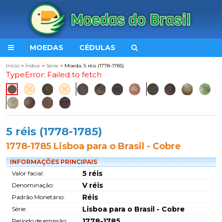
MOEDAS
CÉDULAS
Início
>
Índice
>
Série
> Moeda: 5 réis (1778-1785)
TypeError: Failed to fetch
5 réis (1778-1785)
1778-1785 Lisboa para o Brasil - Cobre
INFORMAÇÕES PRINCIPAIS
5 réis
Valor facial:
V réis
Denominação:
Réis
Padrão Monetário:
Lisboa para o Brasil - Cobre
Série:
1778-1785
Período de emissão: