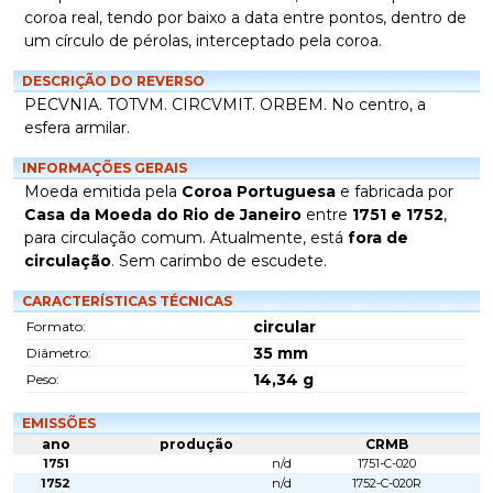
coroa real, tendo por baixo a data entre pontos, dentro de
um círculo de pérolas, interceptado pela coroa.
DESCRIÇÃO DO REVERSO
PECVNIA. TOTVM. CIRCVMIT. ORBEM. No centro, a
esfera armilar.
INFORMAÇÕES GERAIS
Moeda emitida pela
Coroa Portuguesa
e fabricada por
Casa da Moeda do Rio de Janeiro
entre
1751 e 1752
,
para circulação comum. Atualmente, está
fora de
circulação
. Sem carimbo de escudete.
CARACTERÍSTICAS TÉCNICAS
circular
Formato:
35
mm
Diâmetro:
14,34
g
Peso:
EMISSÕES
ano
produção
CRMB
1751
n/d
1751-C-020
1752
n/d
1752-C-020R