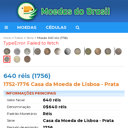
MOEDAS
CÉDULAS
Início
>
Índice
>
Série
> Moeda: 640 réis (1756)
TypeError: Failed to fetch
640 réis (1756)
1752-1776 Casa da Moeda de Lisboa - Prata
INFORMAÇÕES PRINCIPAIS
640 réis
Valor facial:
0$640 réis
Denominação:
Réis
Padrão Monetário:
Casa da Moeda de Lisboa - Prata
Série:
1756
Período de emissão: