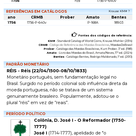
1756
n/d
1756-P-640v
REFERÊNCIAS EM CATÁLOGOS
Krause KM# ?
ano
CRMB
Prober
Amato
Bentes
1756
1756-P-640v
P-168A
189.03
Fontes dos códigos de referência:
KM#
-
Standard Catalog of World Coins
, Krause-Mishler (2014)
CRMB
-
Código de Referência das Moedas Brasileiras
, MoedasDoBrasil
Prober
-
Catálogo das Moedas Brasileiras
, Kurt Prober, 3ª ed. (1981)
Amato
-
Livro das Moedas do Brasil
, Amato/Neves, 17ª ed. (2024)
Bentes
-
Catálogo Bentes
, Rodrigo Maldonado, 1ª ed. (2013)
PADRÃO MONETÁRIO
RÉIS - Réis (22/04/1500-08/10/1833)
Monetário português, sem fundamentação legal no
Brasil. Surgido no período colonial sob influência direta da
moeda portuguesa, não se tratava de um sistema
genuinamente brasileiro. Popularmente, adotou-se o
plural “réis” em vez de “reais”.
PERÍODO POLÍTICO
Colônia, D. José I - O Reformador (1750-
1777)
José I
(1714-1777), apelidado de "o