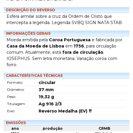
DESCRIÇÃO DO REVERSO
Esfera armilar sobre a cruz da Ordem de Cristo que
intercepta a legenda. Legenda SVBQ SIGN NATA STAB.
INFORMAÇÕES GERAIS
Moeda emitida pela
Coroa Portuguesa
e fabricada por
Casa da Moeda de Lisboa
em
1756
, para circulação
comum. Atualmente, está
fora de circulação
.
IOSEPHUS. Sem letra monetária. Variação coroa com
forro.
CARACTERÍSTICAS TÉCNICAS
circular
Formato:
37
mm
Diâmetro:
19,32
g
Peso:
Ag 916 2/3
Titulagem:
Reverso Medalha (EV) ⇈
Eixo:
EMISSÕES
ano
produção
CRMB