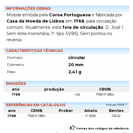
INFORMAÇÕES GERAIS
Moeda emitida pela
Coroa Portuguesa
e fabricada por
Casa da Moeda de Lisboa
em
1768
, para circulação
comum. Atualmente, está
fora de circulação
. D. José I.
Sem letra monetária. 1º. tipo SVBQ. Sem pontos no
reverso.
CARACTERÍSTICAS TÉCNICAS
circular
Formato:
20
mm
Diâmetro:
2,41
g
Peso:
EMISSÕES
ano
produção
CRMB
1768
n/d
1768-P-080v
REFERÊNCIAS EM CATÁLOGOS
Krause KM# ?
ano
CRMB
Prober
Amato
Bentes
1768
1768-P-080v
P-169A
216.02
Fontes dos códigos de referência: