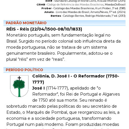
KM#
-
Standard Catalog of World Coins
, Krause-Mishler (2014)
CRMB
-
Código de Referência das Moedas Brasileiras
, MoedasDoBrasil
Prober
-
Catálogo das Moedas Brasileiras
, Kurt Prober, 3ª ed. (1981)
Amato
-
Livro das Moedas do Brasil
, Amato/Neves, 17ª ed. (2024)
Bentes
-
Catálogo Bentes
, Rodrigo Maldonado, 1ª ed. (2013)
PADRÃO MONETÁRIO
RÉIS - Réis (22/04/1500-08/10/1833)
Monetário português, sem fundamentação legal no
Brasil. Surgido no período colonial sob influência direta da
moeda portuguesa, não se tratava de um sistema
genuinamente brasileiro. Popularmente, adotou-se o
plural “réis” em vez de “reais”.
PERÍODO POLÍTICO
Colônia, D. José I - O Reformador (1750-
1777)
José I
(1714-1777), apelidado de "o
Reformador", foi Rei de Portugal e Algarves
de 1750 até sua morte. Seu reinado é
sobretudo marcado pelas políticas do seu secretário de
Estado, o Marquês de Pombal, que reorganizou as leis, a
economia e a sociedade portuguesa, transformando
Portugal num país moderno. Foram produzidas moedas