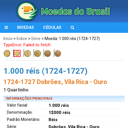
MOEDAS
CÉDULAS
Início
>
Índice
>
Série
> Moeda: 1.000 réis (1724-1727)
TypeError: Failed to fetch
1.000 réis (1724-1727)
1724-1727 Dobrões, Vila Rica - Ouro
1 Quartinho
INFORMAÇÕES PRINCIPAIS
Valor facial:
1.000 réis
Denominação:
1$000 réis
Padrão Monetário:
Réis
Série:
Dobrões, Vila Rica - Ouro