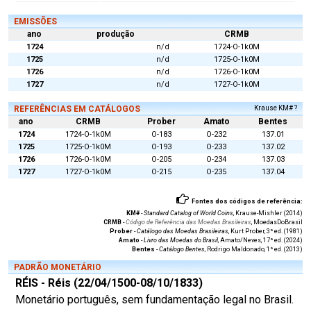
EMISSÕES
ano
produção
CRMB
1724
n/d
1724-O-1k0M
1725
n/d
1725-O-1k0M
1726
n/d
1726-O-1k0M
1727
n/d
1727-O-1k0M
REFERÊNCIAS EM CATÁLOGOS
Krause KM# ?
ano
CRMB
Prober
Amato
Bentes
1724
1724-O-1k0M
O-183
O-232
137.01
1725
1725-O-1k0M
O-193
O-233
137.02
1726
1726-O-1k0M
O-205
O-234
137.03
1727
1727-O-1k0M
O-215
O-235
137.04
Fontes dos códigos de referência:
KM#
-
Standard Catalog of World Coins
, Krause-Mishler (2014)
CRMB
-
Código de Referência das Moedas Brasileiras
, MoedasDoBrasil
Prober
-
Catálogo das Moedas Brasileiras
, Kurt Prober, 3ª ed. (1981)
Amato
-
Livro das Moedas do Brasil
, Amato/Neves, 17ª ed. (2024)
Bentes
-
Catálogo Bentes
, Rodrigo Maldonado, 1ª ed. (2013)
PADRÃO MONETÁRIO
RÉIS - Réis (22/04/1500-08/10/1833)
Monetário português, sem fundamentação legal no Brasil.