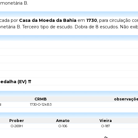
 monetária B.
icada por
Casa da Moeda da Bahia
em
1730
, para circulação 
onetária B. Terceiro tipo de escudo. Dobra de 8 escudos. Não exib
edalha (EV) ⇈
CRMB
observaçõ
d
1730-O-12kB3
Prober
Amato
Vieira
O-269H
O-106
O-187