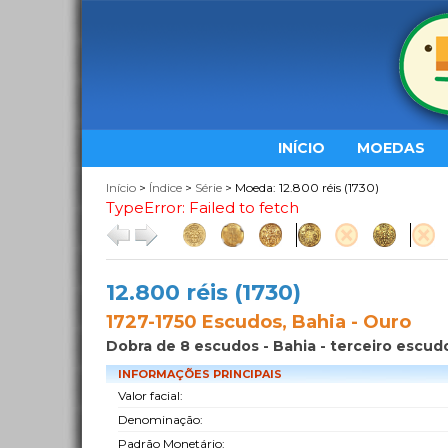
INÍCIO
MOEDAS
Início
>
Índice
>
Série
> Moeda: 12.800 réis (1730)
TypeError: Failed to fetch
12.800 réis (1730)
1727-1750 Escudos, Bahia - Ouro
Dobra de 8 escudos - Bahia - terceiro escud
INFORMAÇÕES PRINCIPAIS
Valor facial:
Denominação:
Padrão Monetário: