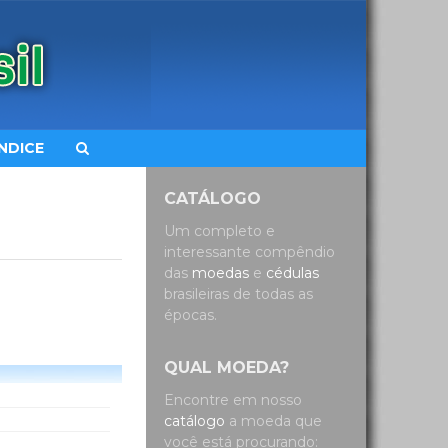
ÍNDICE
CATÁLOGO
Um completo e
interessante compêndio
das
moedas
e
cédulas
brasileiras de todas as
épocas.
QUAL MOEDA?
Encontre em nosso
catálogo
a moeda que
você está procurando: