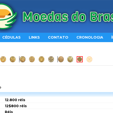
CÉDULAS
LINKS
CONTATO
CRONOLOGIA
o
12.800 réis
12$800 réis
Réis