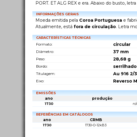
PORT. ET ALG REX e era. Abaixo do busto, letra
INFORMAÇÕES GERAIS
Moeda emitida pela
Coroa Portuguesa
e fabr
Atualmente, está
fora de circulação
. Letra m
CARACTERÍSTICAS TÉCNICAS
circular
Formato:
37
mm
Diâmetro:
28,68
g
Peso:
serrilhado
Bordo:
Au 916 2/3
Titulagem:
Reverso M
Eixo:
EMISSÕES
ano
produção
1730
n/
REFERÊNCIAS EM CATÁLOGOS
ano
CRMB
1730
1730-O-12kB3