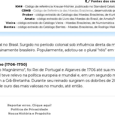
Fontes dos cód
KM#
- Código de referência Krause-Mishler, publicado no
Standard Catalo
CRMB
-
Código de Referência das Moedas Brasileiras
, desenvolvido p
Prober
- código extraído do
Catálogo das Moedas Brasileiras
, de Kurt
Amato
- código extraido do
Livro das Moedas do Brasil
, de Amato/N
Vieira
- código extraido do
Catálogo Vieira - Moedas Brasileiras
, de Numismática V
Bentes
- código extraido do
Catálogo Bentes - Moedas Brasileiras
, de Rodrigo Mal
o Brasil. Surgido no período colonial sob influência direta da
namente brasileiro. Popularmente, adotou-se o plural “réis” em v
mo (1706-1750)
"o Magnânimo", foi Rei de Portugal e Algarves de 1706 até sua 
al teve relevo na política europeia e mundial e, em um segund
m a Grã-Bretanha. Durante seu reinado surgiram os dobrões de 20
e ouro das mais valiosas no mundo, até então.
Reportar erros. Clique aqui!
Política de Privacidade
Nossa História e Propósito