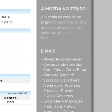
A MOEDA NO TEMPO
comum.
A
história da moeda no
e valor.
Brasil
contada através dos
anos desde os tempos
coloniais até os dias de
hoje.
E MAIS...
-
Níveis de conservação
-
Conservando moedas
-
Coroa Alta e Coroa Baixa
-
Graus de Raridade
-
Siglas de Gravadores
es
-
Anversos e Reversos
-
Ensaios e Provas
Krause KM# 147
-
Eixos e Reversos
Bentes
-
Legendas e Inscrições
103.01
-
Materiais e Metais
-
Moedas de Cobre