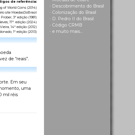
igos de referência:
-
Descobrimento do Brasil
g of World Coins
(2014)
-
Colonização do Brasil
elo site MoedasDoBrasil
 Prober, 3ª edição (1981)
-
D. Pedro II do Brasil
eves, 17ª. edição (2024)
-
Código CRMB
ieira, 14ª edição (2012)
-
e muito mais...
donado, 1ª edição (2013)
 moeda
ez de “reais”.
morte. Em seu
o momento, uma
 mil réis