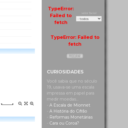
TypeError:
valor facial
Failed to
fetch
TypeError: Failed to
fetch
CURIOSIDADES
Você sabia que no século
19, usava-se uma escala
impressa em papel para
medir moedas...
=
-
A Escala de Mionnet
-
A História do Cifrão
-
Reformas Monetárias
-
Cara ou Coroa?