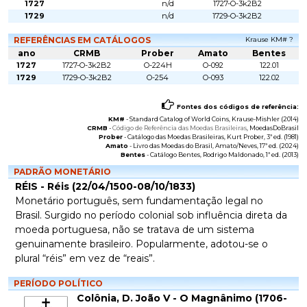
1727
n/d
1727-O-3k2B2
1729
n/d
1729-O-3k2B2
REFERÊNCIAS EM CATÁLOGOS
Krause KM# ?
ano
CRMB
Prober
Amato
Bentes
1727
1727-O-3k2B2
O-224H
O-092
122.01
1729
1729-O-3k2B2
O-254
O-093
122.02
Fontes dos códigos de referência:
KM#
-
Standard Catalog of World Coins
, Krause-Mishler (2014)
CRMB
-
Código de Referência das Moedas Brasileiras
, MoedasDoBrasil
Prober
-
Catálogo das Moedas Brasileiras
, Kurt Prober, 3ª ed. (1981)
Amato
-
Livro das Moedas do Brasil
, Amato/Neves, 17ª ed. (2024)
Bentes
-
Catálogo Bentes
, Rodrigo Maldonado, 1ª ed. (2013)
PADRÃO MONETÁRIO
RÉIS - Réis (22/04/1500-08/10/1833)
Monetário português, sem fundamentação legal no
Brasil. Surgido no período colonial sob influência direta da
moeda portuguesa, não se tratava de um sistema
genuinamente brasileiro. Popularmente, adotou-se o
plural “réis” em vez de “reais”.
PERÍODO POLÍTICO
Colônia, D. João V - O Magnânimo (1706-