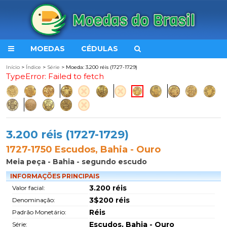
MOEDAS
CÉDULAS
Início
>
Índice
>
Série
> Moeda: 3.200 réis (1727-1729)
TypeError: Failed to fetch
3.200 réis (1727-1729)
1727-1750 Escudos, Bahia - Ouro
Meia peça - Bahia - segundo escudo
INFORMAÇÕES PRINCIPAIS
3.200 réis
Valor facial:
3$200 réis
Denominação:
Réis
Padrão Monetário:
Escudos, Bahia - Ouro
Série: