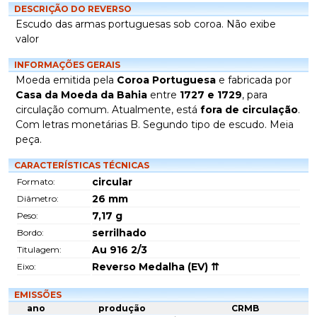
DESCRIÇÃO DO REVERSO
Escudo das armas portuguesas sob coroa. Não exibe
valor
INFORMAÇÕES GERAIS
Moeda emitida pela
Coroa Portuguesa
e fabricada por
Casa da Moeda da Bahia
entre
1727 e 1729
, para
circulação comum. Atualmente, está
fora de circulação
.
Com letras monetárias B. Segundo tipo de escudo. Meia
peça.
CARACTERÍSTICAS TÉCNICAS
circular
Formato:
26
mm
Diâmetro:
7,17
g
Peso:
serrilhado
Bordo:
Au 916 2/3
Titulagem:
Reverso Medalha (EV) ⇈
Eixo:
EMISSÕES
ano
produção
CRMB