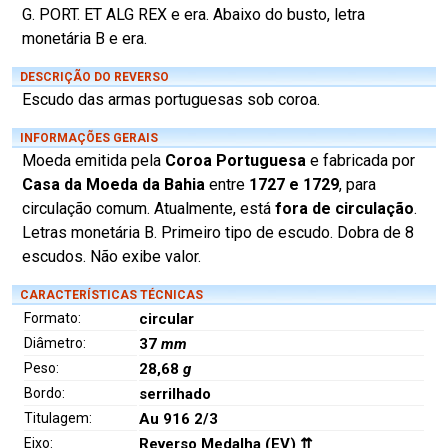
G. PORT. ET ALG REX e era. Abaixo do busto, letra
monetária B e era.
DESCRIÇÃO DO REVERSO
Escudo das armas portuguesas sob coroa.
INFORMAÇÕES GERAIS
Moeda emitida pela
Coroa Portuguesa
e fabricada por
Casa da Moeda da Bahia
entre
1727 e 1729
, para
circulação comum. Atualmente, está
fora de circulação
.
Letras monetária B. Primeiro tipo de escudo. Dobra de 8
escudos. Não exibe valor.
CARACTERÍSTICAS TÉCNICAS
Formato:
circular
Diâmetro:
37
mm
Peso:
28,68
g
Bordo:
serrilhado
Titulagem:
Au 916 2/3
Eixo:
Reverso Medalha (EV) ⇈