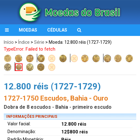
MOEDAS
CÉDULAS
Início
>
Índice
>
Série
> Moeda: 12.800 réis (1727-1729)
TypeError: Failed to fetch
12.800 réis (1727-1729)
1727-1750 Escudos, Bahia - Ouro
Dobra de 8 escudos - Bahia - primeiro escudo
INFORMAÇÕES PRINCIPAIS
Valor facial:
12.800 réis
Denominação:
12$800 réis
Padrão Monetário:
Réis