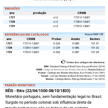
EMISSÕES
ano
produção
CRMB
1727
n/d
1727-O-12kB1
1728
n/d
1728-O-12kB1
1729
n/d
1729-O-12kB1
REFERÊNCIAS EM CATÁLOGOS
Krause KM# 138
ano
CRMB
Prober
Amato
Bentes
1727
1727-O-12kB1
O-226
O-085
101.01
1728
1728-O-12kB1
O-239
O-086
101.02
1729
1729-O-12kB1
O-256
O-087
101.03
Fontes dos códigos de referência:
KM#
-
Standard Catalog of World Coins
, Krause-Mishler (2014)
CRMB
-
Código de Referência das Moedas Brasileiras
, MoedasDoBrasil
Prober
-
Catálogo das Moedas Brasileiras
, Kurt Prober, 3ª ed. (1981)
Amato
-
Livro das Moedas do Brasil
, Amato/Neves, 17ª ed. (2024)
Bentes
-
Catálogo Bentes
, Rodrigo Maldonado, 1ª ed. (2013)
PADRÃO MONETÁRIO
RÉIS - Réis (22/04/1500-08/10/1833)
Monetário português, sem fundamentação legal no Brasil.
Surgido no período colonial sob influência direta da