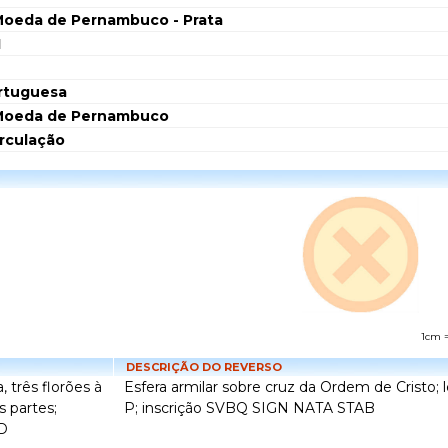
Moeda de Pernambuco - Prata
1
rtuguesa
Moeda de Pernambuco
irculação
1cm 
DESCRIÇÃO DO REVERSO
, três florões à
Esfera armilar sobre cruz da Ordem de Cristo; 
s partes;
P; inscrição SVBQ SIGN NATA STAB
 D