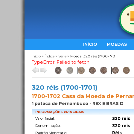
INÍCIO
MOEDAS
Início
>
Índice
>
Série
> Moeda: 320 réis (1700-1701)
TypeError: Failed to fetch
320 réis (1700-1701)
1700-1702 Casa da Moeda de Perna
1 pataca de Pernambuco - REX E BRAS D
INFORMAÇÕES PRINCIPAIS
320 réis
Valor facial:
320 réis
Denominação:
Réis
Padrão Monetário: