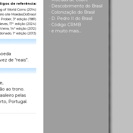
igos de referência:
-
Descobrimento do Brasil
g of World Coins
(2014)
-
Colonização do Brasil
elo site MoedasDoBrasil
-
D. Pedro II do Brasil
 Prober, 3ª edição (1981)
eves, 17ª. edição (2024)
-
Código CRMB
ieira, 14ª edição (2012)
-
e muito mais...
donado, 1ª edição (2013)
 moeda
ez de “reais”.
e,
ão ao trono.
sileiro pelas
to, Portugal.