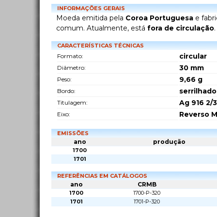
INFORMAÇÕES GERAIS
Moeda emitida pela
Coroa Portuguesa
e fabr
comum. Atualmente, está
fora de circulação
CARACTERÍSTICAS TÉCNICAS
circular
Formato:
30
mm
Diâmetro:
9,66
g
Peso:
serrilhado
Bordo:
Ag 916 2/3
Titulagem:
Reverso M
Eixo:
EMISSÕES
ano
produção
1700
1701
REFERÊNCIAS EM CATÁLOGOS
ano
CRMB
1700
1700-P-320
1701
1701-P-320