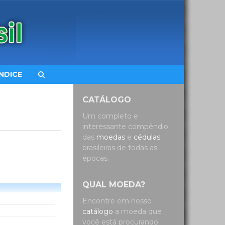
ÍNDICE
CATÁLOGO
Um completo e
interessante compêndio
das
moedas
e
cédulas
brasileiras de todas as
épocas.
QUAL MOEDA?
Encontre em nosso
catálogo
a moeda que
você está procurando: