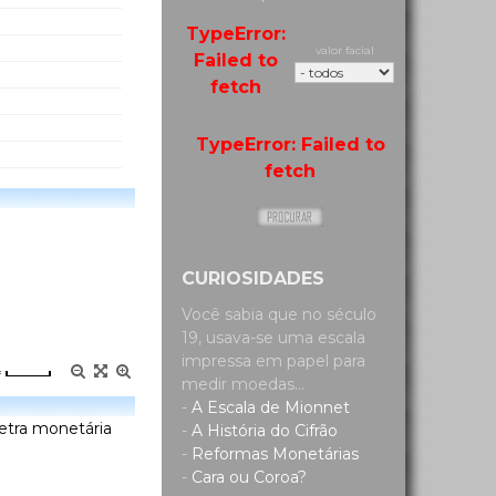
TypeError:
valor facial
Failed to
fetch
TypeError: Failed to
fetch
CURIOSIDADES
Você sabia que no século
19, usava-se uma escala
impressa em papel para
=
medir moedas...
-
A Escala de Mionnet
letra monetária
-
A História do Cifrão
-
Reformas Monetárias
-
Cara ou Coroa?