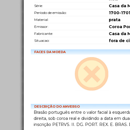
Casa da 
Série:
1700-170
Período de emissão:
prata
Material:
Coroa Po
Emissor:
Casa da 
Fabricante:
fora de c
Situacao:
FACES DA MOEDA
DESCRIÇÃO DO ANVERSO
Brasão português entre o valor facial à esquerda
direita, sob coroa real e dividindo a data em dua
inscrição PETRVS. II. DG. PORT. REX. E. BRAS.