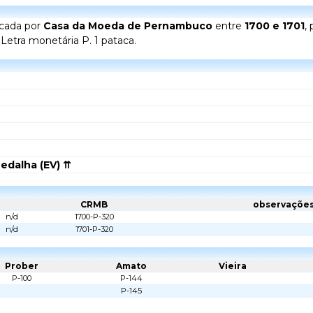
icada por
Casa da Moeda de Pernambuco
entre
1700 e 1701
,
. Letra monetária P. 1 pataca.
edalha (EV) ⇈
CRMB
observaçõe
n/d
1700-P-320
n/d
1701-P-320
Prober
Amato
Vieira
P-100
P-144
P-145