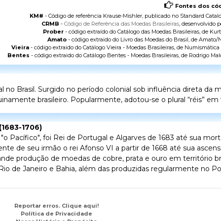
Fontes dos cód
KM#
- Código de referência Krause-Mishler, publicado no
Standard Catalo
CRMB
-
Código de Referência das Moedas Brasileiras
, desenvolvido p
Prober
- código extraído do
Catálogo das Moedas Brasileiras
, de Kurt
Amato
- código extraido do
Livro das Moedas do Brasil
, de Amato/N
Vieira
- código extraido do
Catálogo Vieira - Moedas Brasileiras
, de Numismática V
Bentes
- código extraido do
Catálogo Bentes - Moedas Brasileiras
, de Rodrigo Mal
o Brasil. Surgido no período colonial sob influência direta da
namente brasileiro. Popularmente, adotou-se o plural “réis” em v
 (1683-1706)
"o Pacífico", foi Rei de Portugal e Algarves de 1683 até sua mort
te de seu irmão o rei Afonso VI a partir de 1668 até sua ascens
rande produção de moedas de cobre, prata e ouro em território bra
o de Janeiro e Bahia, além das produzidas regularmente no Por
Reportar erros. Clique aqui!
Política de Privacidade