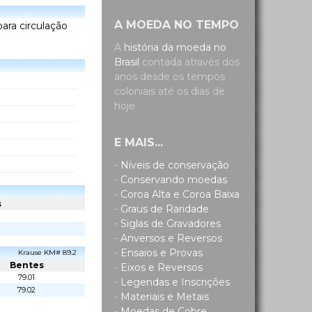
A MOEDA NO TEMPO
 para circulação
A
história da moeda no
Brasil
contada através dos
anos desde os tempos
coloniais até os dias de
hoje.
E MAIS...
-
Níveis de conservação
-
Conservando moedas
-
Coroa Alta e Coroa Baixa
s
-
Graus de Raridade
-
Siglas de Gravadores
-
Anversos e Reversos
-
Ensaios e Provas
Krause KM# 89.2
Bentes
-
Eixos e Reversos
79.01
-
Legendas e Inscrições
79.02
-
Materiais e Metais
-
Moedas de Cobre