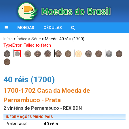
MOEDAS
CÉDULAS
Início
>
Índice
>
Série
> Moeda: 40 réis (1700)
TypeError: Failed to fetch
40 réis (1700)
1700-1702 Casa da Moeda de
Pernambuco - Prata
2 vinténs de Pernambuco - REX BDN
INFORMAÇÕES PRINCIPAIS
Valor facial:
40 réis