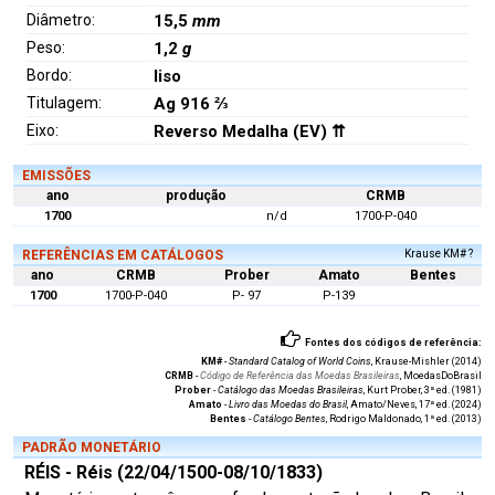
Diâmetro:
15,5
mm
Peso:
1,2
g
Bordo:
liso
Titulagem:
Ag 916 ⅔
Eixo:
Reverso Medalha (EV) ⇈
EMISSÕES
ano
produção
CRMB
1700
n/d
1700-P-040
REFERÊNCIAS EM CATÁLOGOS
Krause KM# ?
ano
CRMB
Prober
Amato
Bentes
1700
1700-P-040
P- 97
P-139
Fontes dos códigos de referência:
KM#
-
Standard Catalog of World Coins
, Krause-Mishler (2014)
CRMB
-
Código de Referência das Moedas Brasileiras
, MoedasDoBrasil
Prober
-
Catálogo das Moedas Brasileiras
, Kurt Prober, 3ª ed. (1981)
Amato
-
Livro das Moedas do Brasil
, Amato/Neves, 17ª ed. (2024)
Bentes
-
Catálogo Bentes
, Rodrigo Maldonado, 1ª ed. (2013)
PADRÃO MONETÁRIO
RÉIS - Réis (22/04/1500-08/10/1833)