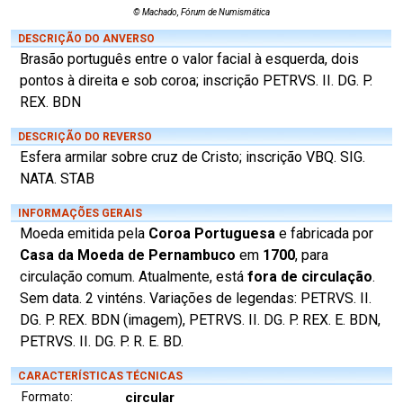
© Machado, Fórum de Numismática
DESCRIÇÃO DO ANVERSO
Brasão português entre o valor facial à esquerda, dois
pontos à direita e sob coroa; inscrição PETRVS. II. DG. P.
REX. BDN
DESCRIÇÃO DO REVERSO
Esfera armilar sobre cruz de Cristo; inscrição VBQ. SIG.
NATA. STAB
INFORMAÇÕES GERAIS
Moeda emitida pela
Coroa Portuguesa
e fabricada por
Casa da Moeda de Pernambuco
em
1700
, para
circulação comum. Atualmente, está
fora de circulação
.
Sem data. 2 vinténs. Variações de legendas: PETRVS. II.
DG. P. REX. BDN (imagem), PETRVS. II. DG. P. REX. E. BDN,
PETRVS. II. DG. P. R. E. BD.
CARACTERÍSTICAS TÉCNICAS
Formato:
circular