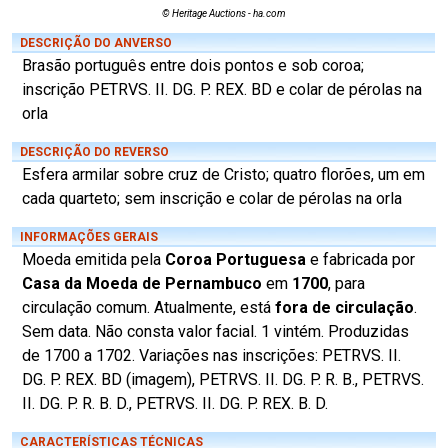
© Heritage Auctions - ha.com
DESCRIÇÃO DO ANVERSO
Brasão português entre dois pontos e sob coroa;
inscrição PETRVS. II. DG. P. REX. BD e colar de pérolas na
orla
DESCRIÇÃO DO REVERSO
Esfera armilar sobre cruz de Cristo; quatro florões, um em
cada quarteto; sem inscrição e colar de pérolas na orla
INFORMAÇÕES GERAIS
Moeda emitida pela
Coroa Portuguesa
e fabricada por
Casa da Moeda de Pernambuco
em
1700
, para
circulação comum. Atualmente, está
fora de circulação
.
Sem data. Não consta valor facial. 1 vintém. Produzidas
de 1700 a 1702. Variações nas inscrições: PETRVS. II.
DG. P. REX. BD (imagem), PETRVS. II. DG. P. R. B., PETRVS.
II. DG. P. R. B. D., PETRVS. II. DG. P. REX. B. D.
CARACTERÍSTICAS TÉCNICAS