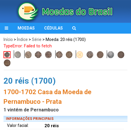
MOEDAS
CÉDULAS
Início
>
Índice
>
Série
> Moeda: 20 réis (1700)
TypeError: Failed to fetch
20 réis (1700)
1700-1702 Casa da Moeda de
Pernambuco - Prata
1 vintém de Pernambuco
INFORMAÇÕES PRINCIPAIS
Valor facial:
20 réis