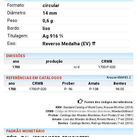
Formato:
circular
Diâmetro:
14
mm
Peso:
0,6
g
Bordo:
liso
Titulagem:
Ag 916 ⅔
Eixo:
Reverso Medalha (EV) ⇈
EMISSÕES
ano
produção
CRMB
1700
n/d
1700-P-020
REFERÊNCIAS EM CATÁLOGOS
Krause KM# 85.2
ano
CRMB
Prober
Amato
Bentes
1700
1700-P-020
P- 96
P-138
94.05
Fontes dos códigos de referência:
KM#
-
Standard Catalog of World Coins
, Krause-Mishler (2014)
CRMB
-
Código de Referência das Moedas Brasileiras
, MoedasDoBrasil
Prober
-
Catálogo das Moedas Brasileiras
, Kurt Prober, 3ª ed. (1981)
Amato
-
Livro das Moedas do Brasil
, Amato/Neves, 17ª ed. (2024)
Bentes
-
Catálogo Bentes
, Rodrigo Maldonado, 1ª ed. (2013)
PADRÃO MONETÁRIO