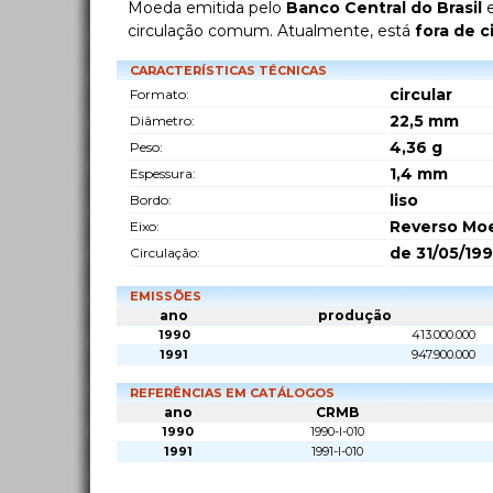
Moeda emitida pelo
Banco Central do Brasil
e
circulação comum. Atualmente, está
fora de c
CARACTERÍSTICAS TÉCNICAS
circular
Formato:
22,5
mm
Diâmetro:
4,36
g
Peso:
1,4
mm
Espessura:
liso
Bordo:
Reverso Moe
Eixo:
de 31/05/199
Circulação:
EMISSÕES
ano
produção
1990
413.000.000
1991
947.900.000
REFERÊNCIAS EM CATÁLOGOS
ano
CRMB
1990
1990-I-010
1991
1991-I-010