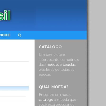
ÍNDICE
CATÁLOGO
Um completo e
interessante compêndio
das
moedas
e
cédulas
brasileiras de todas as
épocas.
QUAL MOEDA?
Encontre em nosso
catálogo
a moeda que
você está procurando: