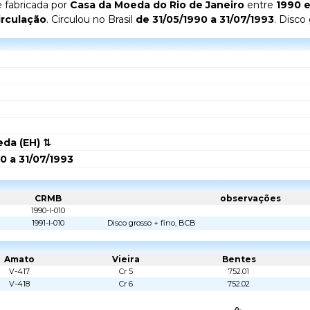
 fabricada por
Casa da Moeda do Rio de Janeiro
entre
1990 e
irculação
. Circulou no Brasil
de 31/05/1990 a 31/07/1993
. Disco
da (EH) ⇅
0 a 31/07/1993
CRMB
observações
1990-I-010
1991-I-010
Disco grosso + fino, BCB
Amato
Vieira
Bentes
V-417
Cr 5
752.01
V-418
Cr 6
752.02