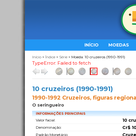
INÍCIO
MOEDAS
Início
>
Índice
>
Série
> Moeda: 10 cruzeiros (1990-1991)
TypeError: Failed to fetch
10 cruzeiros (1990-1991)
1990-1992 Cruzeiros, figuras regiona
O seringueiro
INFORMAÇÕES PRINCIPAIS
10 cr
Valor facial:
Cr$ 1
Denominação:
Cruze
Padrão Monetário: