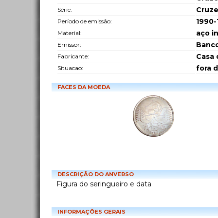
Cruzei
Série:
1990-
Período de emissão:
aço i
Material:
Banco
Emissor:
Casa 
Fabricante:
fora 
Situacao:
FACES DA MOEDA
DESCRIÇÃO DO ANVERSO
Figura do seringueiro e data
INFORMAÇÕES GERAIS