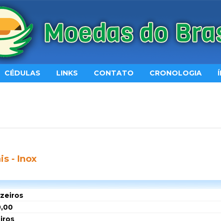
CÉDULAS
LINKS
CONTATO
CRONOLOGIA
is - Inox
uzeiros
0,00
iros