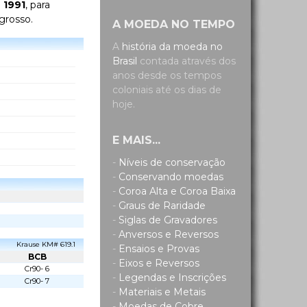
 1991
, para
 grosso.
A MOEDA NO TEMPO
A
história da moeda no
Brasil
contada através dos
anos desde os tempos
coloniais até os dias de
hoje.
E MAIS...
-
Níveis de conservação
-
Conservando moedas
-
Coroa Alta e Coroa Baixa
-
Graus de Raridade
-
Siglas de Gravadores
-
Anversos e Reversos
Krause KM# 619.1
-
Ensaios e Provas
BCB
-
Eixos e Reversos
Cr90- 6
-
Legendas e Inscrições
Cr90- 7
-
Materiais e Metais
-
Moedas de Cobre