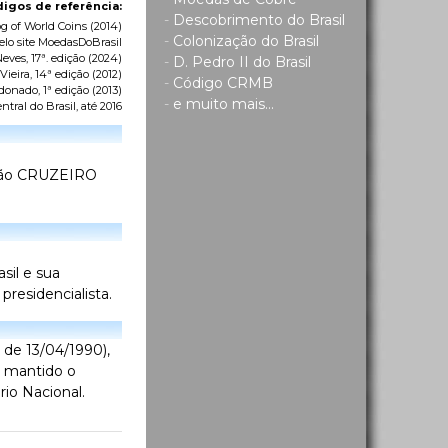
igos de referência:
-
Descobrimento do Brasil
g of World Coins
(2014)
-
Colonização do Brasil
elo site MoedasDoBrasil
eves, 17ª. edição (2024)
-
D. Pedro II do Brasil
ieira, 14ª edição (2012)
-
Código CRMB
donado, 1ª edição (2013)
-
e muito mais...
tral do Brasil
, até 2016
nação CRUZEIRO
sil e sua
residencialista.
 de 13/04/1990),
 mantido o
io Nacional.