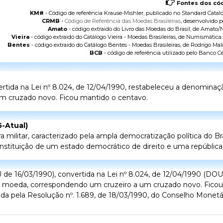
Fontes dos cód
KM#
- Código de referência Krause-Mishler, publicado no
Standard Catalo
CRMB
-
Código de Referência das Moedas Brasileiras
, desenvolvido p
Amato
- código extraido do
Livro das Moedas do Brasil
, de Amato/N
Vieira
- código extraido do
Catálogo Vieira - Moedas Brasileiras
, de Numismática V
Bentes
- código extraido do
Catálogo Bentes - Moedas Brasileiras
, de Rodrigo Mal
BCB
- código de referência utilizado pelo
Banco Cen
nvertida na Lei nº 8.024, de 12/04/1990, restabeleceu a denomi
m cruzado novo. Ficou mantido o centavo.
5-Atual)
 militar, caracterizado pela ampla democratização política do Bra
nstituição de um estado democrático de direito e uma república p
 de 16/03/1990), convertida na Lei nº 8.024, de 12/04/1990 (DOU
moeda, correspondendo um cruzeiro a um cruzado novo. Ficou
a pela Resolução nº. 1.689, de 18/03/1990, do Conselho Monetár