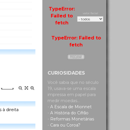
TypeError:
valor facial
Failed to
fetch
TypeError: Failed to
fetch
CURIOSIDADES
Você sabia que no século
19, usava-se uma escala
=
impressa em papel para
medir moedas...
-
A Escala de Mionnet
 à direita
-
A História do Cifrão
-
Reformas Monetárias
-
Cara ou Coroa?