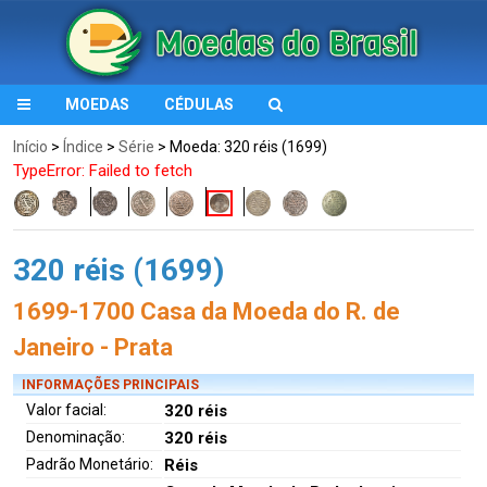
MOEDAS
CÉDULAS
Início
>
Índice
>
Série
> Moeda: 320 réis (1699)
TypeError: Failed to fetch
320 réis (1699)
1699-1700 Casa da Moeda do R. de
Janeiro - Prata
INFORMAÇÕES PRINCIPAIS
Valor facial:
320 réis
Denominação:
320 réis
Padrão Monetário:
Réis