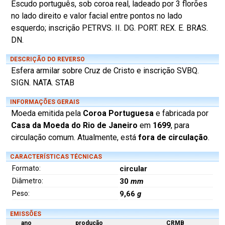
Escudo português, sob coroa real, ladeado por 3 florões
no lado direito e valor facial entre pontos no lado
esquerdo; inscrição PETRVS. II. DG. PORT. REX. E. BRAS.
DN.
DESCRIÇÃO DO REVERSO
Esfera armilar sobre Cruz de Cristo e inscrição SVBQ.
SIGN. NATA. STAB
INFORMAÇÕES GERAIS
Moeda emitida pela
Coroa Portuguesa
e fabricada por
Casa da Moeda do Rio de Janeiro
em
1699
, para
circulação comum. Atualmente, está
fora de circulação
.
CARACTERÍSTICAS TÉCNICAS
Formato:
circular
Diâmetro:
30
mm
Peso:
9,66
g
EMISSÕES
ano
produção
CRMB