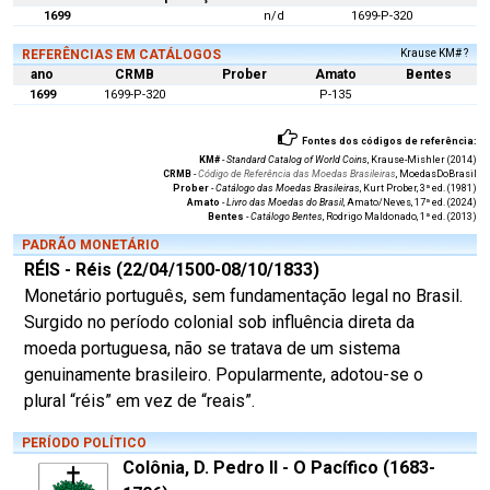
1699
n/d
1699-P-320
REFERÊNCIAS EM CATÁLOGOS
Krause KM# ?
ano
CRMB
Prober
Amato
Bentes
1699
1699-P-320
P-135
Fontes dos códigos de referência:
KM#
-
Standard Catalog of World Coins
, Krause-Mishler (2014)
CRMB
-
Código de Referência das Moedas Brasileiras
, MoedasDoBrasil
Prober
-
Catálogo das Moedas Brasileiras
, Kurt Prober, 3ª ed. (1981)
Amato
-
Livro das Moedas do Brasil
, Amato/Neves, 17ª ed. (2024)
Bentes
-
Catálogo Bentes
, Rodrigo Maldonado, 1ª ed. (2013)
PADRÃO MONETÁRIO
RÉIS - Réis (22/04/1500-08/10/1833)
Monetário português, sem fundamentação legal no Brasil.
Surgido no período colonial sob influência direta da
moeda portuguesa, não se tratava de um sistema
genuinamente brasileiro. Popularmente, adotou-se o
plural “réis” em vez de “reais”.
PERÍODO POLÍTICO
Colônia, D. Pedro II - O Pacífico (1683-