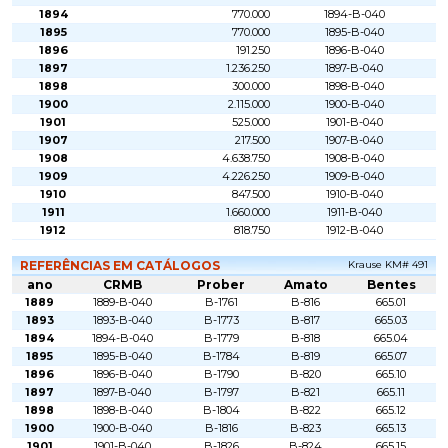
1894
770.000
1894-B-040
1895
770.000
1895-B-040
1896
191.250
1896-B-040
1897
1.236.250
1897-B-040
1898
300.000
1898-B-040
1900
2.115.000
1900-B-040
1901
525.000
1901-B-040
1907
217.500
1907-B-040
1908
4.638.750
1908-B-040
1909
4.226.250
1909-B-040
1910
847.500
1910-B-040
1911
1.660.000
1911-B-040
1912
818.750
1912-B-040
REFERÊNCIAS EM CATÁLOGOS
Krause KM# 491
ano
CRMB
Prober
Amato
Bentes
1889
1889-B-040
B-1761
B-816
665.01
1893
1893-B-040
B-1773
B-817
665.03
1894
1894-B-040
B-1779
B-818
665.04
1895
1895-B-040
B-1784
B-819
665.07
1896
1896-B-040
B-1790
B-820
665.10
1897
1897-B-040
B-1797
B-821
665.11
1898
1898-B-040
B-1804
B-822
665.12
1900
1900-B-040
B-1816
B-823
665.13
1901
1901-B-040
B-1826
B-824
665.15