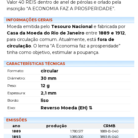
Valor 40 RÉIS dentro de anel de pérolas e orlado pela
inscrição “A ECONOMIA FAZ A PROSPERIDADE”.
INFORMAÇÕES GERAIS
Moeda emitida pelo
Tesouro Nacional
e fabricada por
Casa da Moeda do Rio de Janeiro
entre
1889 e 1912
,
para circulação comum. Atualmente, está
fora de
circulação
. O lema “A Economia faz a prosperidade”
tinha como objetivo, estimular a poupança.
CARACTERÍSTICAS TÉCNICAS
circular
Formato:
30
mm
Diâmetro:
12
g
Peso:
2,1
mm
Espessura:
liso
Bordo:
Reverso Moeda (EH) ⇅
Eixo:
EMISSÕES
ano
produção
CRMB
1889
1.780.517
1889-B-040
1893
1.085.000
1893-B-040