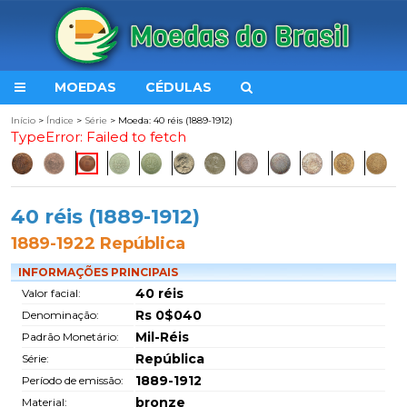
MOEDAS
CÉDULAS
Início
>
Índice
>
Série
> Moeda: 40 réis (1889-1912)
TypeError: Failed to fetch
40 réis (1889-1912)
1889-1922 República
INFORMAÇÕES PRINCIPAIS
40 réis
Valor facial:
Rs 0$040
Denominação:
Mil-Réis
Padrão Monetário:
República
Série:
1889-1912
Período de emissão:
bronze
Material: