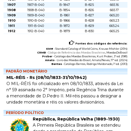
1907
1907-B-040
B-1847
B-825
665.16
1908
1908-B-040
B-1854
B-826
665.17
1909
1909-B-040
B-1861
B-827
665.20
1910
1910-B-040
B-1866
B-828
665.23
1911
1911-B-040
B-1872
B-829
665.24
1912
1912-B-040
B-1879
B-830
665.25
Fontes dos códigos de referência:
KM#
-
Standard Catalog of World Coins
, Krause-Mishler (2014)
CRMB
-
Código de Referência das Moedas Brasileiras
, MoedasDoBrasil
Prober
-
Catálogo das Moedas Brasileiras
, Kurt Prober, 3ª ed. (1981)
Amato
-
Livro das Moedas do Brasil
, Amato/Neves, 17ª ed. (2024)
Bentes
-
Catálogo Bentes
, Rodrigo Maldonado, 1ª ed. (2013)
PADRÃO MONETÁRIO
MIL-RÉIS - Rs (08/10/1833-31/10/1942)
O MIL-RÉIS foi oficializado em 08/10/1833, através da Lei
n° 59 assinada no 2° Império, pela Regência Trina durante
a menoridade de D.Pedro II. Mil-réis passou a designar a
unidade monetária e réis os valores divisionários.
PERÍODO POLÍTICO
República, República Velha (1889-1930)
A Primeira República Brasileira se estendeu