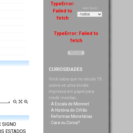
TypeError:
valor facial
Failed to
fetch
TypeError: Failed to
fetch
CURIOSIDADES
Você sabia que no século 19,
usava-se uma escala
impressa em papel para
medir moedas...
-
A Escala de Mionnet
-
A História do Cifrão
-
Reformas Monetárias
-
Cara ou Coroa?
C SIGNO
 DOS ESTADOS