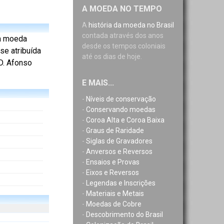
A MOEDA NO TEMPO
A
história da moeda no Brasil
contada através dos anos
a moeda
desde os tempos coloniais
se atribuída
até os dias de hoje.
D. Afonso
E MAIS...
-
Níveis de conservação
-
Conservando moedas
-
Coroa Alta e Coroa Baixa
-
Graus de Raridade
-
Siglas de Gravadores
-
Anversos e Reversos
-
Ensaios e Provas
-
Eixos e Reversos
-
Legendas e Inscrições
-
Materiais e Metais
-
Moedas de Cobre
-
Descobrimento do Brasil