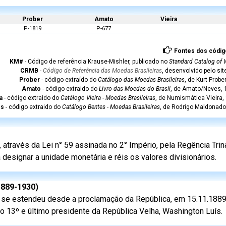
Prober
Amato
Vieira
P-1819
P-677
Fontes dos códig
KM#
- Código de referência Krause-Mishler, publicado no
Standard Catalog of 
CRMB
-
Código de Referência das Moedas Brasileiras
, desenvolvido pelo si
Prober
- código extraído do
Catálogo das Moedas Brasileiras
, de Kurt Probe
Amato
- código extraido do
Livro das Moedas do Brasil
, de Amato/Neves, 1
a
- código extraido do
Catálogo Vieira - Moedas Brasileiras
, de Numismática Vieira,
es
- código extraido do
Catálogo Bentes - Moedas Brasileiras
, de Rodrigo Maldonado
através da Lei n° 59 assinada no 2° Império, pela Regência Trin
 designar a unidade monetária e réis os valores divisionários.
1889-1930)
a se estendeu desde a proclamação da República, em 15.11.1889,
 13º e último presidente da República Velha, Washington Luís.