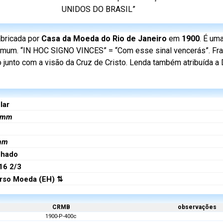
UNIDOS DO BRASIL”
abricada por
Casa da Moeda do Rio de Janeiro
em
1900
. É um
omum. “IN HOC SIGNO VINCES” = “Com esse sinal vencerás”. Fra
 junto com a visão da Cruz de Cristo. Lenda também atribuída a 
lar
mm
mm
lhado
16 2/3
rso Moeda (EH) ⇅
CRMB
observações
1900-P-400c