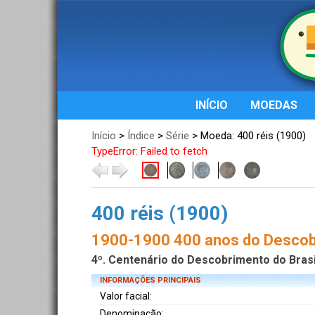
INÍCIO
MOEDAS
Início
>
Índice
>
Série
> Moeda: 400 réis (1900)
TypeError: Failed to fetch
400 réis (1900)
1900-1900 400 anos do Desco
4º. Centenário do Descobrimento do Brasil
INFORMAÇÕES PRINCIPAIS
Valor facial:
Denominação: