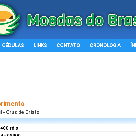
CÉDULAS
LINKS
CONTATO
CRONOLOGIA
ÍN
brimento
 - Cruz de Cristo
400 réis
Rs 0$400