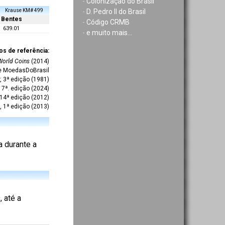
-
Colonização do Brasil
Krause KM# 499
-
D. Pedro II do Brasil
Bentes
-
Código CRMB
639.01
-
e muito mais...
os de referência:
World Coins
(2014)
te MoedasDoBrasil
r, 3ª edição (1981)
7ª. edição (2024)
 14ª edição (2012)
, 1ª edição (2013)
a durante a
 até a