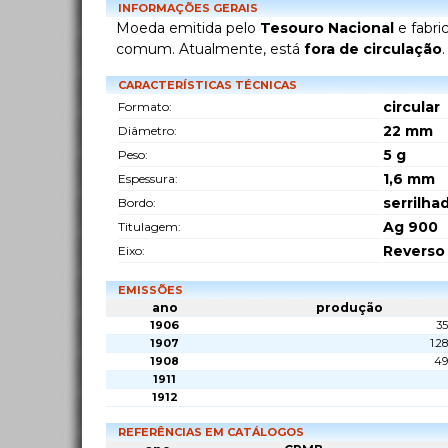
INFORMAÇÕES GERAIS
Moeda emitida pelo
Tesouro Nacional
e fabri
comum. Atualmente, está
fora de circulação
.
CARACTERÍSTICAS TÉCNICAS
circular
Formato:
22
mm
Diâmetro:
5
g
Peso:
1,6
mm
Espessura:
serrilha
Bordo:
Ag 900
Titulagem:
Reverso
Eixo:
EMISSÕES
ano
produção
1906
35
1907
1.2
1908
49
1911
1912
REFERÊNCIAS EM CATÁLOGOS