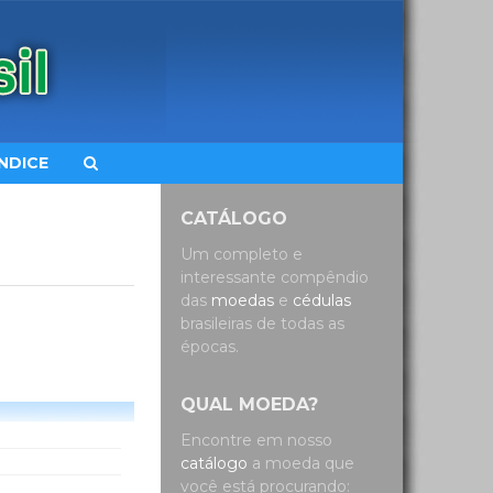
ÍNDICE
CATÁLOGO
Um completo e
interessante compêndio
das
moedas
e
cédulas
brasileiras de todas as
épocas.
QUAL MOEDA?
Encontre em nosso
catálogo
a moeda que
você está procurando: