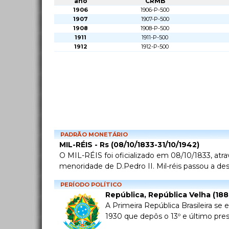
ano
CRMB
1906
1906-P-500
1907
1907-P-500
1908
1908-P-500
1911
1911-P-500
1912
1912-P-500
PADRÃO MONETÁRIO
MIL-RÉIS - Rs (08/10/1833-31/10/1942)
O MIL-RÉIS foi oficializado em 08/10/1833, atra
menoridade de D.Pedro II. Mil-réis passou a desi
PERÍODO POLÍTICO
República, República Velha (18
A Primeira República Brasileira se
1930 que depôs o 13º e último pre