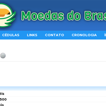
CÉDULAS
LINKS
CONTATO
CRONOLOGIA
éis
$500
éis