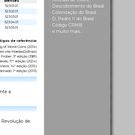
Bentes
-
Descobrimento do Brasil
523.01.01
523.02.01
-
Colonização do Brasil
523.03.01
-
D. Pedro II do Brasil
523.04.01
-
Código CRMB
523.05.01
-
e muito mais...
igos de referência:
g of World Coins
(2014)
elo site MoedasDoBrasil
 Prober, 3ª edição (1981)
eves, 17ª. edição (2024)
ieira, 14ª edição (2012)
donado, 1ª edição (2013)
ante a
 a Revolução de