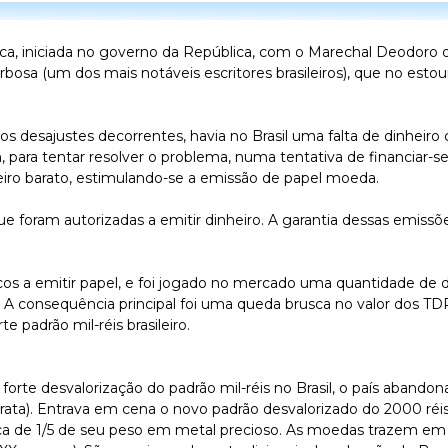
a, iniciada no governo da República, com o Marechal Deodoro d
osa (um dos mais notáveis escritores brasileiros), que no estour
desajustes decorrentes, havia no Brasil uma falta de dinheiro ci
 para tentar resolver o problema, numa tentativa de financiar-se
nheiro barato, estimulando-se a emissão de papel moeda.
que foram autorizadas a emitir dinheiro. A garantia dessas emissõ
s a emitir papel, e foi jogado no mercado uma quantidade de di
 A consequência principal foi uma queda brusca no valor dos T
e padrão mil-réis brasileiro.
à forte desvalorização do padrão mil-réis no Brasil, o país abando
rata). Entrava em cena o novo padrão desvalorizado do 2000 réi
a de 1/5 de seu peso em metal precioso. As moedas trazem em