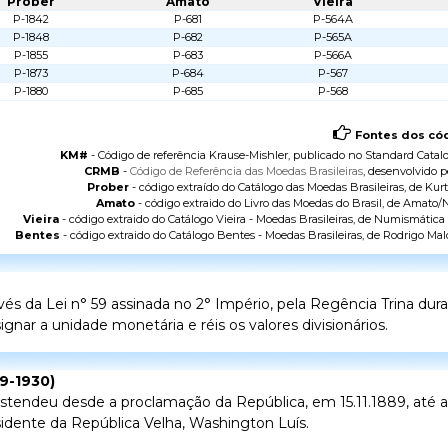
Prober
Amato
Vieira
P-1842
P-681
P-564A
P-1848
P-682
P-565A
P-1855
P-683
P-566A
P-1873
P-684
P-567
P-1880
P-685
P-568
Fontes dos cód
KM#
- Código de referência Krause-Mishler, publicado no
Standard Catalo
CRMB
-
Código de Referência das Moedas Brasileiras
, desenvolvido p
Prober
- código extraído do
Catálogo das Moedas Brasileiras
, de Kurt
Amato
- código extraido do
Livro das Moedas do Brasil
, de Amato/N
Vieira
- código extraido do
Catálogo Vieira - Moedas Brasileiras
, de Numismática V
Bentes
- código extraido do
Catálogo Bentes - Moedas Brasileiras
, de Rodrigo Mal
vés da Lei n° 59 assinada no 2° Império, pela Regência Trina dur
gnar a unidade monetária e réis os valores divisionários.
89-1930)
 estendeu desde a proclamação da República, em 15.11.1889, até
sidente da República Velha, Washington Luís.