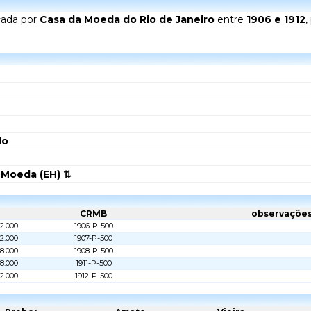
cada por
Casa da Moeda do Rio de Janeiro
entre
1906 e 1912
,
do
 Moeda (EH) ⇅
CRMB
observaçõe
2.000
1906-P-500
82.000
1907-P-500
8.000
1908-P-500
8.000
1911-P-500
2.000
1912-P-500