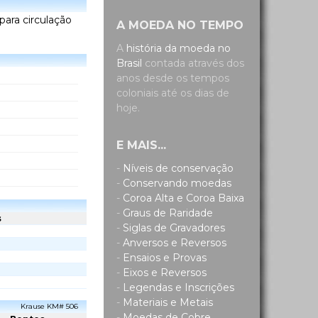
 para circulação
A MOEDA NO TEMPO
A
história da moeda no
Brasil
contada através dos
anos desde os tempos
coloniais até os dias de
hoje.
E MAIS...
-
Níveis de conservação
-
Conservando moedas
-
Coroa Alta e Coroa Baixa
-
Graus de Raridade
s
-
Siglas de Gravadores
-
Anversos e Reversos
-
Ensaios e Provas
-
Eixos e Reversos
-
Legendas e Inscrições
-
Materiais e Metais
Krause KM# 506
-
Moedas de Cobre