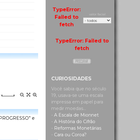
TypeError:
valor facial
Failed to
fetch
TypeError: Failed to
fetch
CURIOSIDADES
Você sabia que no século
19, usava-se uma escala
=
impressa em papel para
medir moedas...
-
A Escala de Mionnet
 E PROGRESSO” e
-
A História do Cifrão
-
Reformas Monetárias
-
Cara ou Coroa?