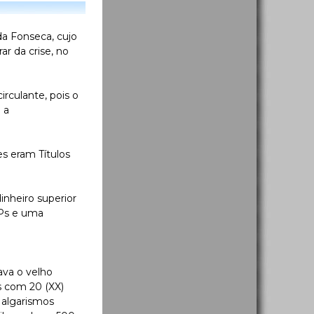
a Fonseca, cujo
ar da crise, no
rculante, pois o
 a
es eram Títulos
nheiro superior
DPs e uma
nava o velho
s com 20 (XX)
 algarismos