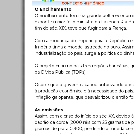
CONTEXTO HISTÓRICO
O Encilhamento
O encilhamento foi uma grande bolha econômic
exponte maior foi o ministro da Fazenda Rui Barb
fim do séc. XIX, teve que fugir para a França.
Com a mudança do Império para a República e os 
Império tinha a moeda lastreada no ouro. Assim,
industrialização do país, surge a política do di
O projeto criou no país três regiões bancárias, 
da Dívida Pública (TDPs).
Ocorre que o governo acabou autorizando banco
à produção econômica e à necessidade do país.
inflação galopante, que desvalorizou o então fort
As emissões
Assim, com a crise do início do séc. XX, devido 
padrão da coroa (2000 réis com 25 gramas de p
gramas de prata 0,900, perdendo a moeda cerc