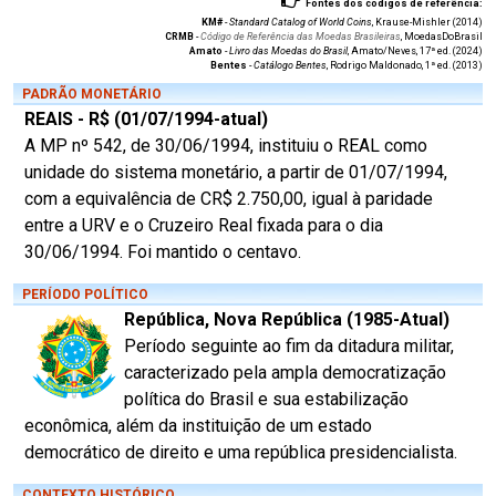
Fontes dos códigos de referência:
KM#
-
Standard Catalog of World Coins
, Krause-Mishler (2014)
CRMB
-
Código de Referência das Moedas Brasileiras
, MoedasDoBrasil
Amato
-
Livro das Moedas do Brasil
, Amato/Neves, 17ª ed. (2024)
Bentes
-
Catálogo Bentes
, Rodrigo Maldonado, 1ª ed. (2013)
PADRÃO MONETÁRIO
REAIS - R$ (01/07/1994-atual)
A MP nº 542, de 30/06/1994, instituiu o REAL como
unidade do sistema monetário, a partir de 01/07/1994,
com a equivalência de CR$ 2.750,00, igual à paridade
entre a URV e o Cruzeiro Real fixada para o dia
30/06/1994. Foi mantido o centavo.
PERÍODO POLÍTICO
República, Nova República (1985-Atual)
Período seguinte ao fim da ditadura militar,
caracterizado pela ampla democratização
política do Brasil e sua estabilização
econômica, além da instituição de um estado
democrático de direito e uma república presidencialista.
CONTEXTO HISTÓRICO