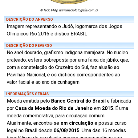
© Tacio Philip, www.macrofotografia.com.br
DESCRIÇÃO DO ANVERSO
Imagem representando o Judô, logomarca dos Jogos
Olímpicos Rio 2016 e dístico BRASIL
DESCRIÇÃO DO REVERSO
No anel dourado, grafismo indígena marajoara. No núcleo
prateado, esfera sobreposta por uma faixa de júbilo, que,
com a constelação do Cruzeiro do Sul, faz alusão ao
Pavilhão Nacional, e os dísticos correspondentes ao
valor facial e ao ano de cunhagem
INFORMAÇÕES GERAIS
Moeda emitida pelo
Banco Central do Brasil
e fabricada
por
Casa da Moeda do Rio de Janeiro
em
2015
. É uma
moeda comemorativa, para circulação comum.
Atualmente, encontra-se
em circulação
e possui curso
legal no Brasil desde
06/08/2015
. Uma das 16 moedas
bimetálicas de circulação comum comemorativas aos