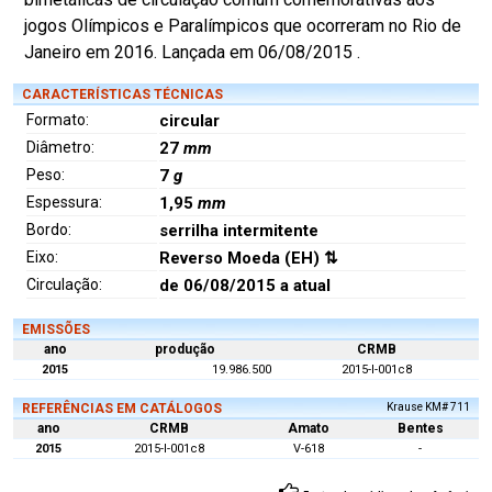
jogos Olímpicos e Paralímpicos que ocorreram no Rio de
Janeiro em 2016. Lançada em 06/08/2015 .
CARACTERÍSTICAS TÉCNICAS
Formato:
circular
Diâmetro:
27
mm
Peso:
7
g
Espessura:
1,95
mm
Bordo:
serrilha intermitente
Eixo:
Reverso Moeda (EH) ⇅
Circulação:
de 06/08/2015 a atual
EMISSÕES
ano
produção
CRMB
2015
19.986.500
2015-I-001c8
REFERÊNCIAS EM CATÁLOGOS
Krause KM# 711
ano
CRMB
Amato
Bentes
2015
2015-I-001c8
V-618
-