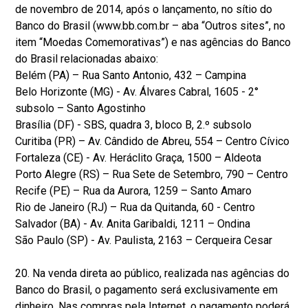
de novembro de 2014, após o lançamento, no sítio do
Banco do Brasil (www.bb.com.br – aba “Outros sites”, no
item “Moedas Comemorativas”) e nas agências do Banco
do Brasil relacionadas abaixo:
Belém (PA) – Rua Santo Antonio, 432 – Campina
Belo Horizonte (MG) - Av. Álvares Cabral, 1605 - 2°
subsolo – Santo Agostinho
Brasília (DF) - SBS, quadra 3, bloco B, 2.º subsolo
Curitiba (PR) – Av. Cândido de Abreu, 554 – Centro Cívico
Fortaleza (CE) - Av. Heráclito Graça, 1500 – Aldeota
Porto Alegre (RS) – Rua Sete de Setembro, 790 – Centro
Recife (PE) – Rua da Aurora, 1259 – Santo Amaro
Rio de Janeiro (RJ) – Rua da Quitanda, 60 - Centro
Salvador (BA) - Av. Anita Garibaldi, 1211 – Ondina
São Paulo (SP) - Av. Paulista, 2163 – Cerqueira Cesar
20. Na venda direta ao público, realizada nas agências do
Banco do Brasil, o pagamento será exclusivamente em
dinheiro. Nas compras pela Internet, o pagamento poderá