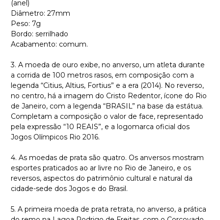
(anel)
Diâmetro: 27mm
Peso: 7g
Bordo: serrilhado
Acabamento: comum.
3. A moeda de ouro exibe, no anverso, um atleta durante
a corrida de 100 metros rasos, em composição com a
legenda “Citius, Altius, Fortius” e a era (2014). No reverso,
no centro, há a imagem do Cristo Redentor, ícone do Rio
de Janeiro, com a legenda “BRASIL” na base da estátua.
Completam a composição o valor de face, representado
pela expressão “10 REAIS”, e a logomarca oficial dos
Jogos Olímpicos Rio 2016.
4. As moedas de prata são quatro. Os anversos mostram
esportes praticados ao ar livre no Rio de Janeiro, e os
reversos, aspectos do patrimônio cultural e natural da
cidade-sede dos Jogos e do Brasil.
5. A primeira moeda de prata retrata, no anverso, a prática
do remo na Lagoa Rodrigo de Freitas, com o Corcovado