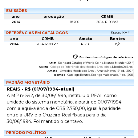
EMISSÕES
ano
produção
CRMB
2014
18.700
2014-P-005c3
REFERÊNCIAS EM CATÁLOGOS
Krause KM# -
ano
CRMB
Amato
Bentes
2014
2014-P-005c3
P-756
n/d
Fontes dos códigos de referência:
KM#
-
Standard Catalog of World Coins
, Krause-Mishler (2014)
CRMB
-
Código de Referência das Moedas Brasileiras
, MoedasDoBrasil
Amato
-
Livro das Moedas do Brasil
, Amato/Neves, 17ª ed. (2024)
Bentes
-
Catálogo Bentes
, Rodrigo Maldonado, 1ª ed. (2013)
PADRÃO MONETÁRIO
REAIS - R$ (01/07/1994-atual)
A MP nº 542, de 30/06/1994, instituiu o REAL como
unidade do sistema monetário, a partir de 01/07/1994,
com a equivalência de CR$ 2.750,00, igual à paridade
entre a URV e o Cruzeiro Real fixada para o dia
30/06/1994. Foi mantido o centavo.
PERÍODO POLÍTICO