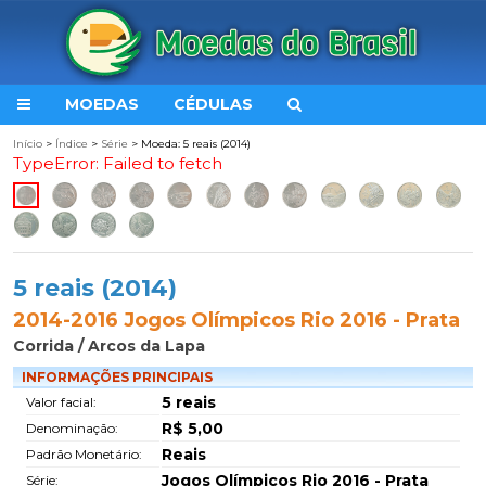
MOEDAS
CÉDULAS
Início
>
Índice
>
Série
> Moeda: 5 reais (2014)
TypeError: Failed to fetch
5 reais (2014)
2014-2016 Jogos Olímpicos Rio 2016 - Prata
Corrida / Arcos da Lapa
INFORMAÇÕES PRINCIPAIS
5 reais
Valor facial:
R$ 5,00
Denominação:
Reais
Padrão Monetário:
Jogos Olímpicos Rio 2016 - Prata
Série: