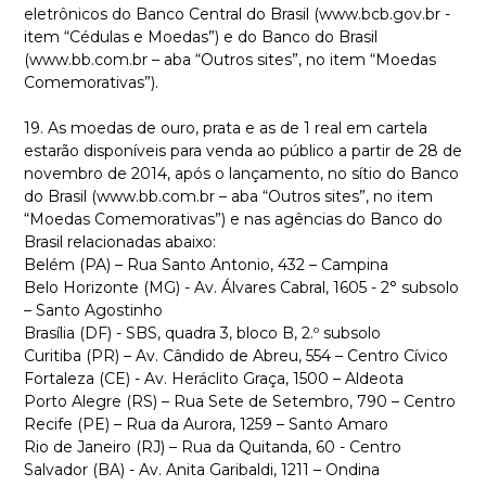
eletrônicos do Banco Central do Brasil (www.bcb.gov.br -
item “Cédulas e Moedas”) e do Banco do Brasil
(www.bb.com.br – aba “Outros sites”, no item “Moedas
Comemorativas”).
19. As moedas de ouro, prata e as de 1 real em cartela
estarão disponíveis para venda ao público a partir de 28 de
novembro de 2014, após o lançamento, no sítio do Banco
do Brasil (www.bb.com.br – aba “Outros sites”, no item
“Moedas Comemorativas”) e nas agências do Banco do
Brasil relacionadas abaixo:
Belém (PA) – Rua Santo Antonio, 432 – Campina
Belo Horizonte (MG) - Av. Álvares Cabral, 1605 - 2° subsolo
– Santo Agostinho
Brasília (DF) - SBS, quadra 3, bloco B, 2.º subsolo
Curitiba (PR) – Av. Cândido de Abreu, 554 – Centro Cívico
Fortaleza (CE) - Av. Heráclito Graça, 1500 – Aldeota
Porto Alegre (RS) – Rua Sete de Setembro, 790 – Centro
Recife (PE) – Rua da Aurora, 1259 – Santo Amaro
Rio de Janeiro (RJ) – Rua da Quitanda, 60 - Centro
Salvador (BA) - Av. Anita Garibaldi, 1211 – Ondina