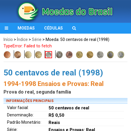
MOEDAS
CÉDULAS
Início
>
Índice
>
Série
> Moeda: 50 centavos de real (1998)
TypeError: Failed to fetch
50 centavos de real (1998)
1994-1998 Ensaios e Provas: Real
Prova do real, segunda família
INFORMAÇÕES PRINCIPAIS
Valor facial:
50 centavos de real
Denominação:
R$ 0,50
Padrão Monetário:
Reais
Série:
Ensaios e Provas: Real