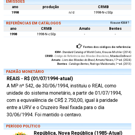
EMISSÕES
ano
produção
CRMB
1998
n/d
1998-N-c50p
REFERÊNCIAS EM CATÁLOGOS
Krause KM# ?
ano
CRMB
Amato
Bentes
1998
1998-N-c50p
-
-
Fontes dos códigos de referência:
KM#
-
Standard Catalog of World Coins
, Krause-Mishler (2014)
CRMB
-
Código de Referência das Moedas Brasileiras
, MoedasDoBrasil
Amato
-
Livro das Moedas do Brasil
, Amato/Neves, 17ª ed. (2024)
Bentes
-
Catálogo Bentes
, Rodrigo Maldonado, 1ª ed. (2013)
PADRÃO MONETÁRIO
REAIS - R$ (01/07/1994-atual)
A MP nº 542, de 30/06/1994, instituiu o REAL como
unidade do sistema monetário, a partir de 01/07/1994,
com a equivalência de CR$ 2.750,00, igual à paridade
entre a URV e o Cruzeiro Real fixada para o dia
30/06/1994. Foi mantido o centavo.
PERÍODO POLÍTICO
República, Nova República (1985-Atual)