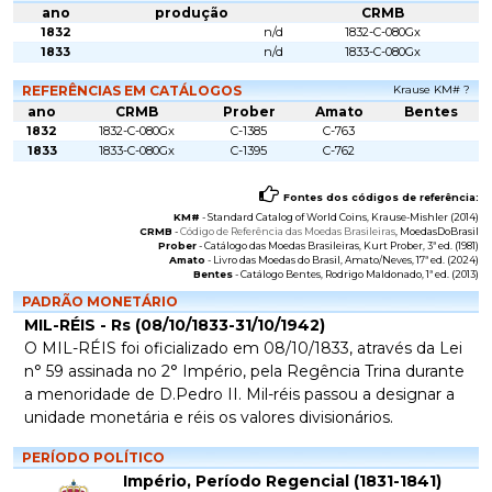
ano
produção
CRMB
1832
n/d
1832-C-080Gx
1833
n/d
1833-C-080Gx
REFERÊNCIAS EM CATÁLOGOS
Krause KM# ?
ano
CRMB
Prober
Amato
Bentes
1832
1832-C-080Gx
C-1385
C-763
1833
1833-C-080Gx
C-1395
C-762
Fontes dos códigos de referência:
KM#
-
Standard Catalog of World Coins
, Krause-Mishler (2014)
CRMB
-
Código de Referência das Moedas Brasileiras
, MoedasDoBrasil
Prober
-
Catálogo das Moedas Brasileiras
, Kurt Prober, 3ª ed. (1981)
Amato
-
Livro das Moedas do Brasil
, Amato/Neves, 17ª ed. (2024)
Bentes
-
Catálogo Bentes
, Rodrigo Maldonado, 1ª ed. (2013)
PADRÃO MONETÁRIO
MIL-RÉIS - Rs (08/10/1833-31/10/1942)
O MIL-RÉIS foi oficializado em 08/10/1833, através da Lei
n° 59 assinada no 2° Império, pela Regência Trina durante
a menoridade de D.Pedro II. Mil-réis passou a designar a
unidade monetária e réis os valores divisionários.
PERÍODO POLÍTICO
Império, Período Regencial (1831-1841)