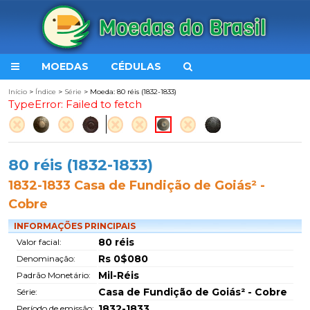
MOEDAS
CÉDULAS
Início
>
Índice
>
Série
> Moeda: 80 réis (1832-1833)
TypeError: Failed to fetch
80 réis (1832-1833)
1832-1833 Casa de Fundição de Goiás² -
Cobre
INFORMAÇÕES PRINCIPAIS
80 réis
Valor facial:
Rs 0$080
Denominação:
Mil-Réis
Padrão Monetário:
Casa de Fundição de Goiás² - Cobre
Série:
1832-1833
Período de emissão: