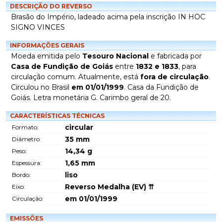
DESCRIÇÃO DO REVERSO
Brasão do Império, ladeado acima pela inscrição IN HOC
SIGNO VINCES
INFORMAÇÕES GERAIS
Moeda emitida pelo
Tesouro Nacional
e fabricada por
Casa de Fundição de Goiás
entre
1832 e 1833
, para
circulação comum. Atualmente, está
fora de circulação
.
Circulou no Brasil
em 01/01/1999
. Casa da Fundição de
Goiás. Letra monetária G. Carimbo geral de 20.
CARACTERÍSTICAS TÉCNICAS
circular
Formato:
35
mm
Diâmetro:
14,34
g
Peso:
1,65
mm
Espessura:
liso
Bordo:
Reverso Medalha (EV) ⇈
Eixo:
em 01/01/1999
Circulação:
EMISSÕES